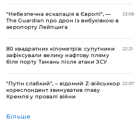
​"Небезпечна ескалація в Європі", —
23:06
The Guardian про дрон із вибухівкою в
аеропорту Лейпцига
​80 квадратних кілометрів: супутники
22:21
зафіксували велику нафтову пляму
біля порту Тамань після атаки ЗСУ
"Путін слабкий", – відомий Z-військкор
22:07
кореспондент звинуватив главу
Кремля у провалі війни
Більше