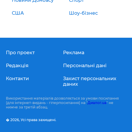
Новини Донбасу
Спорт
США
Шоу-бізнес
Про проект
Реклама
Редакція
Персональні дані
Контакти
Захист персональних
даних
Використання матеріалів дозволяється за умови посилання
(для інтернет-видань - гіперпосилання) на "
Диалог.ua
" не
нижче за третій абзац.
� 2026,
Усі права захищені.