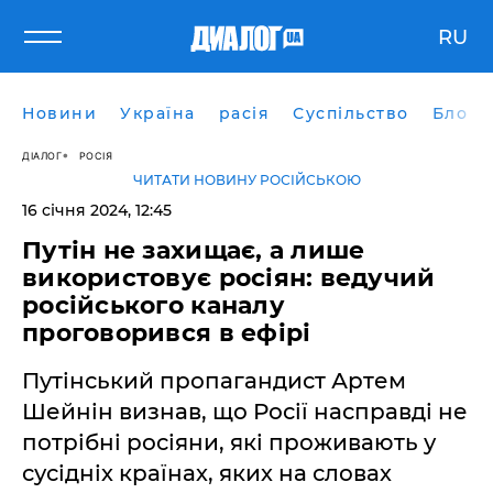
RU
Новини
Україна
расія
Суспільство
Блоги
ДІАЛОГ
РОСІЯ
ЧИТАТИ НОВИНУ РОСІЙСЬКОЮ
16 січня 2024, 12:45
Путін не захищає, а лише
використовує росіян: ведучий
російського каналу
проговорився в ефірі
Путінський пропагандист Артем
Шейнін визнав, що Росії насправді не
потрібні росіяни, які проживають у
сусідніх країнах, яких на словах