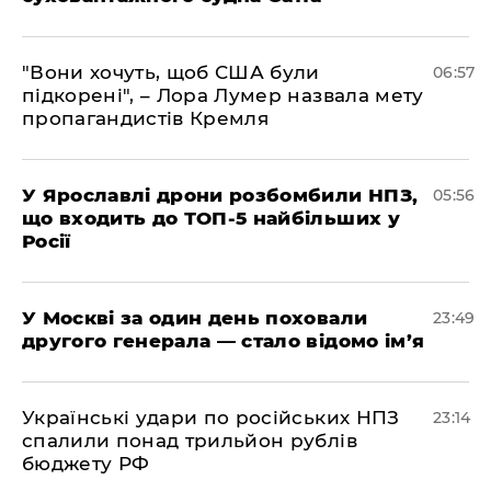
"Вони хочуть, щоб США були
06:57
підкорені", – Лора Лумер назвала мету
пропагандистів Кремля
У Ярославлі дрони розбомбили НПЗ,
05:56
що входить до ТОП-5 найбільших у
Росії
​У Москві за один день поховали
23:49
другого генерала — стало відомо ім’я
​Українські удари по російських НПЗ
23:14
спалили понад трильйон рублів
бюджету РФ