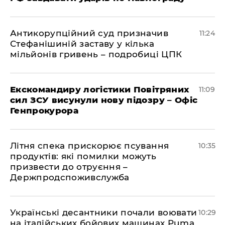
Антикорупційний суд призначив
11:24
Стефанішиній заставу у кілька
мільйонів гривень – подробиці ЦПК
Екскомандиру логістики Повітряних
11:09
сил ЗСУ висунули нову підозру – Офіс
Генпрокурора
Літня спека прискорює псування
10:35
продуктів: які помилки можуть
призвести до отруєння –
Держпродспоживслужба
Українські десантники почали воювати
10:29
на італійських бойових машинах Puma