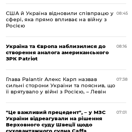
США й Україна відновили співпрацю у
08:45
сфері, яка прямо впливає на війну з
Росією
Україна та Європа наблизилися до
08:16
створення аналога американського
ЗРК Patriot
Глава Palantir Алекс Карп назвав
07:38
сильні сторони України та пояснив, що
її врятувало у війні з Росією, – Левін
"Це важливий прецедент", – у МЗС
07:01
України відреагували на рішення
Верховного суду Швеції щодо
суховантажного судна Caffa