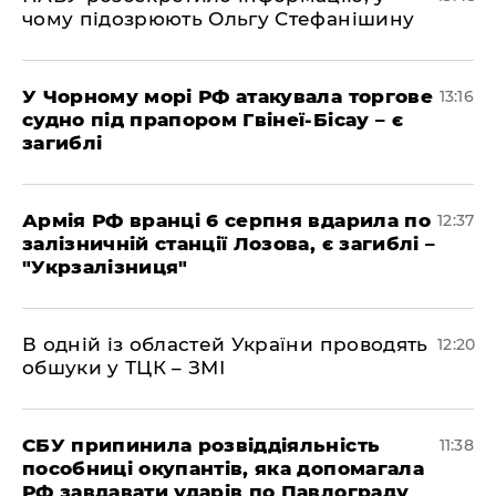
чому підозрюють Ольгу Стефанішину
У Чорному морі РФ атакувала торгове
13:16
судно під прапором Гвінеї-Бісау – є
загиблі
Армія РФ вранці 6 серпня вдарила по
12:37
залізничній станції Лозова, є загиблі –
"Укрзалізниця"
В одній із областей України проводять
12:20
обшуки у ТЦК – ЗМІ
СБУ припинила розвіддіяльність
11:38
пособниці окупантів, яка допомагала
РФ завдавати ударів по Павлограду