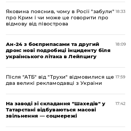
​Яковина пояснив, чому в Росії "забули"
18:33
про Крим і чи може це говорити про
відмову від півострова
​Ан-24 з боєприпасами та другий
18:09
дрон: нові подробиці інциденту біля
українського літака в Лейпцигу
​Після "АТБ" від "Трухи" відмовилися ще
17:59
два великі рекламодавці з України
​На заводі зі складання "Шахедів" у
17:42
Татарстані відбуваються масові
звільнення — соцмережі