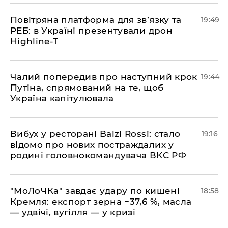
​Повітряна платформа для зв’язку та
19:49
РЕБ: в Україні презентували дрон
Highline-T
​Чалий попередив про наступний крок
19:44
Путіна, спрямований на те, щоб
Україна капітулювала
​Вибух у ресторані Balzi Rossi: стало
19:16
відомо про нових постраждалих у
родині головнокомандувача ВКС РФ
​"МоЛоЧКа" завдає удару по кишені
18:58
Кремля: експорт зерна −37,6 %, масла
— удвічі, вугілля — у кризі