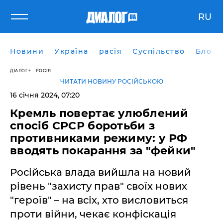
RU
Новини
Україна
расія
Суспільство
Блоги
ДІАЛОГ
РОСІЯ
ЧИТАТИ НОВИНУ РОСІЙСЬКОЮ
16 січня 2024, 07:20
Кремль повертає улюблений
спосіб СРСР боротьби з
противниками режиму: у РФ
вводять покарання за "фейки"
Російська влада вийшла на новий
рівень "захисту прав" своїх нових
"героїв" – на всіх, хто висловиться
проти війни, чекає конфіскація