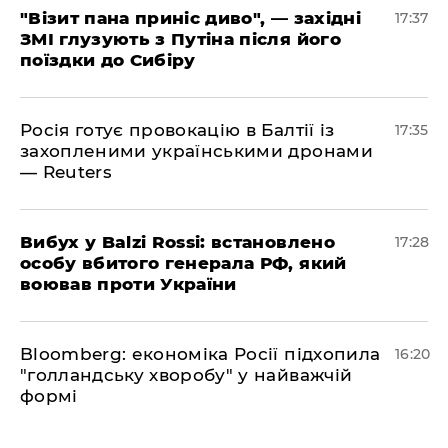
"Візит пана приніс диво", — західні
17:37
ЗМІ глузують з Путіна після його
поїздки до Сибіру
Росія готує провокацію в Балтії із
17:35
захопленими українськими дронами
— Reuters
​Вибух у Balzi Rossi: встановлено
17:28
особу вбитого генерала РФ, який
воював проти України
Bloomberg: економіка Росії підхопила
16:20
"голландську хворобу" у найважчій
формі