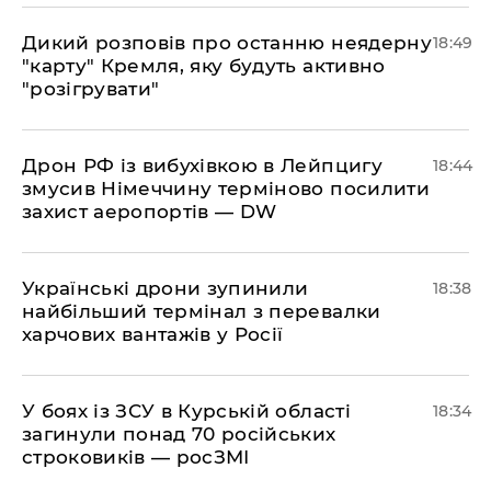
​Дикий розповів про останню неядерну
18:49
"карту" Кремля, яку будуть активно
"розігрувати"
​Дрон РФ із вибухівкою в Лейпцигу
18:44
змусив Німеччину терміново посилити
захист аеропортів — DW
​Українські дрони зупинили
18:38
найбільший термінал з перевалки
харчових вантажів у Росії
​У боях із ЗСУ в Курській області
18:34
загинули понад 70 російських
строковиків — росЗМІ