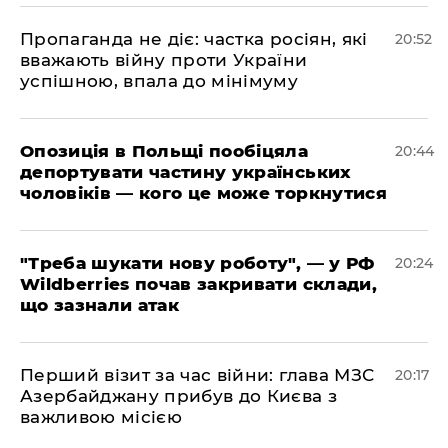
​Пропаганда не діє: частка росіян, які
20:52
вважають війну проти України
успішною, впала до мінімуму
​Опозиція в Польщі пообіцяла
20:44
депортувати частину українських
чоловіків — кого це може торкнутися
​"Треба шукати нову роботу", — у РФ
20:24
Wildberries почав закривати склади,
що зазнали атак
​Перший візит за час війни: глава МЗС
20:17
Азербайджану прибув до Києва з
важливою місією