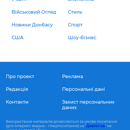
Військовий Огляд
Стиль
Новини Донбасу
Спорт
США
Шоу-бізнес
Про проект
Реклама
Редакція
Персональні дані
Контакти
Захист персональних
даних
Використання матеріалів дозволяється за умови посилання
(для інтернет-видань - гіперпосилання) на "
Диалог.ua
" не