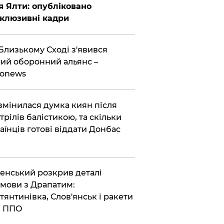
я Ялти: опубліковано
клюзивні кадри
Близькому Сході з'явився
ий оборонний альянс –
ronews
змінилася думка киян після
трілів балістикою, та скільки
аїнців готові віддати Донбас
енський розкрив деталі
мови з Драпатим:
тянтинівка, Слов'янськ і ракети
я ППО