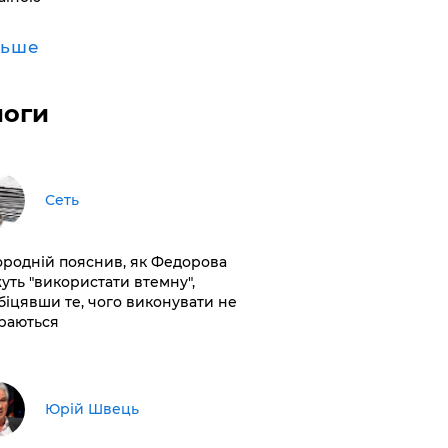
льше
логи
Сеть
ородній пояснив, як Федорова
уть "використати втемну",
біцявши те, чого виконувати не
раються
Юрій Швець