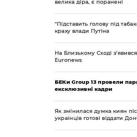
велика діра, є поранені
​“Підставить голову під таб
краху влади Путіна
На Близькому Сході з'явивс
Euronews
БЕКи Group 13 провели пар
ексклюзивні кадри
Як змінилася думка киян піс
українців готові віддати До