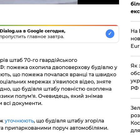
біл
екс
Dialog.ua в Google сегодня,
На 
✓
пропустить главное завтра.
нов
Eu
орів штаб 70-го гвардійського
Як 
РФ: пожежа охопила двоповерхову будівлю у
обс
яють, що пожежа почалася вранці та швидко
укр
соціальних мережах з'явилося відео, зняте
РФ
дно, що будівля штабу повністю охоплена
язики полум'я. Очевидець, який знімав
ли всі документи.
Зел
роз
ож
уточнюють
, що будівля штабу згоріла
Кос
 та припаркованими поруч автомобілями.
дл