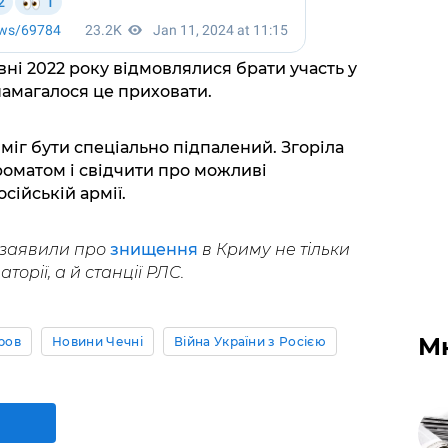
вні 2022 року відмовлялися брати участь у
намагалося це приховати.
міг бути спеціально підпалений. Згоріла
оматом і свідчити про можливі
ійській армії.
 заявили про
знищення
в Криму не тільки
торії, а й станції РЛС.
М
ров
Новини Чечні
Війна України з Росією