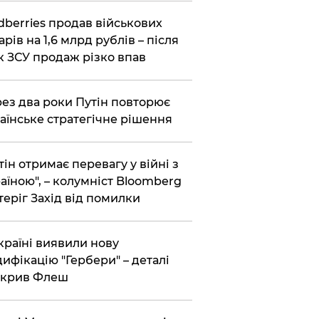
dberries продав військових
арів на 1,6 млрд рублів – після
к ЗСУ продаж різко впав
ез два роки Путін повторює
аїнське стратегічне рішення
тін отримає перевагу у війні з
аїною", – колумніст Bloomberg
теріг Захід від помилки
країні виявили нову
ифікацію "Гербери" – деталі
зкрив Флеш