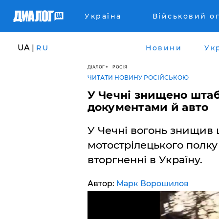
Україна
Військовий о
UA |
RU
Новини
Ук
ДІАЛОГ
РОСІЯ
ЧИТАТИ НОВИНУ РОСІЙСЬКОЮ
У Чечні знищено штаб 
документами й авто
У Чечні вогонь знищив 
мотострілецького полку 
вторгненні в Україну.
Автор:
Марк Ворошилов