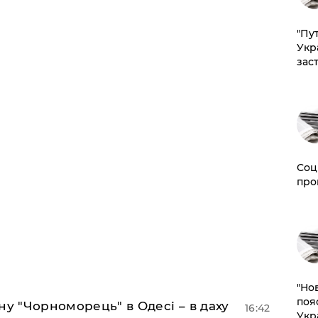
"Пут
Укр
зас
Соц
про
"Но
поя
ну "Чорноморець" в Одесі – в даху
16:42
Укр