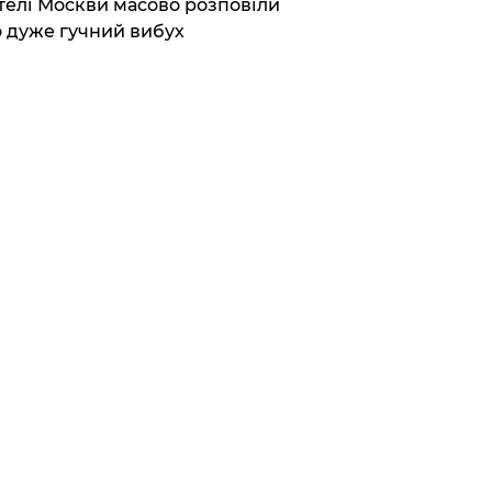
елі Москви масово розповіли
 дуже гучний вибух