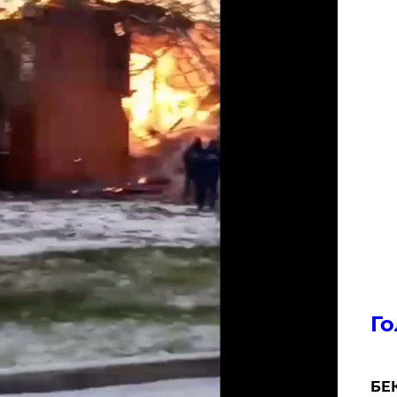
Го
БЕК