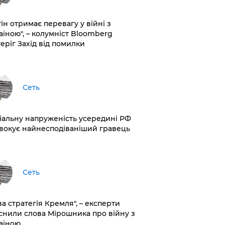
ін отримає перевагу у війні з
аїною", – колумніст Bloomberg
теріг Захід від помилки
Сеть
іальну напруженість усередині РФ
вокує найнесподіваніший гравець
Сеть
ва стратегія Кремля", – експерти
снили слова Мірошника про війну з
аїною