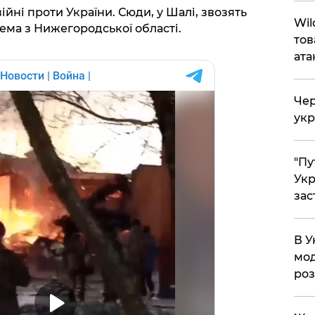
війні проти України. Сюди, у Шалі, звозять
Wil
крема з Нижегородської області.
тов
ата
Чер
укр
"Пу
Укр
зас
В У
мод
ро