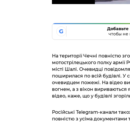
Добавьте 
G
чтобы не 
На території Чечні повністю зг
мотострілецького полку армії 
місті Шалі. Очевидці повідомл
поширилася по всій будівлі. У 
очевидцем пожежі. На відео ви
вогнем, а з вікон вириваються 
відео, каже, що у будівлі згорі
Російські Telegram-канали так
повністю з усіма документами