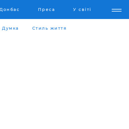
Донбас
Преса
У світі
Думка
Стиль життя