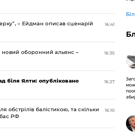
Бі
акерку”, – Ейдман описав сценарій
16:41
Б
я новий оборонний альянс –
16:35
Заг
ад біля Ялти: опубліковано
16:27
мож
поо
зби
ля обстрілів балістикою, та скільки
16:10
нбас РФ