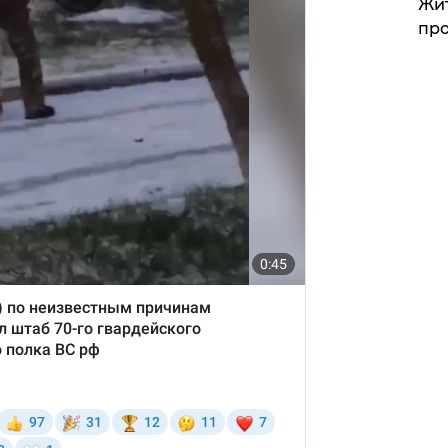
Жит
про