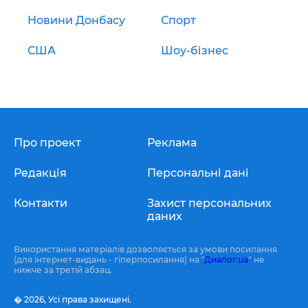
Новини Донбасу
Спорт
США
Шоу-бізнес
Про проект
Реклама
Редакція
Персональні дані
Контакти
Захист персональних
даних
Використання матеріалів дозволяється за умови посилання
(для інтернет-видань - гіперпосилання) на "
Диалог.ua
" не
нижче за третій абзац.
� 2026,
Усі права захищені.