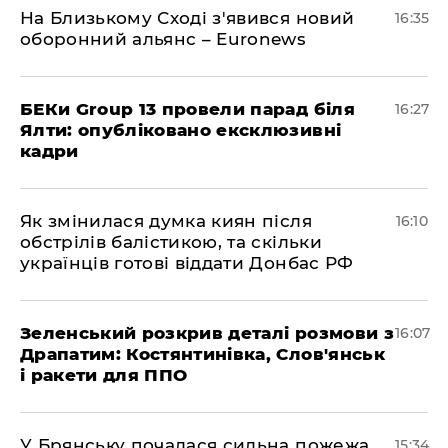
На Близькому Сході з'явився новий
16:35
оборонний альянс – Euronews
БЕКи Group 13 провели парад біля
16:27
Ялти: опубліковано ексклюзивні
кадри
Як змінилася думка киян після
16:10
обстрілів балістикою, та скільки
українців готові віддати Донбас РФ
Зеленський розкрив деталі розмови з
16:07
Драпатим: Костянтинівка, Слов'янськ
і ракети для ППО
У Брянську почалася сильна пожежа
15:34