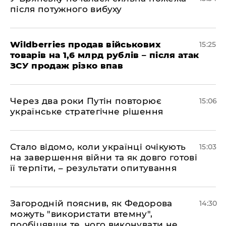
після потужного вибуху
Wildberries продав військових
15:25
товарів на 1,6 млрд рублів – після атак
ЗСУ продаж різко впав
Через два роки Путін повторює
15:06
українське стратегічне рішення
Стало відомо, коли українці очікують
15:03
на завершення війни та як довго готові
її терпіти, – результати опитування
Загородній пояснив, як Федорова
14:30
можуть "використати втемну",
пообіцявши те, чого виконувати не