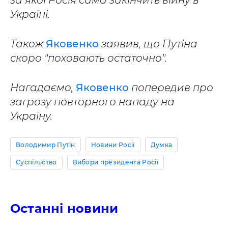
за якої Росія сама закінчить війну в
Україні.
Також
Яковенко
заявив, що Путіна
скоро "поховають остаточно".
Нагадаємо,
Яковенко
попередив про
загрозу повторного нападу на
Україну.
Володимир Путін
Новини Росії
Думка
Суспільство
Вибори президента Росії
Останні новини