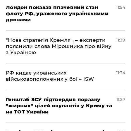
Лондон показав плачевний стан
11:54
флоту РФ, ураженого українськими
дронами
"Нова стратегія Кремля", – експерти
11:39
пояснили слова Мірошника про війну
з Україною
РФ кидає українських
11:34
військовополонених у бої – ISW
Генштаб ЗСУ підтвердив поразку
11:27
"жирних" цілей окупантів у Криму та
на ТОТ України