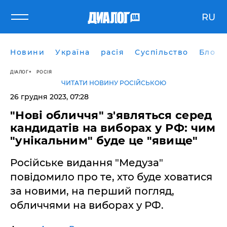
RU
Новини
Україна
расія
Суспільство
Блоги
ДІАЛОГ
РОСІЯ
ЧИТАТИ НОВИНУ РОСІЙСЬКОЮ
26 грудня 2023, 07:28
"Нові обличчя" з'являться серед
кандидатів на виборах у РФ: чим
"унікальним" буде це "явище"
Російське видання "Медуза"
повідомило про те, хто буде ховатися
за новими, на перший погляд,
обличчями на виборах у РФ.