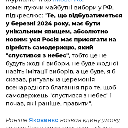
коментуючи майбутні вибори у РФ,
підкреслює: "
Те, що відбуватиметься
у березні 2024 року, має бути
унікальним явищем, абсолютно
новим: уся Росія має присягати на
вірність самодержцю, який
"спустився з небес"
, тобто це не
будуть жодні вибори, не буде жодної
навіть імітації виборів, а це буде, я б
сказав, ритуальна церемонія
всенародного благання про те, щоб
самодержець "спустився з небес" і
почав, як і раніше, правити".
Раніше
Яковенко
назвав єдину умову,