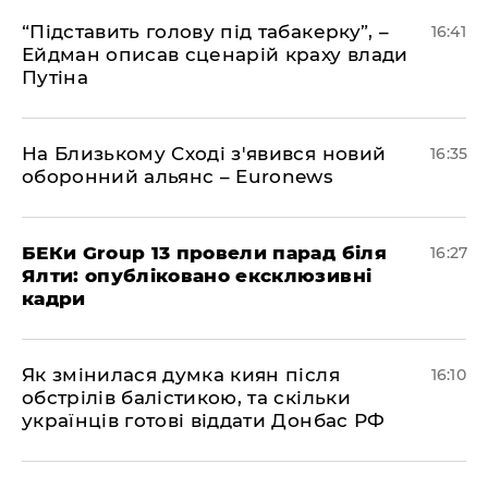
​“Підставить голову під табакерку”, –
16:41
Ейдман описав сценарій краху влади
Путіна
На Близькому Сході з'явився новий
16:35
оборонний альянс – Euronews
БЕКи Group 13 провели парад біля
16:27
Ялти: опубліковано ексклюзивні
кадри
Як змінилася думка киян після
16:10
обстрілів балістикою, та скільки
українців готові віддати Донбас РФ