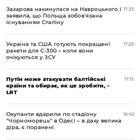
​Захарова накинулася на Навроцького і
17:33
заявила, що Польща зобов'язана
існуванням Сталіну
​Україна та США готують покращені
17:25
ракети для С-300 – коли вони
очікуються у ЗСУ
​Путін може атакувати балтійські
17:15
країни та обирає, як це зробити, –
LRT
​Окупанти вдарили по стадіону
16:42
"Чорноморець" в Одесі – в даху велика
діра, є поранені