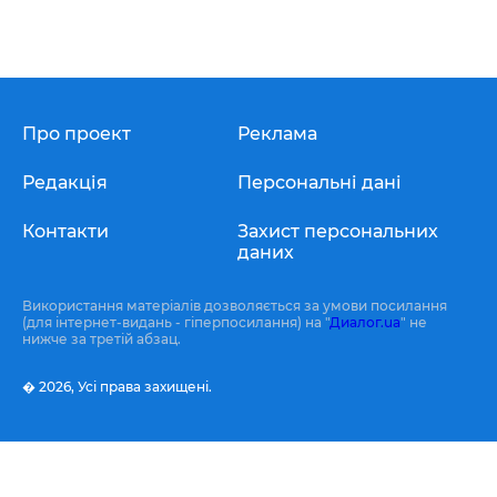
Про проект
Реклама
Редакція
Персональні дані
Контакти
Захист персональних
даних
Використання матеріалів дозволяється за умови посилання
(для інтернет-видань - гіперпосилання) на "
Диалог.ua
" не
нижче за третій абзац.
� 2026,
Усі права захищені.