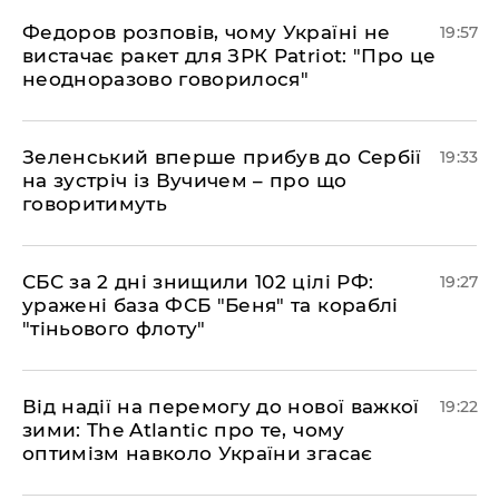
​Федоров розповів, чому Україні не
19:57
вистачає ракет для ЗРК Patriot: "Про це
неодноразово говорилося"
​Зеленський вперше прибув до Сербії
19:33
на зустріч із Вучичем – про що
говоритимуть
​СБС за 2 дні знищили 102 цілі РФ:
19:27
уражені база ФСБ "Беня" та кораблі
"тіньового флоту"
​Від надії на перемогу до нової важкої
19:22
зими: The Atlantic про те, чому
оптимізм навколо України згасає