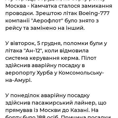
Москва - Камчатка сталося замикання
проводки. Зрештою літак Boeing-777
компанії "Аерофлот" було знято з
рейсу та замінено на інший.
У вівторок, 5 грудня, поломки були у
літака "Ан-12", коли відмовила
система керування керма. Пілот
здійснив аварійну посадку в
аеропорту Хурба у Комсомольську-
на-Амурі.
У понеділок аварійну посадку
здійснив пасажирський лайнер, що
прямував із Москви до Казані. На
борту було 188 осіб. Причина посадки