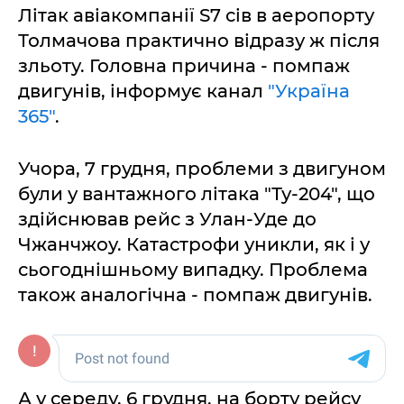
Літак авіакомпанії S7 сів в аеропорту
Толмачова практично відразу ж після
зльоту. Головна причина - помпаж
двигунів, інформує канал
"Україна
365"
.
Учора, 7 грудня, проблеми з двигуном
були у вантажного літака "Ту-204", що
здійснював рейс з Улан-Уде до
Чжанчжоу. Катастрофи уникли, як і у
сьогоднішньому випадку. Проблема
також аналогічна - помпаж двигунів.
А у середу, 6 грудня, на борту рейсу