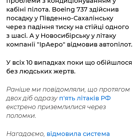
проблеми з кондиціонуванням у
кабіні пілота. Boeing 737 здійснив
посадку у Південно-Сахалінську
через падіння тиску на стійці одного
з шасі. А у Новосибірську у літаку
компанії "ІрАеро" відмовив автопілот.
У всіх 10 випадках поки що обійшлося
без людських жертв.
Раніше ми повідомляли, що протягом
двох діб одразу
п'ять літаків РФ
екстрено приземлилися через
поломки.
Нагадаємо,
відмовила система