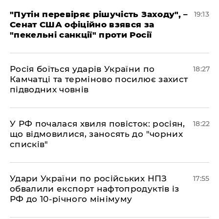
​"Путін перевіряє рішучість Заходу", –
19:13
Сенат США офіційно взявся за
"пекельні санкції" проти Росії
​Росія боїться ударів України по
18:27
Камчатці та терміново посилює захист
підводних човнів
​У РФ почалася хвиля повісток: росіян,
18:22
що відмовилися, заносять до "чорних
списків"
​Удари України по російських НПЗ
17:55
обвалили експорт нафтопродуктів із
РФ до 10-річного мінімуму