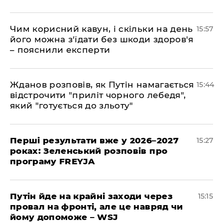
Чим корисний кавун, і скільки на день
15:57
його можна з'їдати без шкоди здоров'я
– пояснили експерти
Жданов розповів, як Путін намагається
15:44
відстрочити "приліт чорного лебедя",
який "готується до зльоту"
Перші результати вже у 2026–2027
15:27
роках: Зеленський розповів про
програму FREYJA
Путін йде на крайні заходи через
15:15
провал на фронті, але це навряд чи
йому допоможе – WSJ