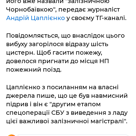
його вже назвали "залізничною
Чорнобаївкою", передає журналіст
Андрій Цаплієнко
у своєму ТГ-каналі.
Повідомляється, що внаслідок цього
вибуху загорілося відразу шість
цистерн. Щоб гасити пожежу,
довелося пригнати до місця НП
пожежний поїзд.
Цаплієнко з посиланням на власні
джерела пише, що це був навмисний
підрив і він є "другим етапом
спецоперації СБУ з виведення з ладу
цієї важливої залізничної магістралі".