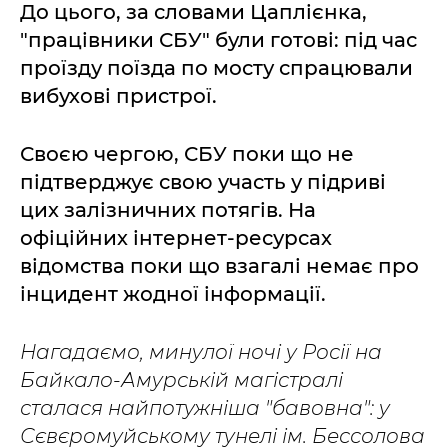
До цього, за словами Цаплієнка,
"працівники СБУ" були готові: під час
проїзду поїзда по мосту спрацювали
вибухові пристрої.
Своєю чергою, СБУ поки що не
підтверджує свою участь у підриві
цих залізничних потягів. На
офіційних інтернет-ресурсах
відомства поки що взагалі немає про
інцидент жодної інформації.
Нагадаємо, минулої ночі у Росії на
Байкало-Амурській магістралі
сталася найпотужніша "бавовна": у
Сєвєромуйському тунелі ім. Бессолова