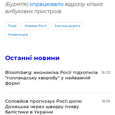
(Бурятія)
спрацювало
відразу кілька
вибухових пристроїв.
Події
Новини Росії
Залізна дорога
Новини дня
Останні новини
Bloomberg: економіка Росії підхопила
16:20
"голландську хворобу" у найважчій
формі
Соловйов прогнозує Росії долю
16:18
Донецька через швидку появу
балістики в України