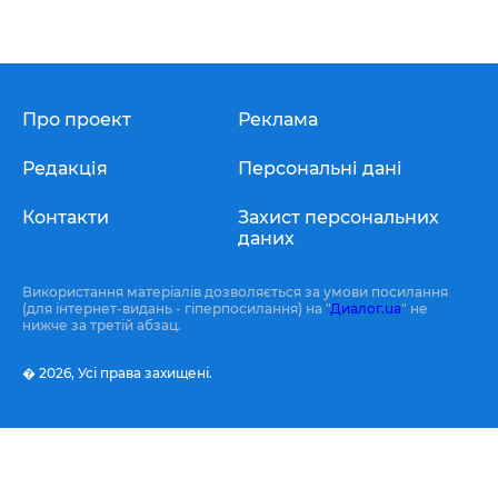
Про проект
Реклама
Редакція
Персональні дані
Контакти
Захист персональних
даних
Використання матеріалів дозволяється за умови посилання
(для інтернет-видань - гіперпосилання) на "
Диалог.ua
" не
нижче за третій абзац.
� 2026,
Усі права захищені.