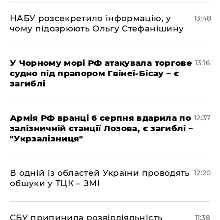
НАБУ розсекретило інформацію, у
13:48
чому підозрюють Ольгу Стефанішину
У Чорному морі РФ атакувала торгове
13:16
судно під прапором Гвінеї-Бісау – є
загиблі
Армія РФ вранці 6 серпня вдарила по
12:37
залізничній станції Лозова, є загиблі –
"Укрзалізниця"
В одній із областей України проводять
12:20
обшуки у ТЦК – ЗМІ
СБУ припинила розвіддіяльність
11:38