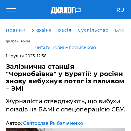
RU
Новини
Україна
расія
Суспільство
Блоги
ДІАЛОГ
РОСІЯ
ЧИТАТИ НОВИНУ РОСІЙСЬКОЮ
1 грудня 2023, 12:36
Залізнична станція
"Чорнобаївка" у Бурятії: у росіян
знову вибухнув потяг із паливом
– ЗМІ
Журналісти стверджують, що вибухи
поїздів на БАМі є спецоперацією СБУ.
Автор:
Святослав Рыбальченко