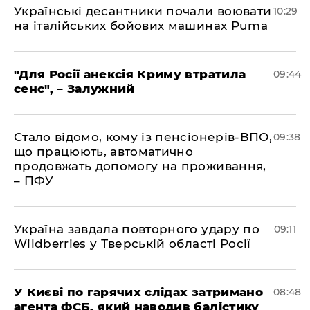
Українські десантники почали воювати
10:29
на італійських бойових машинах Puma
"Для Росії анексія Криму втратила
09:44
сенс", – Залужний
Стало відомо, кому із пенсіонерів-ВПО,
09:38
що працюють, автоматично
продовжать допомогу на проживання,
– ПФУ
Україна завдала повторного удару по
09:11
Wildberries у Тверській області Росії
У Києві по гарячих слідах затримано
08:48
агента ФСБ, який наводив балістику