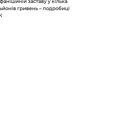
фанішиній заставу у кілька
ьйонів гривень – подробиці
К