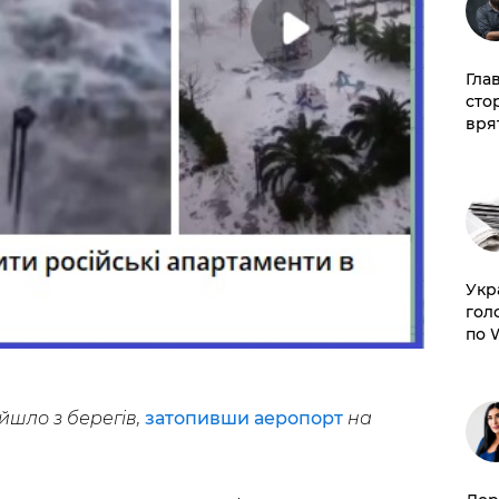
Гла
сто
врят
​Ук
гол
по 
шло з берегів,
затопивши аеропорт
на