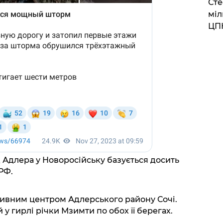
Сте
міл
ЦП
д Адлера у Новоросійську базується досить
РФ.
тивним центром Адлерського району Сочі.
 гирлі річки Мзимти по обох її берегах.