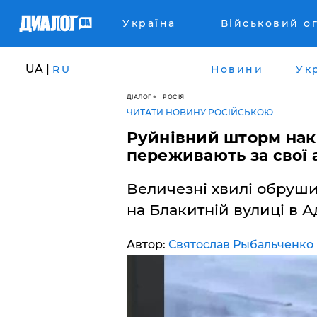
Україна
Військовий о
UA |
RU
Новини
Ук
ДІАЛОГ
РОСІЯ
ЧИТАТИ НОВИНУ РОСІЙСЬКОЮ
Руйнівний шторм накр
переживають за свої
Величезні хвилі обруши
на Блакитній вулиці в 
Автор:
Святослав Рыбальченко