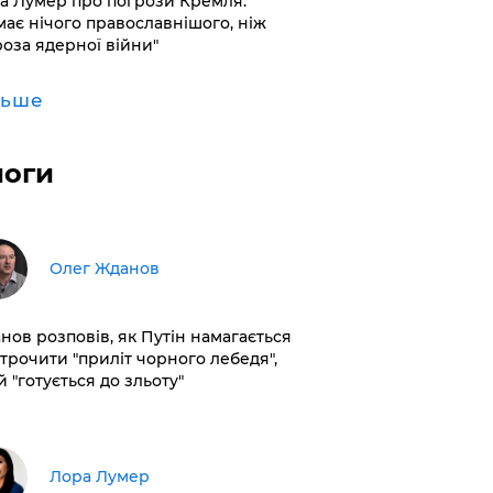
а Лумер про погрози Кремля:
має нічого православнішого, ніж
роза ядерної війни"
льше
логи
Олег Жданов
нов розповів, як Путін намагається
строчити "приліт чорного лебедя",
 "готується до зльоту"
​Лора Лумер