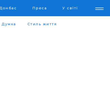
Донбас
Преса
У світі
Думка
Стиль життя