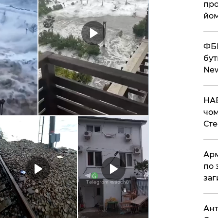
про
йом
ФБР
бут
Ne
НАБ
чом
Ст
Арм
по 
заг
Ант