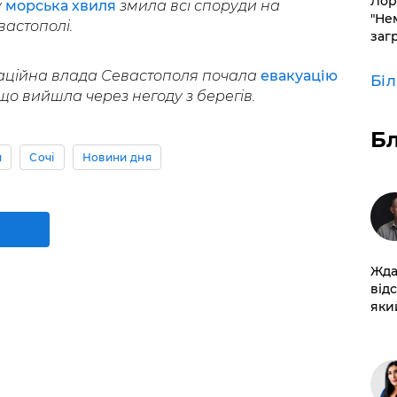
Лор
у
морська хвиля
змила всі споруди на
"Не
вастополі.
заг
паційна влада Севастополя почала
евакуацію
Бі
що вийшла через негоду з берегів.
Б
и
Сочі
Новини дня
Жда
від
який