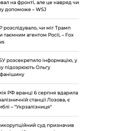
вал на фронті, але це навряд чи
у допоможе – WSJ
 розслідувало, чи міг Трамп
и таємним агентом Росії, – Fox
ws
У розсекретило інформацію, у
у підозрюють Ольгу
ефанішину
ія РФ вранці 6 серпня вдарила
залізничній станції Лозова, є
иблі – "Укрзалізниця"
икорупційний суд призначив