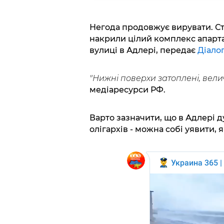
Негода продовжує вирувати. Ста
накрили цілий комплекс апарта
вулиці в Адлері, передає
Діало
"Нижні поверхи затоплені, вели
медіаресурси РФ.
Варто зазначити, що в Адлері д
олігархів - можна собі уявити,