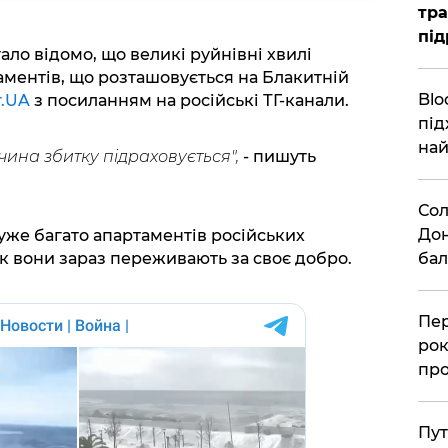
тра
під
ло відомо, що великі руйнівні хвилі
ментів, що розташовується на Блакитній
Blo
г.UA
з посиланням на російські ТГ-канали.
під
най
чина збитку підраховується",
- пишуть
Сол
Дон
уже багато апартаментів російських
 як вони зараз переживають за своє добро.
бал
Пер
рок
про
Пут