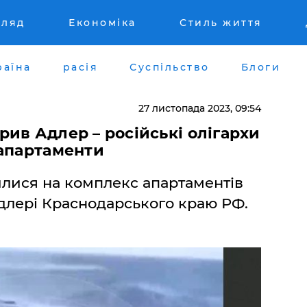
гляд
Економіка
Стиль життя
раїна
расія
Суспільство
Блоги
27 листопада 2023, 09:54
ив Адлер – російські олігархи
 апартаменти
лися на комплекс апартаментів
Адлері Краснодарського краю РФ.