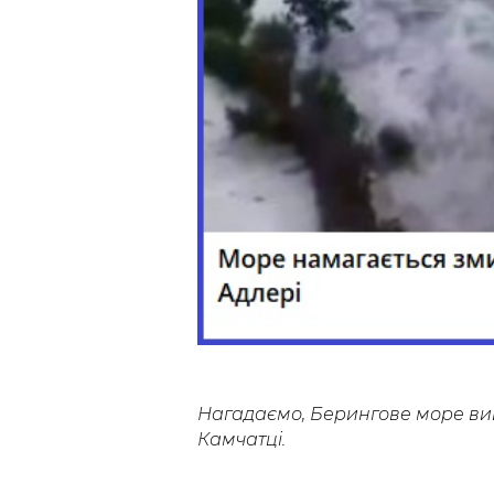
Нагадаємо, Берингове море вий
Камчатці.