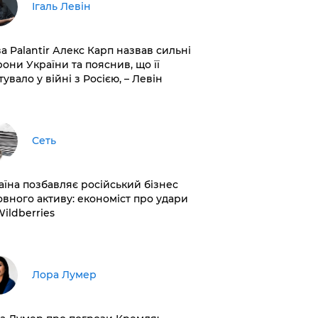
Ігаль Левін
ва Palantir Алекс Карп назвав сильні
рони України та пояснив, що її
увало у війні з Росією, – Левін
Сеть
раїна позбавляє російський бізнес
овного активу: економіст про удари
Wildberries
​Лора Лумер