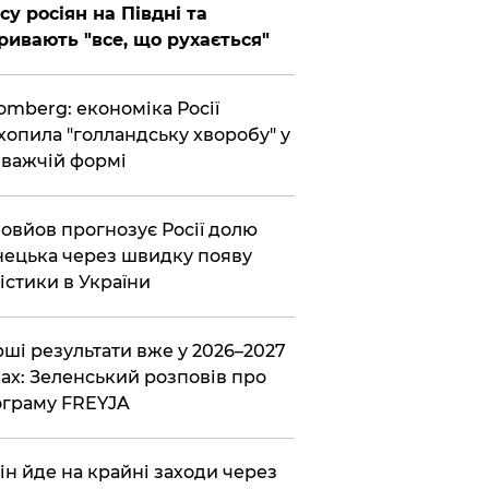
су росіян на Півдні та
ривають "все, що рухається"
omberg: економіка Росії
хопила "голландську хворобу" у
важчій формі
овйов прогнозує Росії долю
ецька через швидку появу
істики в України
ші результати вже у 2026–2027
ах: Зеленський розповів про
граму FREYJA
ін йде на крайні заходи через