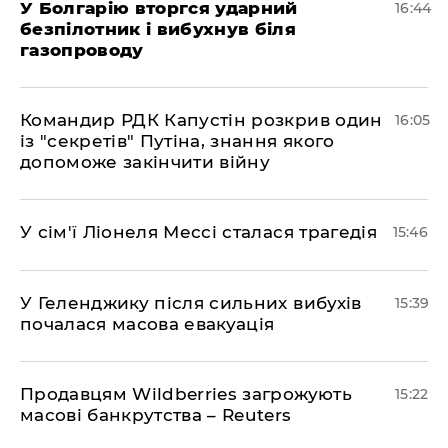
У Болгарію вторгся ударний
16:44
безпілотник і вибухнув біля
газопроводу
Командир РДК Капустін розкрив один
16:05
із "секретів" Путіна, знання якого
допоможе закінчити війну
У сім'ї Ліонеля Мессі сталася трагедія
15:46
У Геленджику після сильних вибухів
15:39
почалася масова евакуація
Продавцям Wildberries загрожують
15:22
масові банкрутства – Reuters