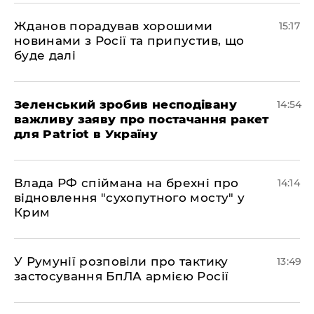
Жданов порадував хорошими
15:17
новинами з Росії та припустив, що
буде далі
Зеленський зробив несподівану
14:54
важливу заяву про постачання ракет
для Patriot в Україну
Влада РФ спіймана на брехні про
14:14
відновлення "сухопутного мосту" у
Крим
У Румунії розповіли про тактику
13:49
застосування БпЛА армією Росії