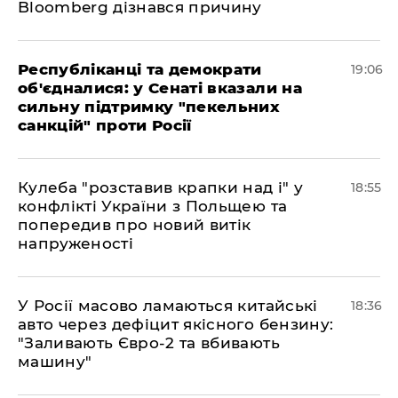
Bloomberg дізнався причину
Республіканці та демократи
19:06
об'єдналися: у Сенаті вказали на
сильну підтримку "пекельних
санкцій" проти Росії
Кулеба "розставив крапки над і" у
18:55
конфлікті України з Польщею та
попередив про новий витік
напруженості
У Росії масово ламаються китайські
18:36
авто через дефіцит якісного бензину:
"Заливають Євро-2 та вбивають
машину"