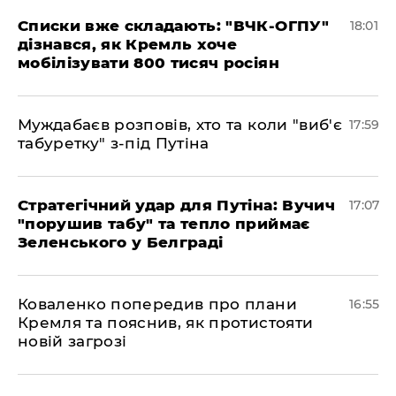
Списки вже складають: "ВЧК-ОГПУ"
18:01
дізнався, як Кремль хоче
мобілізувати 800 тисяч росіян
Муждабаєв розповів, хто та коли "виб'є
17:59
табуретку" з-під Путіна
Стратегічний удар для Путіна: Вучич
17:07
"порушив табу" та тепло приймає
Зеленського у Белграді
Коваленко попередив про плани
16:55
Кремля та пояснив, як протистояти
новій загрозі