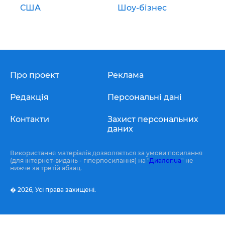
США
Шоу-бізнес
Про проект
Реклама
Редакція
Персональні дані
Контакти
Захист персональних
даних
Використання матеріалів дозволяється за умови посилання
(для інтернет-видань - гіперпосилання) на "
Диалог.ua
" не
нижче за третій абзац.
� 2026,
Усі права захищені.