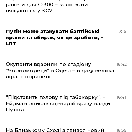
ракети для С-300 – коли вони
очікуються у ЗСУ
​Путін може атакувати балтійські
17:15
країни та обирає, як це зробити, –
LRT
​Окупанти вдарили по стадіону
16:42
"Чорноморець" в Одесі – в даху велика
діра, є поранені
​“Підставить голову під табакерку”, –
16:41
Ейдман описав сценарій краху влади
Путіна
На Близькому Сході з'явився новий
16:35