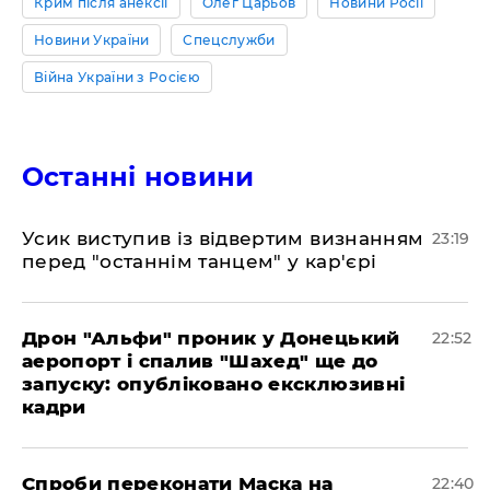
Крим після анексії
Олег Царьов
Новини Росії
Новини України
Спецслужби
Війна України з Росією
Останні новини
​Усик виступив із відвертим визнанням
23:19
перед "останнім танцем" у кар'єрі
​Дрон "Альфи" проник у Донецький
22:52
аеропорт і спалив "Шахед" ще до
запуску: опубліковано ексклюзивні
кадри
​Спроби переконати Маска на
22:40