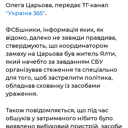
Олега Царьова, передає ТГ-канал
"Україна 365"
.
ФСБшники, інформація яких, як
відомо, далеко не завжди правдива,
стверджують, що координатором
замаху на Царьова був житель Ялти,
який начебто за завданням СБУ
організував стеження та спеціально
для того, щоб застрелити політика,
обладнав схованку із засобами
ураження.
Також повідомляється, що під час
обшуків у затриманого нібито було
виявлено вибуховий пристрій, засоби