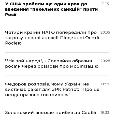
​У США зробили ще один крок до
21:15
введення "пекельних санкцій" проти
Росії
​Чотири країни НАТО попередили про
20:35
загрозу повної анексії Південної Осетії
Росією
​'"Не той народ", - Соловйов образив
20:28
росіян через розмови про мобілізацію
​Федоров розповів, чому Україні не
19:57
вистачає ракет для ЗРК Patriot: "Про це
неодноразово говорилося"
​Зеленський вперше прибув до Сербії
19:33