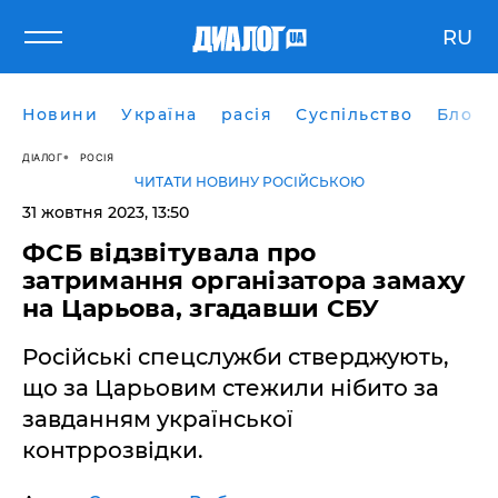
RU
Новини
Україна
расія
Суспільство
Блоги
ДІАЛОГ
РОСІЯ
ЧИТАТИ НОВИНУ РОСІЙСЬКОЮ
31 жовтня 2023, 13:50
ФСБ відзвітувала про
затримання організатора замаху
на Царьова, згадавши СБУ
Російські спецслужби стверджують,
що за Царьовим стежили нібито за
завданням української
контррозвідки.