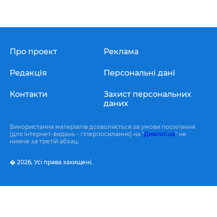
Про проект
Реклама
Редакція
Персональні дані
Контакти
Захист персональних
даних
Використання матеріалів дозволяється за умови посилання
(для інтернет-видань - гіперпосилання) на "
Диалог.ua
" не
нижче за третій абзац.
� 2026,
Усі права захищені.