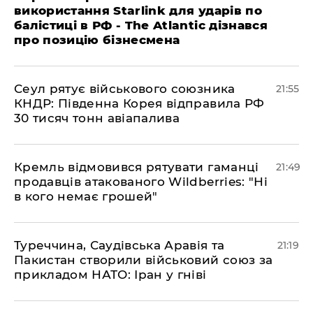
використання Starlink для ударів по
балістиці в РФ - The Atlantic дізнався
про позицію бізнесмена
​Сеул рятує військового союзника
21:55
КНДР: Південна Корея відправила РФ
30 тисяч тонн авіапалива
​Кремль відмовився рятувати гаманці
21:49
продавців атакованого Wildberries: "Ні
в кого немає грошей"
​Туреччина, Саудівська Аравія та
21:19
Пакистан створили військовий союз за
прикладом НАТО: Іран у гніві