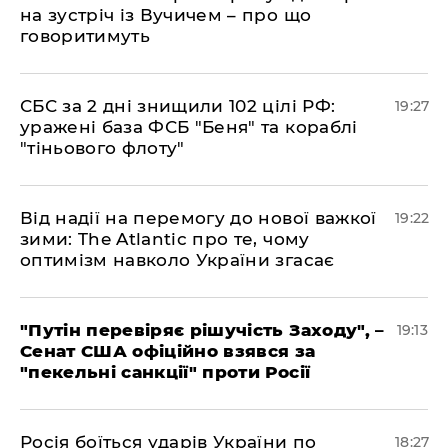
на зустріч із Вучичем – про що
говоритимуть
​СБС за 2 дні знищили 102 цілі РФ:
19:27
уражені база ФСБ "Беня" та кораблі
"тіньового флоту"
​Від надії на перемогу до нової важкої
19:22
зими: The Atlantic про те, чому
оптимізм навколо України згасає
​"Путін перевіряє рішучість Заходу", –
19:13
Сенат США офіційно взявся за
"пекельні санкції" проти Росії
​Росія боїться ударів України по
18:27