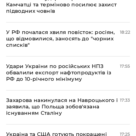
Камчатці та терміново посилює захист
підводних човнів
​У РФ почалася хвиля повісток: росіян,
18:22
що відмовилися, заносять до "чорних
списків"
​Удари України по російських НПЗ
17:55
обвалили експорт нафтопродуктів із
РФ до 10-річного мінімуму
​Захарова накинулася на Навроцького і
17:33
заявила, що Польща зобов'язана
існуванням Сталіну
​Україна та США готують покращені
17:25