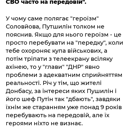
СВО часто на передовій".
У чому саме полягає "героїзм"
Соловйова, Путшилін толком не
пояснив. Якщо для нього героїзм - це
просто перебувати на "передку", коли
тебе охороняє купа військових, а
потім тріпати з телеекрану всіляку
ахінею, то у "глави" "ДНР" явно
проблеми з адекватним сприйняттям
реальності. Річ у тім, що жителі
Донбасу, за інтереси яких Пушилін і
його шеф Путін так "дбають", завдяки
їхнім же старанням уже понад 9 років
перебувають на передовій, але їх
героями ніхто не визнає.