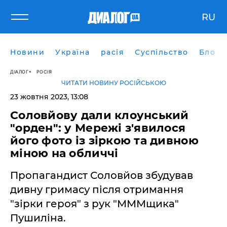
RU
Новини
Україна
расія
Суспільство
Блоги
ДІАЛОГ
РОСІЯ
ЧИТАТИ НОВИНУ РОСІЙСЬКОЮ
23 жовтня 2023, 13:08
Соловйову дали клоунський
"орден": у Мережі з'явилося
його фото із зіркою та дивною
міною на обличчі
Пропагандист Соловйов збудував
дивну гримасу після отримання
"зірки героя" з рук "МММщика"
Пушиліна.