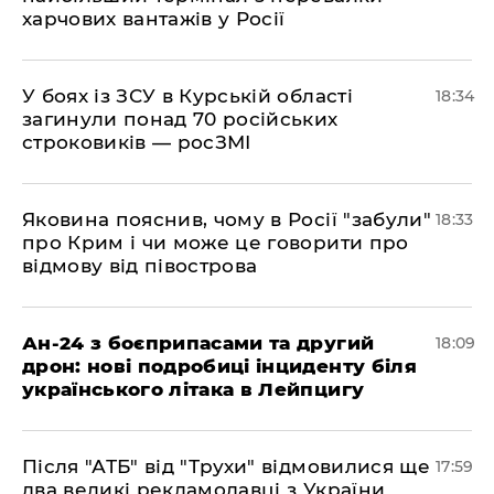
харчових вантажів у Росії
​У боях із ЗСУ в Курській області
18:34
загинули понад 70 російських
строковиків — росЗМІ
​Яковина пояснив, чому в Росії "забули"
18:33
про Крим і чи може це говорити про
відмову від півострова
​Ан-24 з боєприпасами та другий
18:09
дрон: нові подробиці інциденту біля
українського літака в Лейпцигу
​Після "АТБ" від "Трухи" відмовилися ще
17:59
два великі рекламодавці з України