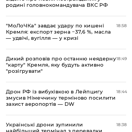
родині головнокомандувача ВКС РФ
​"МоЛоЧКа" завдає удару по кишені
18:58
Кремля: експорт зерна −37,6 %, масла
— удвічі, вугілля — у кризі
​Дикий розповів про останню неядерну
18:49
"карту" Кремля, яку будуть активно
"розігрувати"
​Дрон РФ із вибухівкою в Лейпцигу
18:44
змусив Німеччину терміново посилити
захист аеропортів — DW
​Українські дрони зупинили
18:38
найбільший термінал з перевалки