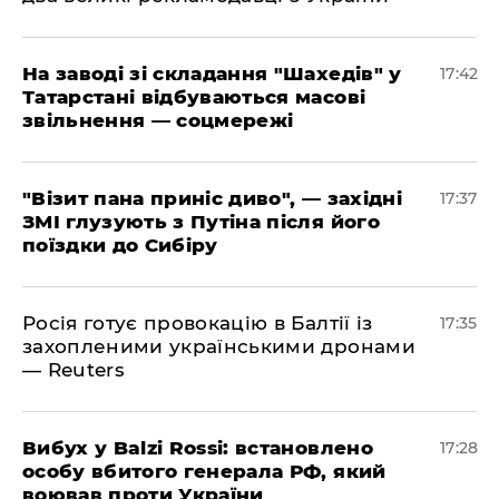
​На заводі зі складання "Шахедів" у
17:42
Татарстані відбуваються масові
звільнення — соцмережі
"Візит пана приніс диво", — західні
17:37
ЗМІ глузують з Путіна після його
поїздки до Сибіру
Росія готує провокацію в Балтії із
17:35
захопленими українськими дронами
— Reuters
​Вибух у Balzi Rossi: встановлено
17:28
особу вбитого генерала РФ, який
воював проти України