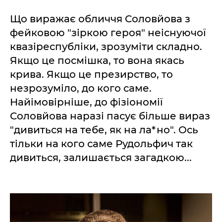
Що виражає обличчя Соловйова з
фейковою "зіркою героя" неіснуючої
квазіреспубліки, зрозуміти складно.
Якщо це посмішка, то вона якась
крива. Якщо це презирство, то
незрозуміло, до кого саме.
Найімовірніше, до фізіономії
Соловйова наразі пасує більше вираз
"дивиться на тебе, як на ла*но". Ось
тільки на кого саме Рудольфич так
дивиться, залишається загадкою...