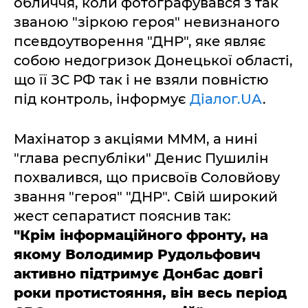
обличчя, коли фотографувався з так
званою "зіркою героя" невизнаного
псевдоутворення "ДНР", яке являє
собою недогризок Донецької області,
що її ЗС РФ так і не взяли повністю
під контроль, інформує
Діалог.UA
.
Махінатор з акціями МММ, а нині
"глава республіки" Денис Пушилін
похвалився, що присвоїв Соловйову
звання "героя" "ДНР". Свій широкий
жест сепаратист пояснив так:
"Крім інформаційного фронту, на
якому Володимир Рудольфович
активно підтримує Донбас довгі
роки протистояння, він весь період