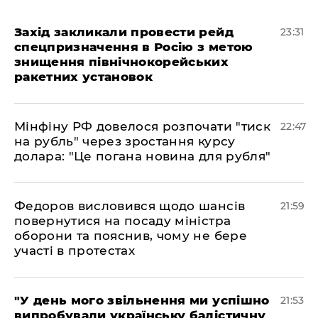
​Захід закликали провести рейд
23:31
спецпризначення в Росію з метою
знищення північнокорейських
ракетних установок
​Мінфіну РФ довелося розпочати "тиск
22:47
на рубль" через зростання курсу
долара: "Це погана новина для рубля"
​Федоров висловився щодо шансів
21:59
повернутися на посаду міністра
оборони та пояснив, чому не бере
участі в протестах
​"У день мого звільнення ми успішно
21:53
випробували українську балістичну