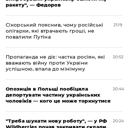
ракету", — Федоров
​Сікорський пояснив, чому російські
21:19
олігархи, які втрачають гроші, не
повалили Путіна
​Пропаганда не діє: частка росіян, які
20:52
вважають війну проти України
успішною, впала до мінімуму
​Опозиція в Польщі пообіцяла
20:44
депортувати частину українських
чоловіків — кого це може торкнутися
​"Треба шукати нову роботу", — у РФ
20:24
Wildberries почав закривати склади,