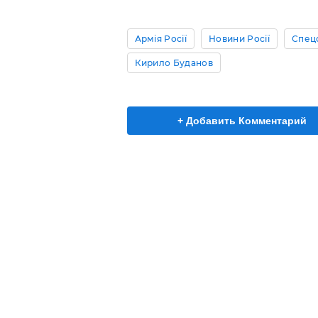
Армія Росії
Новини Росії
Спец
Кирило Буданов
+ Добавить Комментарий