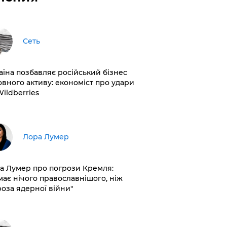
Сеть
раїна позбавляє російський бізнес
овного активу: економіст про удари
Wildberries
​Лора Лумер
а Лумер про погрози Кремля:
має нічого православнішого, ніж
роза ядерної війни"