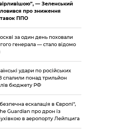
вірливішою”, — Зеленський
ловився про зниження
ставок ППО
Москві за один день поховали
гого генерала — стало відомо
я
раїнські удари по російських
 спалили понад трильйон
лів бюджету РФ
ебезпечна ескалація в Європі",
he Guardian про дрон із
ухівкою в аеропорту Лейпцига