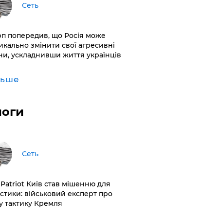
Сеть
рп попередив, що Росія може
икально змінити свої агресивні
ни, ускладнивши життя українців
льше
логи
Сеть
 Patriot Київ став мішенню для
істики: військовий експерт про
у тактику Кремля