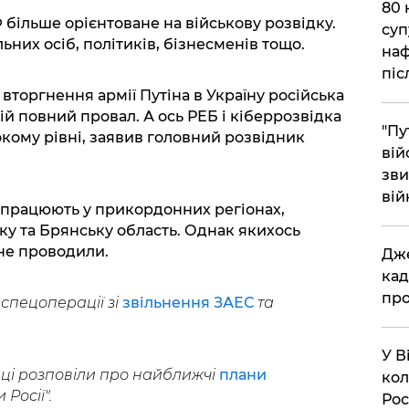
​80
більше орієнтоване на військову розвідку.
суп
льних осіб, політиків, бізнесменів тощо.
наф
піс
торгнення армії Путіна в Україну російська
ій повний провал. А ось РЕБ і кіберрозвідка
"Пу
кому рівні, заявив головний розвідник
вій
зви
вій
 працюють у прикордонних регіонах,
ку та Брянську область. Однак якихось
не проводили.
​Дж
кад
про
спецоперації зі
звільнення ЗАЕС
та
​У 
дці розповіли про найближчі
плани
кол
 Росії".
Рос