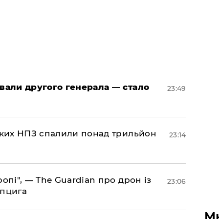
овали другого генерала — стало
23:49
ських НПЗ спалили понад трильйон
23:14
ропі", — The Guardian про дрон із
23:06
йпцига
М