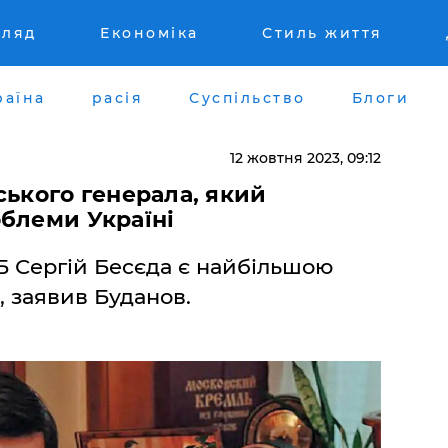
гляд
Економіка
Стиль життя
раїна
расія
Суспільство
Блоги
12 жовтня 2023, 09:12
ського генерала, який
блеми Україні
Б Сергій Бесєда є найбільшою
 заявив Буданов.