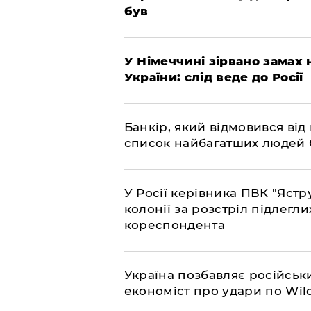
був
​У Німеччині зірвано замах
України: слід веде до Росії
​Банкір, який відмовився ві
список найбагатших людей
​У Росії керівника ПВК "Яс
колонії за розстріл підлегли
кореспондента
​Україна позбавляє російськ
економіст про удари по Wild