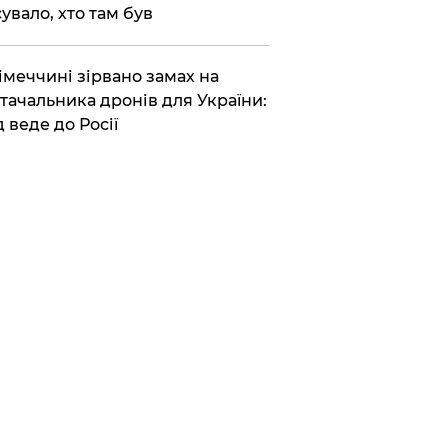
сувало, хто там був
Німеччині зірвано замах на
тачальника дронів для України:
д веде до Росії