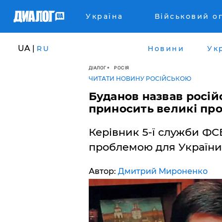
Україна
Військовий о
UA |
RU
Новини
Ук
ДІАЛОГ
РОСІЯ
ЧИТАТИ НОВИНУ РОСІЙСЬКОЮ
Буданов назвав росій
приносить великі про
Керівник 5-ї служби ФС
проблемою для України,
Автор:
Дмитрий Мироненко