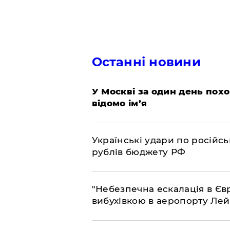
Останні новини
​У Москві за один день пох
відомо ім’я
​Українські удари по росій
рублів бюджету РФ
​"Небезпечна ескалація в Єв
вибухівкою в аеропорту Ле