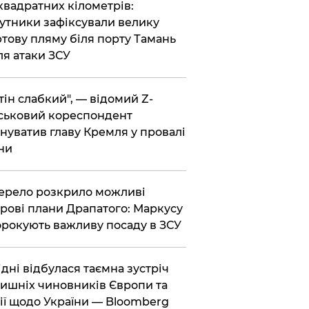
 квадратних кілометрів:
утники зафіксували велику
тову пляму біля порту Тамань
ля атаки ЗСУ
тін слабкий", — відомий Z-
ськовий кореспондент
нуватив главу Кремля у провалі
ни
ерело розкрило можливі
рові плани Драпатого: Маркусу
рокують важливу посаду в ЗСУ
Відні відбулася таємна зустріч
ишніх чиновників Європи та
ії щодо України — Bloomberg