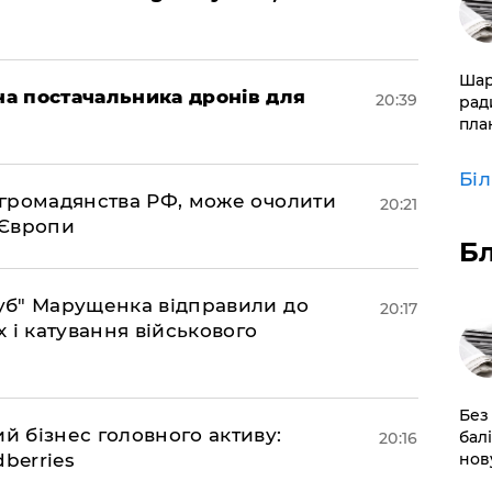
​Ша
 на постачальника дронів для
20:39
рад
пла
Бі
д громадянства РФ, може очолити
20:21
 Європи
Б
труб" Марущенка відправили до
20:17
х і катування військового
​Без
ий бізнес головного активу:
бал
20:16
berries
нов