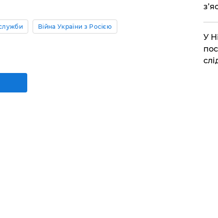
з’я
служби
Війна України з Росією
​У 
пос
слі