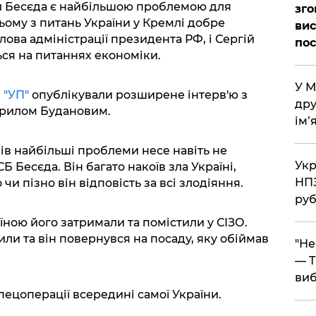
ій Бесєда є найбільшою проблемою для
зго
ьому з питань України у Кремлі добре
вис
ова адміністрації президента РФ, і Сергій
по
ься на питаннях економіки.
​У 
и
"УП"
опублікували розширене інтерв'ю з
дру
ирилом Будановим.
ім’
ів найбільші проблеми несе навіть не
​Ук
Б Бесєда. Він багато накоїв зла Україні,
НПЗ
чи пізно він відповість за всі злодіяння.
руб
їною його затримали та помістили у СІЗО.
ли та він повернувся на посаду, яку обіймав
​"Н
— T
виб
пецоперації всередині самої України.