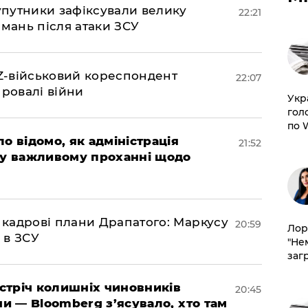
супутники зафіксували велику
22:21
амань після атаки ЗСУ
 Z-військовий кореспондент
22:07
провалі війни
​Ук
гол
по 
ло відомо, як адміністрація
21:52
 у важливому проханні щодо
 кадрові плани Драпатого: Маркусу
20:59
Лор
 в ЗСУ
"Не
заг
зустріч колишніх чиновників
20:45
ни — Bloomberg з’ясувало, хто там