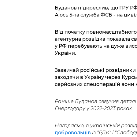
Буданов підкреслив, що ГРУ РФ 
А ось 5-та служба ФСБ - на циві
Від початку повномасштабного в
агентурна розвідка показала св
у РФ перебувають на дуже висо
України.
Зазвичай російські розвідники
заходячи в Україну через Курсь
серйозних спецоперацій вони 
Раніше Буданов озвучив деталі 
Енергодару у 2022-2023 роках.
Нагадаємо, в українській розві
добровольців
із "РДК" і "Свободи