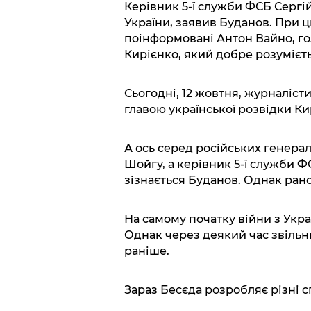
Керівник 5-ї служби ФСБ Серг
України, заявив Буданов. При ц
поінформовані Антон Вайно, гол
Кирієнко, який добре розумієт
Сьогодні, 12 жовтня, журналіст
главою української розвідки К
А ось серед російських генерал
Шойгу, а керівник 5-ї служби ФС
зізнається Буданов. Однак рано 
На самому початку війни з Укра
Однак через деякий час звільни
раніше.
Зараз Бесєда розробляє різні с