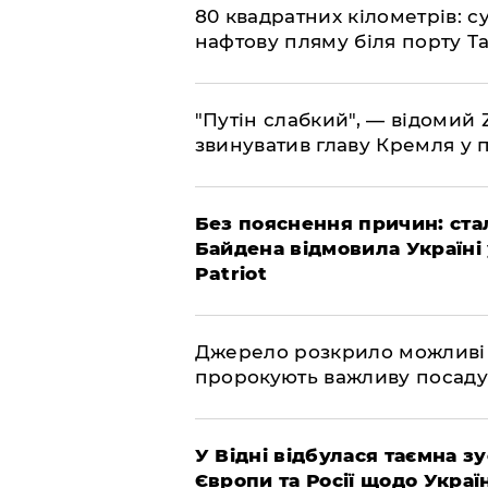
​80 квадратних кілометрів: 
нафтову пляму біля порту Т
"Путін слабкий", — відомий
звинуватив главу Кремля у 
​Без пояснення причин: ста
Байдена відмовила Україні
Patriot
​Джерело розкрило можливі
пророкують важливу посаду
​У Відні відбулася таємна 
Європи та Росії щодо Украї