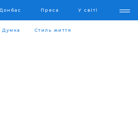
Донбас
Преса
У світі
Думка
Стиль життя