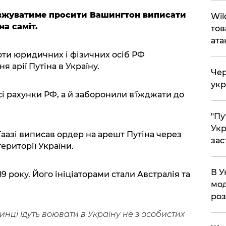
вжуватиме просити Вашингтон виписати
Wil
а саміт.
тов
ата
оти юридичних і фізичних осіб РФ
я арії Путіна в Україну.
Чер
укр
і рахунки РФ, а й заборонили в'їжджати до
"Пу
Укр
Гаазі виписав ордер на арешт Путіна через
зас
ериторії України.
В У
9 року. Його ініціаторами стали Австралія та
мод
ро
нці їдуть воювати в Україну не з особистих