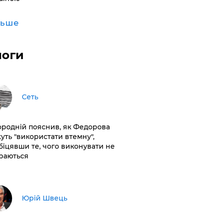
льше
логи
Сеть
ородній пояснив, як Федорова
уть "використати втемну",
біцявши те, чого виконувати не
раються
Юрій Швець