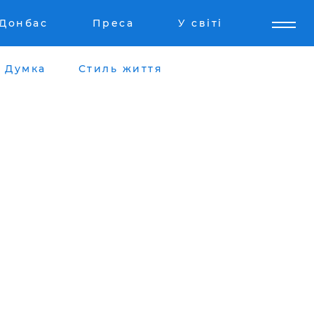
Донбас
Преса
У світі
Думка
Стиль життя