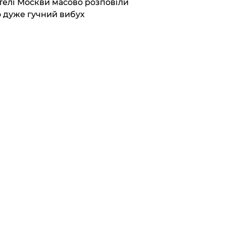
елі Москви масово розповіли
 дуже гучний вибух