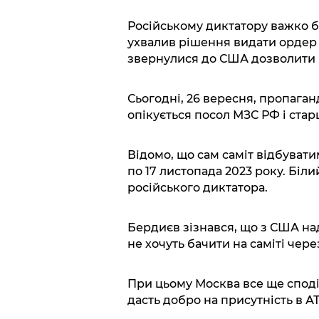
Російському диктатору важко б
ухвалив рішення видати ордер 
звернулися до США дозволити П
Сьогодні, 26 вересня, пропаган
опікується посол МЗС РФ і ста
Відомо, що сам саміт відбувати
по 17 листопада 2023 року. Біл
російського диктатора.
Бердиєв зізнався, що з США на
не хочуть бачити на саміті через
При цьому Москва все ще сподів
дасть добро на присутність в А