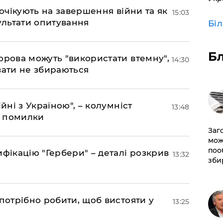
 очікують на завершення війни та як
15:03
езультати опитування
Бі
Б
орова можуть "використати втемну",
14:30
вати не збираються
йні з Україною", – колумніст
13:48
д помилки
Заг
мож
поо
фікацію "Гербери" – деталі розкрив
13:32
зби
потрібно робити, щоб вистояти у
13:25