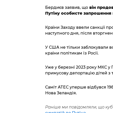
Бердиєв заявив, що
він продо
Путіну особисте запрошення н
Країни Заходу ввели санкції пр
наступного дня, після вторгненн
У США не тільки заблокували вс
країни політикам із Росії.
Уже у березні 2023 року МКС у 
примусову депортацію дітей з т
Саміт АТЕС уперше відбувся 198
Нова Зеландія.
Раніше ми повідомляли, що куби
симпатій до Путіна.