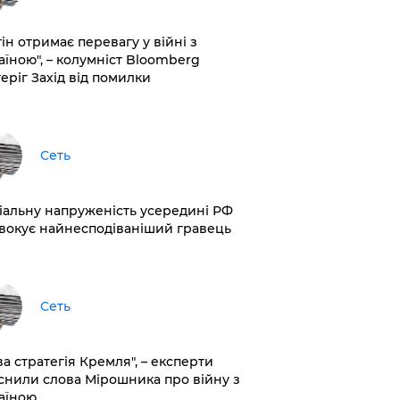
ін отримає перевагу у війні з
аїною", – колумніст Bloomberg
теріг Захід від помилки
Сеть
іальну напруженість усередині РФ
вокує найнесподіваніший гравець
Сеть
ва стратегія Кремля", – експерти
снили слова Мірошника про війну з
аїною