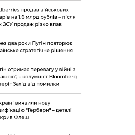
dberries продав військових
арів на 1,6 млрд рублів – після
к ЗСУ продаж різко впав
ез два роки Путін повторює
аїнське стратегічне рішення
тін отримає перевагу у війні з
аїною", – колумніст Bloomberg
теріг Захід від помилки
країні виявили нову
ифікацію "Гербери" – деталі
зкрив Флеш