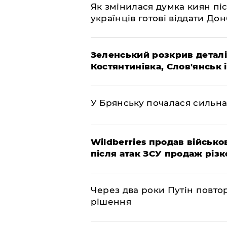
Як змінилася думка киян піс
українців готові віддати До
Зеленський розкрив деталі
Костянтинівка, Слов'янськ 
У Брянську почалася сильна
Wildberries продав військов
після атак ЗСУ продаж різк
Через два роки Путін повто
рішення