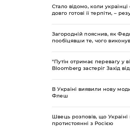
Стало відомо, коли українці
довго готові її терпіти, – р
Загородній пояснив, як Фед
пообіцявши те, чого викону
"Путін отримає перевагу у ві
Bloomberg застеріг Захід ві
В Україні виявили нову моди
Флеш
Швець розповів, що Україні 
протистоянні з Росією