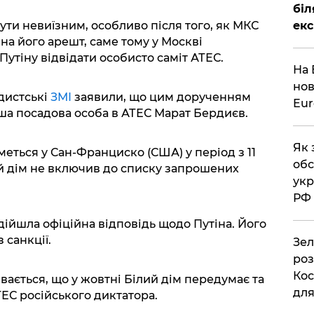
біл
ути невиїзним, особливо після того, як МКС
екс
на його арешт, саме тому у Москві
утіну відвідати особисто саміт АТЕС.
На 
нов
дистські
ЗМІ
заявили, що цим дорученням
Eu
рша посадова особа в АТЕС Марат Бердиєв.
Як 
меться у Сан-Франциско (США) у період з 11
обс
ий дім не включив до списку запрошених
укр
РФ
дійшла офіційна відповідь щодо Путіна. Його
 санкції.
Зел
роз
Кос
ається, що у жовтні Білий дім передумає та
дл
ТЕС російського диктатора.