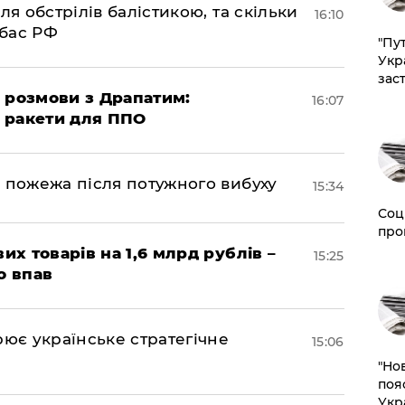
ля обстрілів балістикою, та скільки
16:10
нбас РФ
"Пут
Укр
зас
 розмови з Драпатим:
16:07
і ракети для ППО
 пожежа після потужного вибуху
15:34
Соц
про
их товарів на 1,6 млрд рублів –
15:25
о впав
рює українське стратегічне
15:06
"Но
поя
Укр