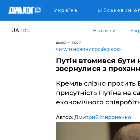
Україна
Військовий о
UA |
RU
Новини
Ук
ДІАЛОГ
РОСІЯ
ЧИТАТИ НОВИНУ РОСІЙСЬКОЮ
Путін втомився бути 
звернулися з прохан
Кремль слізно просить 
присутність Путіна на с
економічного співробіт
Автор:
Дмитрий Мироненко