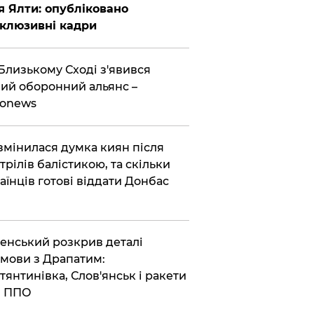
я Ялти: опубліковано
клюзивні кадри
Близькому Сході з'явився
ий оборонний альянс –
ronews
змінилася думка киян після
трілів балістикою, та скільки
аїнців готові віддати Донбас
енський розкрив деталі
мови з Драпатим:
тянтинівка, Слов'янськ і ракети
я ППО