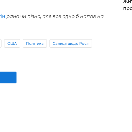
Жит
про
ін
рано чи пізно, але все одно б напав на
США
Політика
Санкції щодо Росії