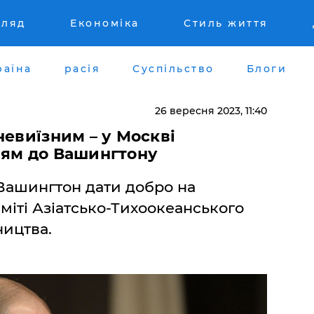
гляд
Економіка
Стиль життя
раїна
расія
Суспільство
Блоги
26 вересня 2023, 11:40
невиїзним – у Москві
ням до Вашингтону
Вашингтон дати добро на
аміті Азіатсько-Тихоокеанського
ництва.