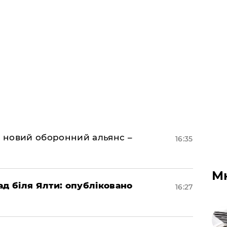
я новий оборонний альянс –
16:35
М
ад біля Ялти: опубліковано
16:27