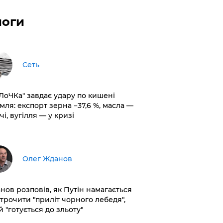
логи
Сеть
оЛоЧКа" завдає удару по кишені
мля: експорт зерна −37,6 %, масла —
чі, вугілля — у кризі
Олег Жданов
нов розповів, як Путін намагається
строчити "приліт чорного лебедя",
 "готується до зльоту"