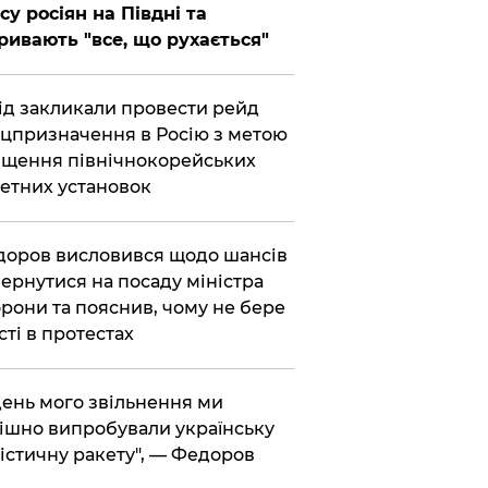
су росіян на Півдні та
ривають "все, що рухається"
хід закликали провести рейд
цпризначення в Росію з метою
щення північнокорейських
етних установок
доров висловився щодо шансів
ернутися на посаду міністра
рони та пояснив, чому не бере
сті в протестах
 день мого звільнення ми
ішно випробували українську
істичну ракету", — Федоров