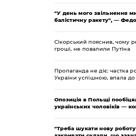
​"У день мого звільнення 
балістичну ракету", — Фед
​Сікорський пояснив, чому ро
гроші, не повалили Путіна
​Пропаганда не діє: частка р
України успішною, впала до
​Опозиція в Польщі пообіц
українських чоловіків — к
​"Треба шукати нову роботу
закривати склади, що зазн