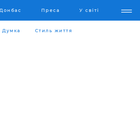
Донбас
Преса
У світі
Думка
Стиль життя