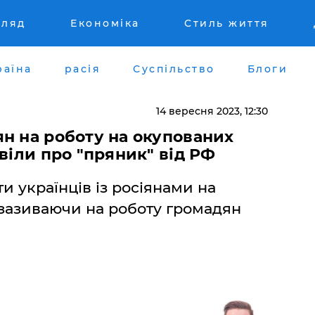
гляд
Економіка
Стиль життя
раїна
расія
Суспільство
Блоги
14 вересня 2023, 12:30
н на роботу на окупованих
віли про "пряник" від РФ
и українців із росіянами на
 зазиваючи на роботу громадян