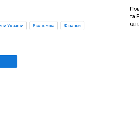
​По
та 
дро
ини України
Економіка
Фінанси