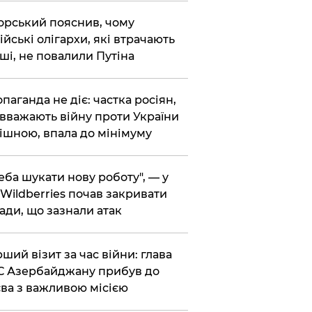
корський пояснив, чому
ійські олігархи, які втрачають
ші, не повалили Путіна
опаганда не діє: частка росіян,
 вважають війну проти України
ішною, впала до мінімуму
реба шукати нову роботу", — у
Wildberries почав закривати
ади, що зазнали атак
рший візит за час війни: глава
 Азербайджану прибув до
ва з важливою місією