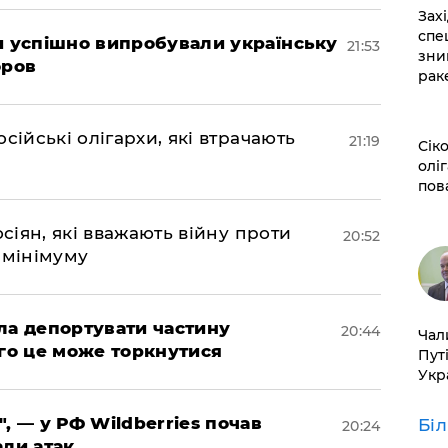
​За
спе
ми успішно випробували українську
21:53
зни
оров
рак
сійські олігархи, які втрачають
21:19
​Сі
оліг
пов
осіян, які вважають війну проти
20:52
 мінімуму
яла депортувати частину
20:44
​Ча
ого це може торкнутися
Пут
Укр
", — у РФ Wildberries почав
Бі
20:24
али атак