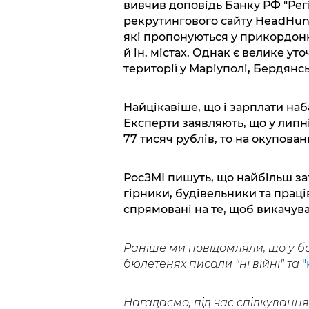
вивчив доповідь Банку РФ "Регі
рекрутингового сайту HeadHunt
які пропонуються у прикордонни
й ін. містах. Однак є велике у
території у Маріуполі, Бердянс
Найцікавіше, що і зарплати наб
Експерти заявляють, що у липн
77 тисяч рублів, то на окупован
РосЗМІ пишуть, що найбільш зат
гірники, будівельники та праці
спрямовані на те, щоб викачува
Раніше ми повідомляли, що у ба
бюлетенях писали "ні війні" та
"
Нагадаємо, під час спілкування