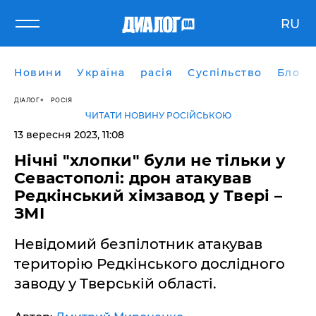
RU
Новини
Україна
расія
Суспільство
Блоги
ДІАЛОГ
РОСІЯ
ЧИТАТИ НОВИНУ РОСІЙСЬКОЮ
13 вересня 2023, 11:08
Нічні "хлопки" були не тільки у
Севастополі: дрон атакував
Редкінський хімзавод у Твері –
ЗМІ
Невідомий безпілотник атакував
територію Редкінського дослідного
заводу у Тверській області.