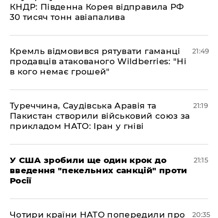
КНДР: Південна Корея відправила РФ
30 тисяч тонн авіапалива
​Кремль відмовився рятувати гаманці
21:49
продавців атакованого Wildberries: "Ні
в кого немає грошей"
​Туреччина, Саудівська Аравія та
21:19
Пакистан створили військовий союз за
прикладом НАТО: Іран у гніві
​У США зробили ще один крок до
21:15
введення "пекельних санкцій" проти
Росії
​Чотири країни НАТО попередили про
20:35