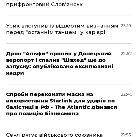
прифронтовий Слов'янськ
​Усик виступив із відвертим визнанням
23:19
перед "останнім танцем" у кар'єрі
​Дрон "Альфи" проник у Донецький
22:52
аеропорт і спалив "Шахед" ще до
запуску: опубліковано ексклюзивні
кадри
​Спроби переконати Маска на
22:40
використання Starlink для ударів по
балістиці в РФ - The Atlantic дізнався
про позицію бізнесмена
​Сеул рятує військового союзника
21:55