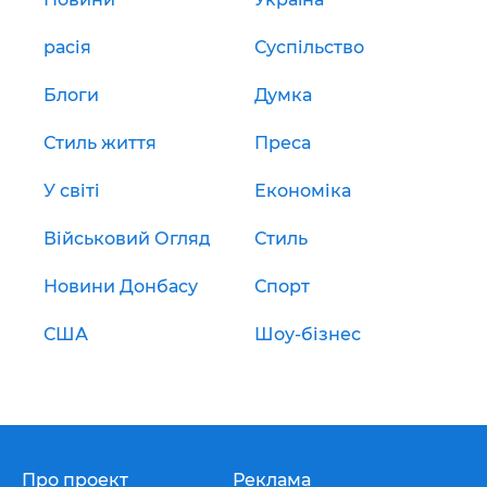
расія
Суспільство
Блоги
Думка
Стиль життя
Преса
У світі
Економіка
Військовий Огляд
Стиль
Новини Донбасу
Спорт
США
Шоу-бізнес
Про проект
Реклама