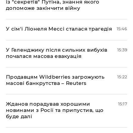
із "секретів" Путіна, знання якого
допоможе закінчити війну
У сім'ї Ліонеля Мессі сталася трагедія
15:46
У Геленджику після сильних вибухів
15:39
почалася масова евакуація
Продавцям Wildberries загрожують
15:22
масові банкрутства – Reuters
Жданов порадував хорошими
15:17
новинами з Росії та припустив, що
буде далі