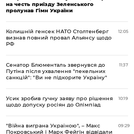
на честь приїзду Зеленського
пролунав Гімн України
Колишній генсек НАТО Столтенберг
12:05
визнав повний провал Альянсу щодо
РФ
Сенатор Блюменталь звернувся до
11:37
Путіна після ухвалення "пекельних
санкцій": "Ви не підкорите Україну"
Усик зробив гучну заяву про рішення
10:19
щодо допуску росіян до Олімпіад
"Війна виграна Україною", – Макс
09:29
Покровський і Марк Фейгін відвідали