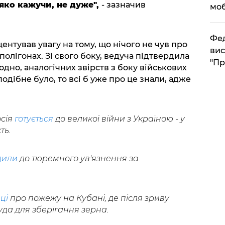
яко кажучи, не дуже",
- зазначив
моб
​Фе
ентував увагу на тому, що нічого не чув про
вис
 полігонах. Зі свого боку, ведуча підтвердила
"Пр
одно, аналогічних звірств з боку військових
одібне було, то всі б уже про це знали, адже
сія
готується
до великої війни з Україною - у
ть.
дили
до тюремного ув'язнення за
ці
про пожежу на Кубані, де після зриву
уда для зберігання зерна.