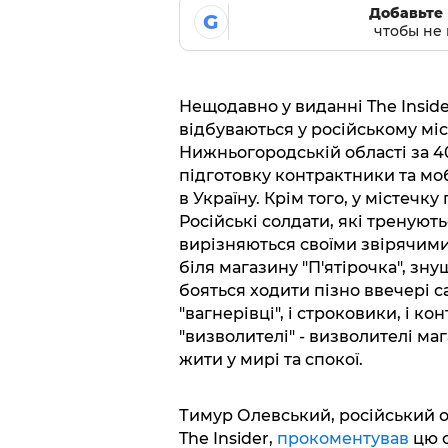
Добавьте 
G
чтобы не 
Нещодавно у виданні The Insid
відбуваються у російському мі
Нижньогородській області за 4
підготовку контрактники та моб
в Україну. Крім того, у містечку
Російські солдати, які тренують
вирізняються своїми звірячими 
біля магазину "П'ятірочка", з
бояться ходити пізно ввечері сам
"вагнерівці", і строковики, і к
"визволителі" - визволителі маг
жити у мирі та спокої.
Тимур Олевський, російський о
The Insider,
прокоментував
цю с