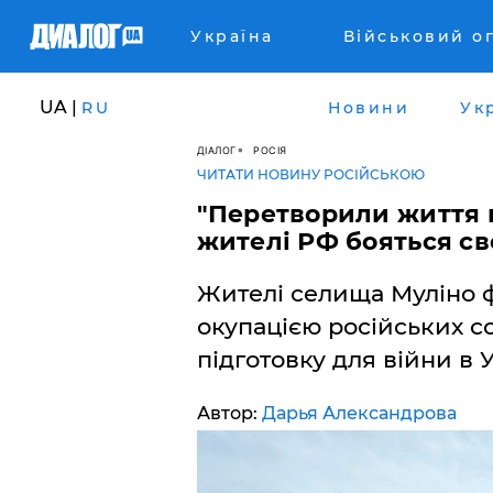
Україна
Військовий о
UA |
RU
Новини
Ук
ДІАЛОГ
РОСІЯ
ЧИТАТИ НОВИНУ РОСІЙСЬКОЮ
"Перетворили життя н
жителі РФ бояться св
Жителі селища Муліно 
окупацією російських со
підготовку для війни в У
Автор:
Дарья Александрова