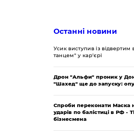
Останні новини
​Усик виступив із відвертим
танцем" у кар'єрі
​Дрон "Альфи" проник у До
"Шахед" ще до запуску: оп
​Спроби переконати Маска н
ударів по балістиці в РФ - 
бізнесмена