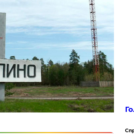
Го
​Сп