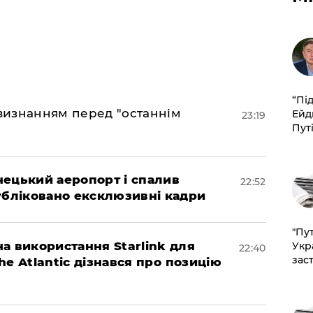
​“Пі
 визнанням перед "останнім
Ейд
23:19
Пут
нецький аеропорт і спалив
22:52
убліковано ексклюзивні кадри
"Пут
а використання Starlink для
Укр
22:40
зас
The Atlantic дізнався про позицію