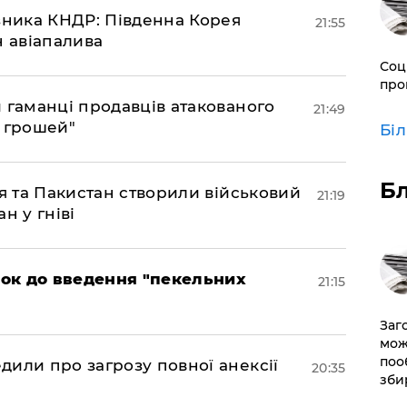
юзника КНДР: Південна Корея
21:55
н авіапалива
Соц
про
и гаманці продавців атакованого
21:49
є грошей"
Бі
Б
ія та Пакистан створили військовий
21:19
н у гніві
рок до введення "пекельних
21:15
Заг
мож
поо
дили про загрозу повної анексії
20:35
зби