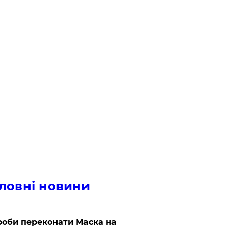
ловні новини
роби переконати Маска на