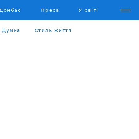
Донбас
Преса
У світі
Думка
Стиль життя