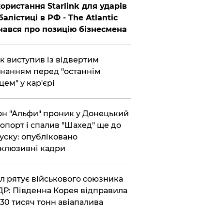
ористання Starlink для ударів
балістиці в РФ - The Atlantic
нався про позицію бізнесмена
ик виступив із відвертим
нанням перед "останнім
цем" у кар'єрі
он "Альфи" проник у Донецький
опорт і спалив "Шахед" ще до
уску: опубліковано
клюзивні кадри
ул рятує військового союзника
Р: Південна Корея відправила
30 тисяч тонн авіапалива