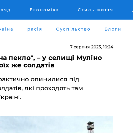
гляд
Економіка
Стиль життя
раїна
расія
Суспільство
Блоги
7 серпня 2023, 10:24
а пекло", – у селищі Муліно
оїх же солдатів
фактично опинилися під
лдатів, які проходять там
країні.