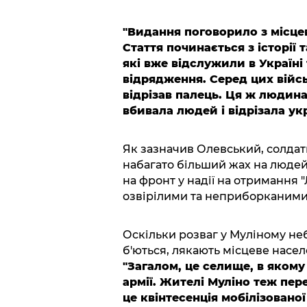
"Видання поговорило з місце
Стаття починається з історії 
які вже відслужили в Україні
відрядження. Серед цих війсь
відрізав палець. Ця ж людина
вбивала людей і відрізала укр
Як зазначив Олевський, солдати
набагато більший жах на людей, 
на фронт у надії на отримання "
озвірілими та неприборканими, 
Оскільки розваг у Муліному не
б'ються, лякають місцеве насел
"Загалом, це селище, в якому
армії. Жителі Муліно теж пер
це квінтесенція мобілізованої