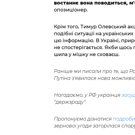
востаннє вона поводиться, м'
опозиціонер.
Крім того, Тимур Олевський акц
подібні ситуації на українських
цю інформацію. В Україні, прир
не спостерігається. Якби щось п
шила у мішку не сховаєш.
Раніше ми писали про те, що Ро
Путіна з'явилася нова можливіс
Нагадаємо, у РФ українця
засу
"держзраду".
Пропонуємо дізнатися
подроби
зернової угоди загорілася спор