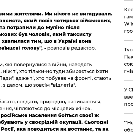
​Кр
вими жителями. Ми нічого не вигадували.
гам
таксиста, який повіз чотирьох військових,
Wil
 та потрапили до Муліно після
гро
кових був чоловік, який таксисту
 хвалилася тим, що в Україні вона
аїнцеві голову", -
розповів редактор.
​Ту
Пак
сою
, які повернулися з війни, наводять
гні
ніж ті, хто тільки-но туди збирається їхати
Лади", адже ті, хто побував на фронті, стають
з дахом, що зовсім "відлетів".
​У 
вве
багато, солдати, природно, напиваються,
про
ення, чіпляються до місцевих жінок.
 російське населення боїться своєї ж
ебувають у своєрідній окупації. Сьогодні
​'"
 Росії, яка поводиться як востаннє, та як
обр