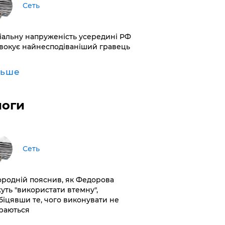
Сеть
іальну напруженість усередині РФ
вокує найнесподіваніший гравець
льше
логи
Сеть
ородній пояснив, як Федорова
уть "використати втемну",
біцявши те, чого виконувати не
раються