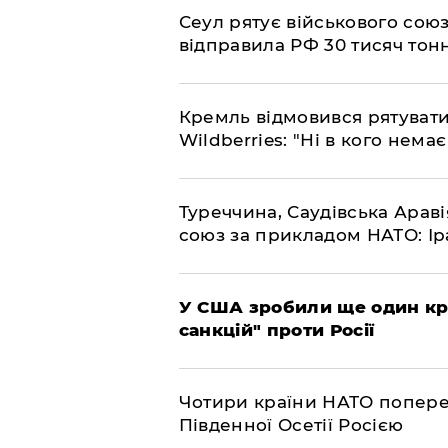
​Сеул рятує військового со
відправила РФ 30 тисяч тон
​Кремль відмовився рятуват
Wildberries: "Ні в кого нема
​Туреччина, Саудівська Арав
союз за прикладом НАТО: Іра
​У США зробили ще один к
санкцій" проти Росії
​Чотири країни НАТО попере
Південної Осетії Росією