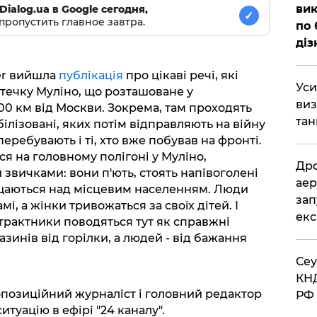
вик
Dialog.ua в Google сегодня,
✓
пропустить главное завтра.
по 
діз
er вийшла
публікація
про цікаві речі, які
​Ус
стечку Муліно, що розташоване у
виз
00 км від Москви. Зокрема, там проходять
тан
ілізовані, яких потім відправляють на війну
 перебувають і ті, хто вже побував на фронті.
ся на головному полігоні у Муліно,
​Др
звичками: вони п'ють, стоять напівоголені
аер
нущаються над місцевим населенням. Люди
зап
і, а жінки тривожаться за своїх дітей. І
екс
онтрактники поводяться тут як справжні
азинів від горілки, а людей - від бажання
​Се
КНД
позиційний журналіст і головний редактор
РФ 
итуацію в ефірі "24 каналу".