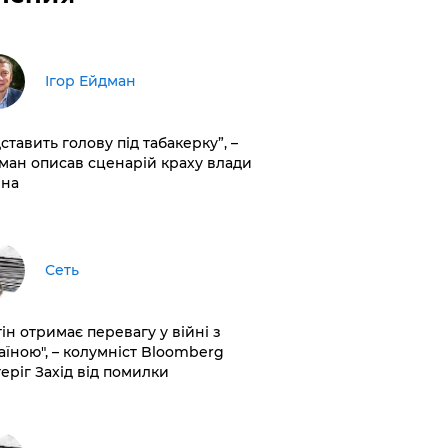
Ігор Ейдман
дставить голову під табакерку”, –
ман описав сценарій краху влади
іна
Сеть
ін отримає перевагу у війні з
аїною", – колумніст Bloomberg
теріг Захід від помилки