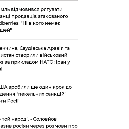
емль відмовився рятувати
анці продавців атакованого
dberries: "Ні в кого немає
шей"
реччина, Саудівська Аравія та
истан створили військовий
з за прикладом НАТО: Іран у
ві
США зробили ще один крок до
дення "пекельних санкцій"
ти Росії
Не той народ", - Соловйов
азив росіян через розмови про