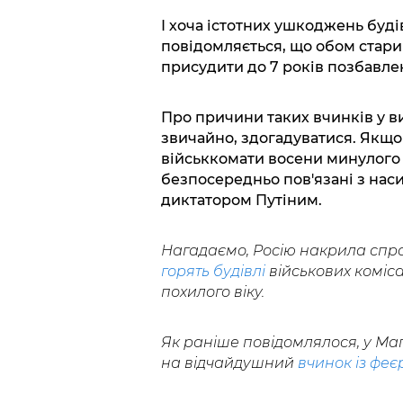
І хоча істотних ушкоджень буді
повідомляється, що обом стари
присудити до 7 років позбавлен
Про причини таких вчинків у в
звичайно, здогадуватися. Якщо
військкомати восени минулого ро
безпосередньо пов'язані з на
диктатором Путіним.
Нагадаємо, Росію накрила справ
горять будівлі
військових коміса
похилого віку.
Як раніше повідомлялося, у Ма
на відчайдушний
вчинок із фе