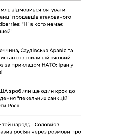
емль відмовився рятувати
анці продавців атакованого
dberries: "Ні в кого немає
шей"
реччина, Саудівська Аравія та
истан створили військовий
з за прикладом НАТО: Іран у
ві
США зробили ще один крок до
дення "пекельних санкцій"
ти Росії
Не той народ", - Соловйов
азив росіян через розмови про