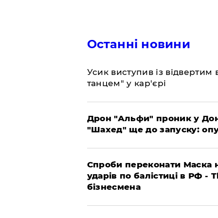
Останні новини
​Усик виступив із відвертим
танцем" у кар'єрі
​Дрон "Альфи" проник у До
"Шахед" ще до запуску: оп
​Спроби переконати Маска н
ударів по балістиці в РФ - 
бізнесмена