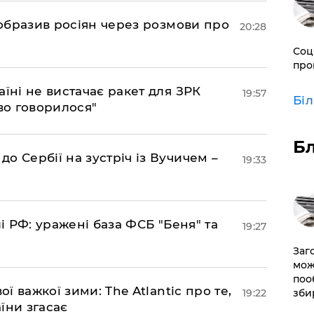
в образив росіян через розмови про
20:28
Соц
про
аїні не вистачає ракет для ЗРК
19:57
Бі
во говорилося"
Б
о Сербії на зустріч із Вучичем –
19:33
лі РФ: уражені база ФСБ "Беня" та
19:27
Заг
мож
поо
ої важкої зими: The Atlantic про те,
зби
19:22
їни згасає