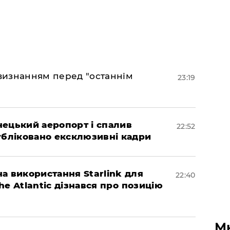
 визнанням перед "останнім
23:19
нецький аеропорт і спалив
22:52
убліковано ексклюзивні кадри
а використання Starlink для
22:40
The Atlantic дізнався про позицію
М