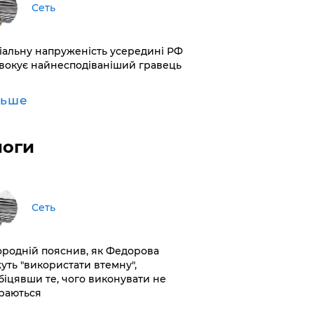
Сеть
іальну напруженість усередині РФ
вокує найнесподіваніший гравець
льше
логи
Сеть
ородній пояснив, як Федорова
уть "використати втемну",
біцявши те, чого виконувати не
раються