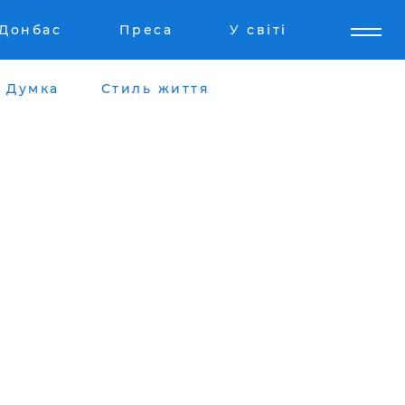
Донбас
Преса
У світі
Думка
Стиль життя