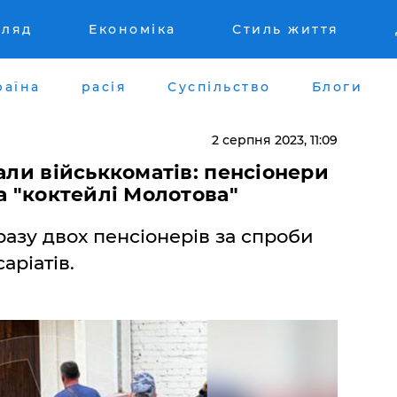
гляд
Економіка
Стиль життя
раїна
расія
Суспільство
Блоги
2 серпня 2023, 11:09
али військкоматів: пенсіонери
а "коктейлі Молотова"
разу двох пенсіонерів за спроби
аріатів.