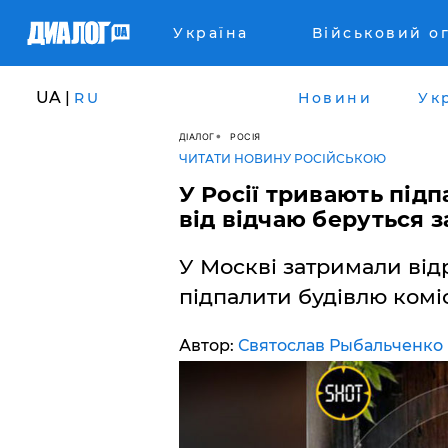
Україна
Військовий о
UA |
RU
Новини
Ук
ДІАЛОГ
РОСІЯ
ЧИТАТИ НОВИНУ РОСІЙСЬКОЮ
У Росії тривають підп
від відчаю беруться з
У Москві затримали від
підпалити будівлю коміс
Автор:
Святослав Рыбальченко