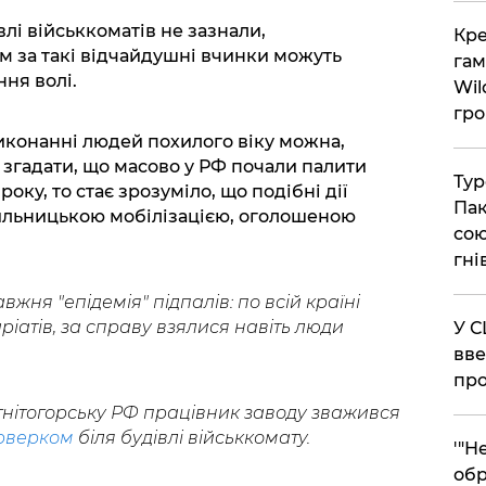
влі військкоматів не зазнали,
​Кр
м за такі відчайдушні вчинки можуть
гам
ня волі.
Wil
гро
иконанні людей похилого віку можна,
 згадати, що масово у РФ почали палити
​Ту
ку, то стає зрозуміло, що подібні дії
Пак
сильницькою мобілізацією, оголошеною
сою
гні
жня "епідемія" підпалів: по всій країні
ріатів, за справу взялися навіть люди
​У 
вве
про
гнітогорську РФ працівник заводу зважився
єрверком
біля будівлі військкомату.
​'"
обр