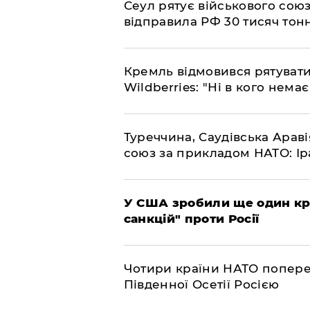
​Сеул рятує військового со
відправила РФ 30 тисяч тон
​Кремль відмовився рятуват
Wildberries: "Ні в кого нема
​Туреччина, Саудівська Арав
союз за прикладом НАТО: Іра
​У США зробили ще один к
санкцій" проти Росії
​Чотири країни НАТО попере
Південної Осетії Росією