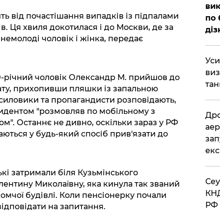
вик
ь від почастішання випадків із підпалами
по 
в. Ця хвиля докотилася і до Москви, де за
діз
немолоді чоловік і жінка, передає
​Ус
виз
0-річний чоловік Олександр М. прийшов до
тан
ату, прихопивши пляшки із запальною
силовики та пропагандисти розповідають,
идентом "розмовляв по мобільному з
​Др
м". Останнє не дивно, оскільки зараз у РФ
аер
аються у будь-який спосіб прив'язати до
зап
екс
ькі затримали біля Кузьмінського
​Се
лентину Миколаївну, яка кинула так званий
КНД
домчої будівлі. Коли пенсіонерку почали
РФ 
ідповідати на запитання.