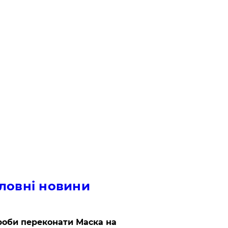
ловні новини
роби переконати Маска на