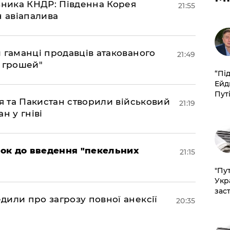
юзника КНДР: Південна Корея
21:55
н авіапалива
и гаманці продавців атакованого
21:49
є грошей"
​“Пі
Ейд
Пут
ія та Пакистан створили військовий
21:19
н у гніві
рок до введення "пекельних
21:15
"Пут
Укр
зас
дили про загрозу повної анексії
20:35