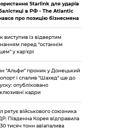
ористання Starlink для ударів
балістиці в РФ - The Atlantic
нався про позицію бізнесмена
ик виступив із відвертим
нанням перед "останнім
цем" у кар'єрі
он "Альфи" проник у Донецький
опорт і спалив "Шахед" ще до
уску: опубліковано
клюзивні кадри
ул рятує військового союзника
Р: Південна Корея відправила
30 тисяч тонн авіапалива