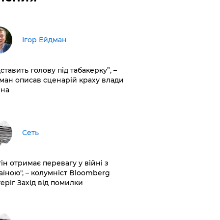
Ігор Ейдман
дставить голову під табакерку”, –
ман описав сценарій краху влади
іна
Сеть
ін отримає перевагу у війні з
аїною", – колумніст Bloomberg
теріг Захід від помилки