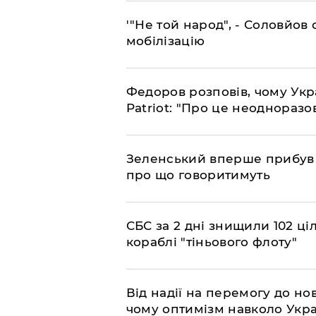
​'"Не той народ", - Соловйо
мобілізацію
​Федоров розповів, чому Укр
Patriot: "Про це неодноразо
​Зеленський вперше прибув д
про що говоритимуть
​СБС за 2 дні знищили 102 ці
кораблі "тіньового флоту"
​Від надії на перемогу до нов
чому оптимізм навколо Укра