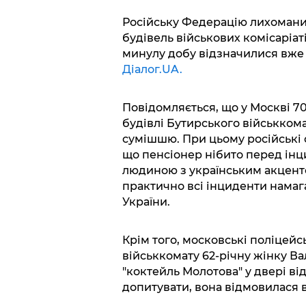
Російську Федерацію лихоманит
будівель військових комісаріаті
минулу добу відзначилися вже 
Діалог.UA.
Повідомляється, що у Москві 7
будівлі Бутирського військком
сумішшю. При цьому російські 
що пенсіонер нібито перед інц
людиною з українським акценто
практично всі інциденти намаг
України.
Крім того, московські поліцейс
військкомату 62-річну жінку Ва
"коктейль Молотова" у двері ві
допитувати, вона відмовилася в