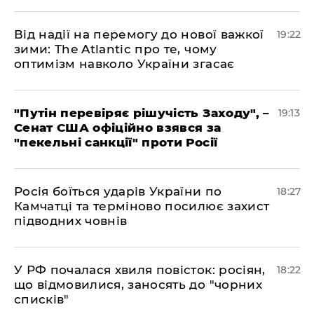
​Від надії на перемогу до нової важкої
19:22
зими: The Atlantic про те, чому
оптимізм навколо України згасає
​"Путін перевіряє рішучість Заходу", –
19:13
Сенат США офіційно взявся за
"пекельні санкції" проти Росії
​Росія боїться ударів України по
18:27
Камчатці та терміново посилює захист
підводних човнів
​У РФ почалася хвиля повісток: росіян,
18:22
що відмовилися, заносять до "чорних
списків"