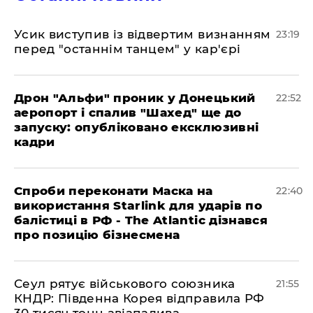
​Усик виступив із відвертим визнанням
23:19
перед "останнім танцем" у кар'єрі
​Дрон "Альфи" проник у Донецький
22:52
аеропорт і спалив "Шахед" ще до
запуску: опубліковано ексклюзивні
кадри
​Спроби переконати Маска на
22:40
використання Starlink для ударів по
балістиці в РФ - The Atlantic дізнався
про позицію бізнесмена
​Сеул рятує військового союзника
21:55
КНДР: Південна Корея відправила РФ