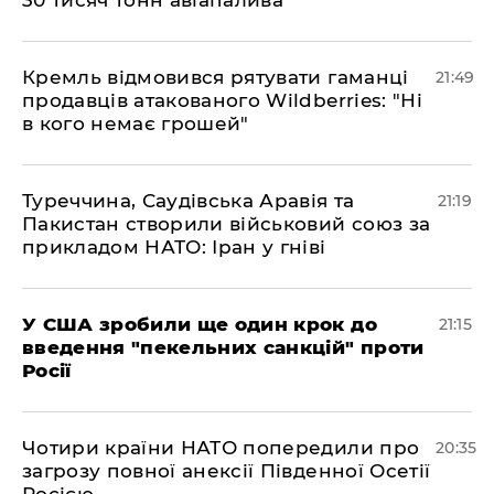
30 тисяч тонн авіапалива
​Кремль відмовився рятувати гаманці
21:49
продавців атакованого Wildberries: "Ні
в кого немає грошей"
​Туреччина, Саудівська Аравія та
21:19
Пакистан створили військовий союз за
прикладом НАТО: Іран у гніві
​У США зробили ще один крок до
21:15
введення "пекельних санкцій" проти
Росії
​Чотири країни НАТО попередили про
20:35
загрозу повної анексії Південної Осетії