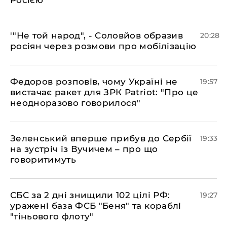
Росією
​'"Не той народ", - Соловйов образив
20:28
росіян через розмови про мобілізацію
​Федоров розповів, чому Україні не
19:57
вистачає ракет для ЗРК Patriot: "Про це
неодноразово говорилося"
​Зеленський вперше прибув до Сербії
19:33
на зустріч із Вучичем – про що
говоритимуть
​СБС за 2 дні знищили 102 цілі РФ:
19:27
уражені база ФСБ "Беня" та кораблі
"тіньового флоту"