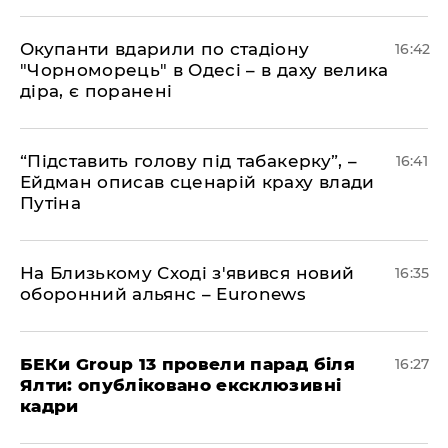
​Окупанти вдарили по стадіону
16:42
"Чорноморець" в Одесі – в даху велика
діра, є поранені
​“Підставить голову під табакерку”, –
16:41
Ейдман описав сценарій краху влади
Путіна
На Близькому Сході з'явився новий
16:35
оборонний альянс – Euronews
БЕКи Group 13 провели парад біля
16:27
Ялти: опубліковано ексклюзивні
кадри