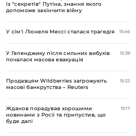
із "секретів" Путіна, знання якого
допоможе закінчити війну
У сім'ї Ліонеля Мессі сталася трагедія
15:46
У Геленджику після сильних вибухів
15:39
почалася масова евакуація
Продавцям Wildberries загрожують
15:22
масові банкрутства – Reuters
Жданов порадував хорошими
15:17
новинами з Росії та припустив, що
буде далі