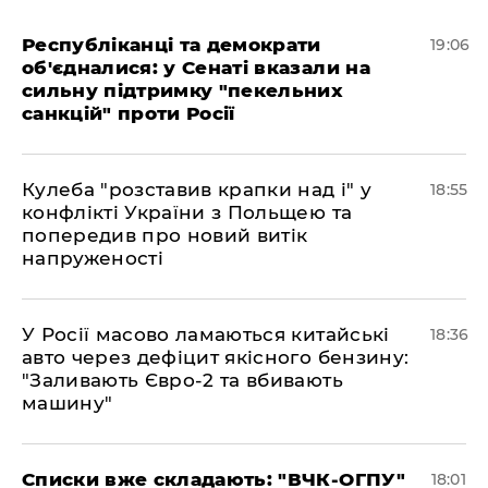
Республіканці та демократи
19:06
об'єдналися: у Сенаті вказали на
сильну підтримку "пекельних
санкцій" проти Росії
Кулеба "розставив крапки над і" у
18:55
конфлікті України з Польщею та
попередив про новий витік
напруженості
У Росії масово ламаються китайські
18:36
авто через дефіцит якісного бензину:
"Заливають Євро-2 та вбивають
машину"
Списки вже складають: "ВЧК-ОГПУ"
18:01