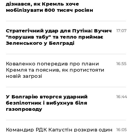
дізнався, як Кремль хоче
мобілізувати 800 тисяч росіян
Стратегічний удар для Путіна: Вучич
17:07
"порушив табу" та тепло приймає
Зеленського у Белграді
Коваленко попередив про плани
16:55
Кремля та пояснив, як протистояти
новій загрозі
У Болгарію вторгся ударний
16:44
безпілотник і вибухнув біля
газопроводу
Командир РДК Капустін розкрив один
16:05