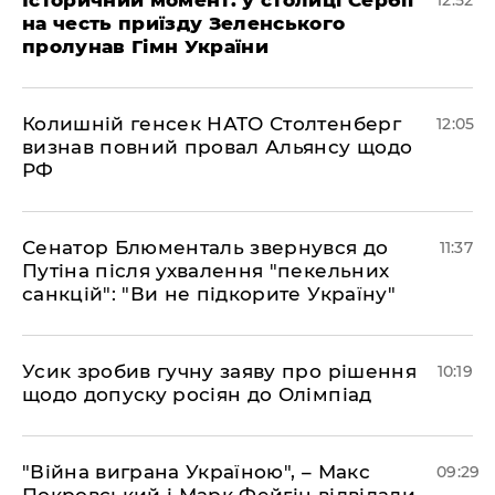
на честь приїзду Зеленського
пролунав Гімн України
Колишній генсек НАТО Столтенберг
12:05
визнав повний провал Альянсу щодо
РФ
Сенатор Блюменталь звернувся до
11:37
Путіна після ухвалення "пекельних
санкцій": "Ви не підкорите Україну"
Усик зробив гучну заяву про рішення
10:19
щодо допуску росіян до Олімпіад
"Війна виграна Україною", – Макс
09:29
Покровський і Марк Фейгін відвідали