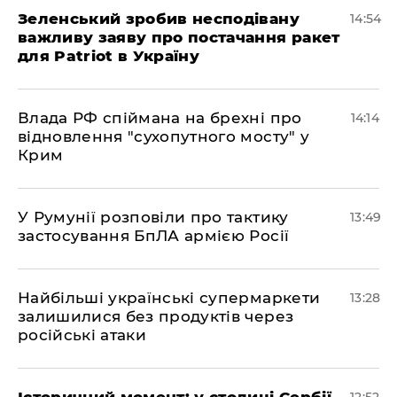
Зеленський зробив несподівану
14:54
важливу заяву про постачання ракет
для Patriot в Україну
Влада РФ спіймана на брехні про
14:14
відновлення "сухопутного мосту" у
Крим
У Румунії розповіли про тактику
13:49
застосування БпЛА армією Росії
Найбільші українські супермаркети
13:28
залишилися без продуктів через
російські атаки
Історичний момент: у столиці Сербії
12:52