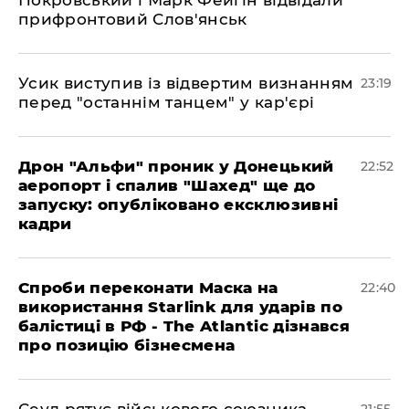
прифронтовий Слов'янськ
​Усик виступив із відвертим визнанням
23:19
перед "останнім танцем" у кар'єрі
​Дрон "Альфи" проник у Донецький
22:52
аеропорт і спалив "Шахед" ще до
запуску: опубліковано ексклюзивні
кадри
​Спроби переконати Маска на
22:40
використання Starlink для ударів по
балістиці в РФ - The Atlantic дізнався
про позицію бізнесмена
​Сеул рятує військового союзника
21:55