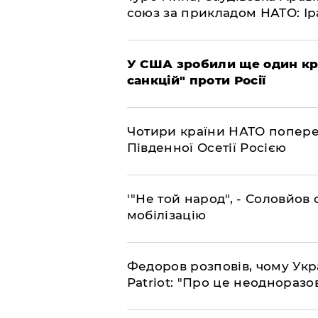
союз за прикладом НАТО: Іра
​У США зробили ще один к
санкцій" проти Росії
​Чотири країни НАТО попере
Південної Осетії Росією
​'"Не той народ", - Соловйо
мобілізацію
​Федоров розповів, чому Укр
Patriot: "Про це неодноразо