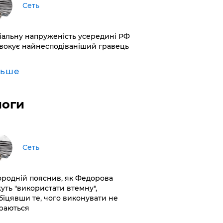
Сеть
іальну напруженість усередині РФ
вокує найнесподіваніший гравець
льше
логи
Сеть
ородній пояснив, як Федорова
уть "використати втемну",
біцявши те, чого виконувати не
раються