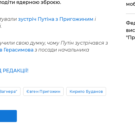
лодіти ядерною зброєю.
моб
нтували
зустріч Путіна з Пригожиним
і
​Фе
.
вис
"Пр
учили свою думку, чому Путін зустрічався з
в Герасимова
з посади начальника
РЕДАКЦІЇ!
Вагнера"
Євген Пригожин
Кирило Буданов