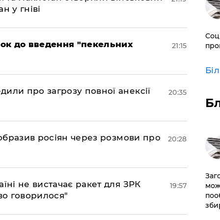
н у гніві
Соц
рок до введення "пекельних
21:15
про
Бі
дили про загрозу повної анексії
20:35
Б
в образив росіян через розмови про
20:28
Заг
аїні не вистачає ракет для ЗРК
19:57
мож
во говорилося"
поо
зби