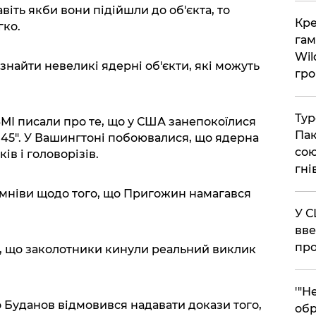
віть якби вони підійшли до об'єкта, то
​Кр
гко.
гам
Wil
 знайти невеликі ядерні об'єкти, які можуть
гро
​Ту
ЗМІ писали про те, що у США занепокоїлися
Пак
 45". У Вашингтоні побоювалися, що ядерна
сою
ів і головорізів.
гні
мніви щодо того, що Пригожин намагався
​У 
вве
про
е, що заколотники кинули реальний виклик
​'"
Буданов відмовився надавати докази того,
обр