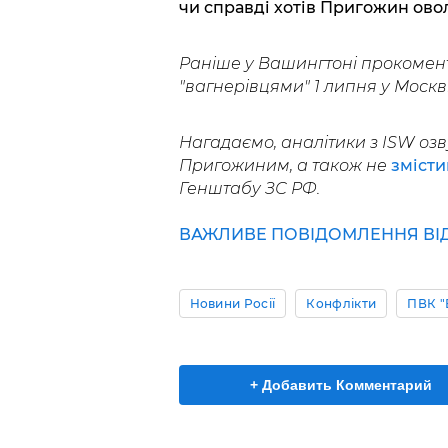
чи справді хотів Пригожин ово
Раніше у Вашингтоні прокоме
"вагнерівцями" 1 липня у Москві
Нагадаємо, аналітики з ISW озв
Пригожиним, а також не
змісти
Генштабу ЗС РФ.
ВАЖЛИВЕ ПОВІДОМЛЕННЯ ВІД 
Новини Росії
Конфлікти
ПВК "
+ Добавить Комментарий