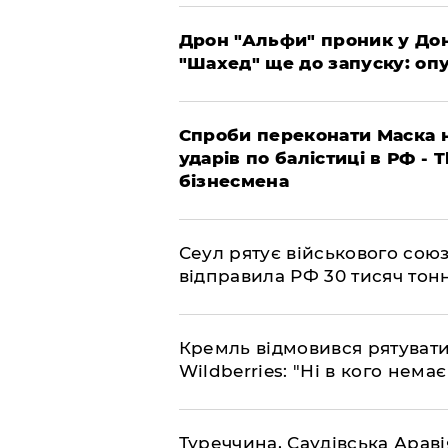
​Дрон "Альфи" проник у До
"Шахед" ще до запуску: оп
​Спроби переконати Маска н
ударів по балістиці в РФ - 
бізнесмена
​Сеул рятує військового со
відправила РФ 30 тисяч тон
​Кремль відмовився рятуват
Wildberries: "Ні в кого нема
​Туреччина, Саудівська Арав