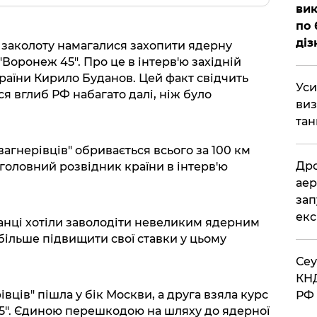
вик
по 
діз
с заколоту намагалися захопити ядерну
"Воронеж 45". Про це в інтерв'ю західній
країни Кирило Буданов. Цей факт свідчить
​Ус
я вглиб РФ набагато далі, ніж було
виз
тан
 "вагнерівців" обривається всього за 100 км
​Др
 головний розвідник країни в інтерв'ю
аер
зап
екс
анці хотіли заволодіти невеликим ядерним
більше підвищити свої ставки у цьому
​Се
КНД
вців" пішла у бік Москви, а друга взяла курс
РФ 
45". Єдиною перешкодою на шляху до ядерної