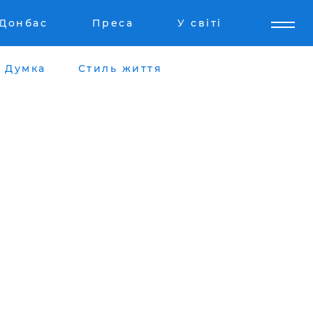
Донбас
Преса
У світі
Думка
Стиль життя