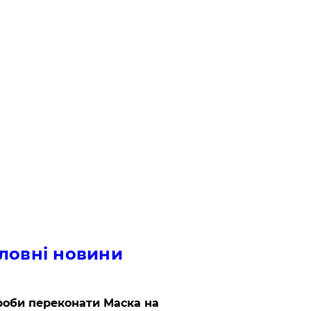
ловні новини
роби переконати Маска на