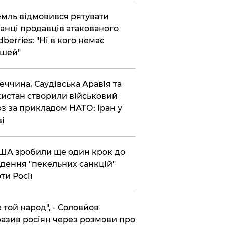
емль відмовився рятувати
анці продавців атакованого
dberries: "Ні в кого немає
шей"
реччина, Саудівська Аравія та
истан створили військовий
з за прикладом НАТО: Іран у
ві
США зробили ще один крок до
дення "пекельних санкцій"
ти Росії
Не той народ", - Соловйов
азив росіян через розмови про