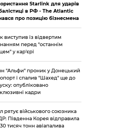
ористання Starlink для ударів
балістиці в РФ - The Atlantic
нався про позицію бізнесмена
ик виступив із відвертим
нанням перед "останнім
цем" у кар'єрі
он "Альфи" проник у Донецький
опорт і спалив "Шахед" ще до
уску: опубліковано
клюзивні кадри
ул рятує військового союзника
Р: Південна Корея відправила
30 тисяч тонн авіапалива