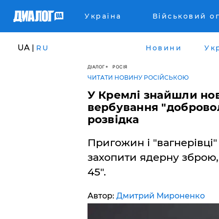
Україна
Військовий о
UA |
RU
Новини
Ук
ДІАЛОГ
РОСІЯ
ЧИТАТИ НОВИНУ РОСІЙСЬКОЮ
У Кремлі знайшли но
вербування "доброволь
розвідка
Пригожин і "вагнерівці"
захопити ядерну зброю,
45".
Автор:
Дмитрий Мироненко