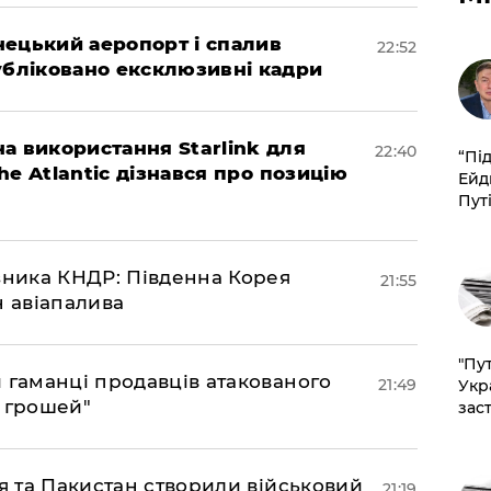
нецький аеропорт і спалив
22:52
убліковано ексклюзивні кадри
а використання Starlink для
22:40
​“Пі
The Atlantic дізнався про позицію
Ейд
Пут
юзника КНДР: Південна Корея
21:55
н авіапалива
"Пут
и гаманці продавців атакованого
21:49
Укр
є грошей"
зас
ія та Пакистан створили військовий
21:19