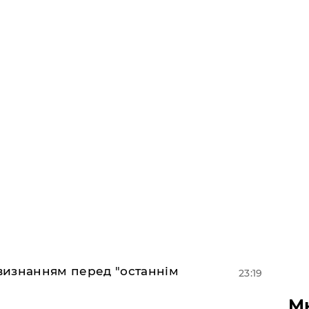
 визнанням перед "останнім
23:19
М