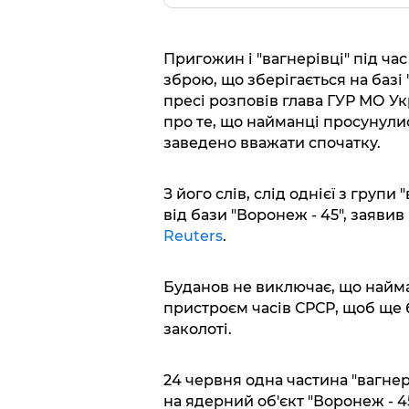
Пригожин і "вагнерівці" під ча
зброю, що зберігається на базі 
пресі розповів глава ГУР МО У
про те, що найманці просунулис
заведено вважати спочатку.
З його слів, слід однієї з групи
від бази "Воронеж - 45", заявив
Reuters
.
Буданов не виключає, що найм
пристроєм часів СРСР, щоб ще 
заколоті.
24 червня одна частина "вагнері
на ядерний об'єкт "Воронеж - 