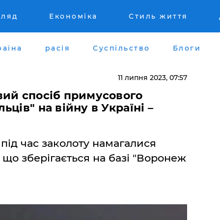
гляд
Економіка
Стиль життя
раїна
расія
Суспільство
Блоги
11 липня 2023, 07:57
вий спосіб примусового
ців" на війну в Україні –
 під час заколоту намагалися
 що зберігається на базі "Воронеж