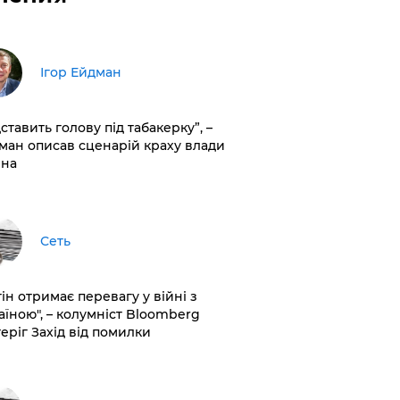
Ігор Ейдман
дставить голову під табакерку”, –
ман описав сценарій краху влади
іна
Сеть
ін отримає перевагу у війні з
аїною", – колумніст Bloomberg
теріг Захід від помилки