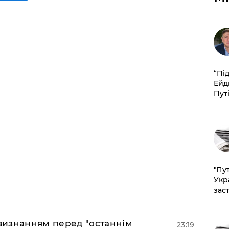
​“Пі
Ейд
Пут
"Пут
Укр
зас
 визнанням перед "останнім
23:19