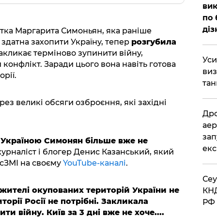
вик
по 
діз
тка Маргарита Симоньян, яка раніше
і здатна захопити Україну, тепер
розгубила
закликає терміново зупинити війну,
​Ус
конфлікт. Заради цього вона навіть готова
виз
рії.
тан
ез великі обсяги озброєння, які західні
​Др
аер
зап
д Україною Симонян більше вже не
екс
журналіст і блогер Денис Казанський, який
сЗМІ на своєму
YouTube-каналі
.
​Се
жителі окупованих територій України не
КНД
иторії Росії не потрібні. Закликала
РФ 
и війну. Київ за 3 дні вже не хоче....