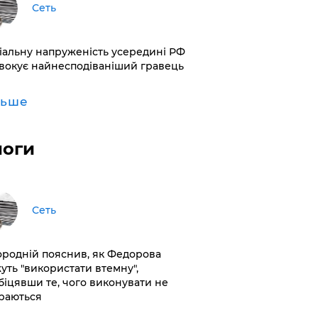
Сеть
іальну напруженість усередині РФ
вокує найнесподіваніший гравець
льше
логи
Сеть
ородній пояснив, як Федорова
уть "використати втемну",
біцявши те, чого виконувати не
раються