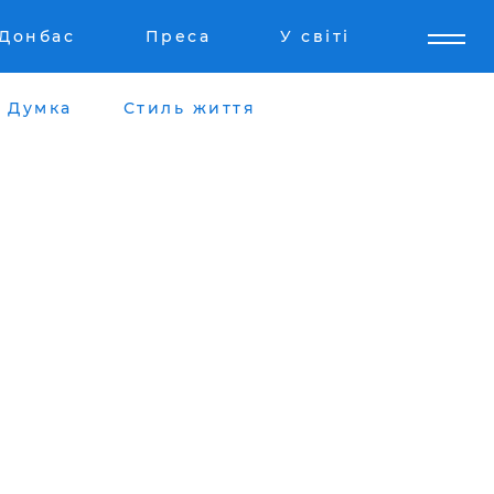
Донбас
Преса
У світі
Думка
Стиль життя