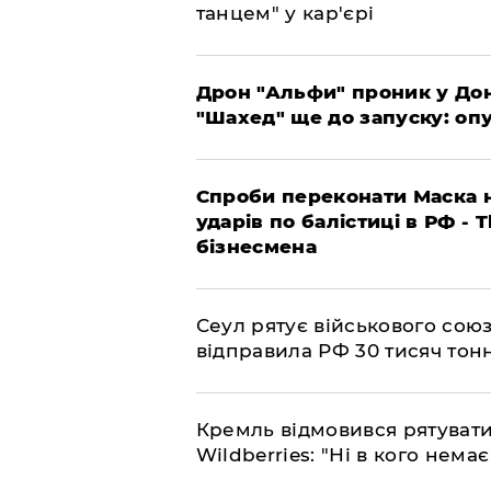
танцем" у кар'єрі
​Дрон "Альфи" проник у До
"Шахед" ще до запуску: оп
​Спроби переконати Маска н
ударів по балістиці в РФ - 
бізнесмена
​Сеул рятує військового со
відправила РФ 30 тисяч тон
​Кремль відмовився рятуват
Wildberries: "Ні в кого нема