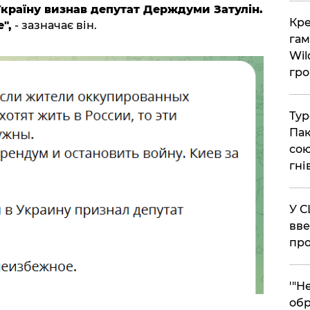
Україну визнав депутат Держдуми Затулін.
​Кр
",
- зазначає він.
гам
Wil
гро
​Ту
Пак
сою
гні
​У 
вве
про
​'"
обр