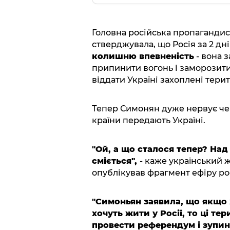
Головна російська пропагандис
стверджувала, що Росія за 2 дн
колишню впевненість
- вона 
припинити вогонь і заморозити 
віддати Україні захоплені терито
Тепер Симонян дуже нервує чер
країни передають Україні.
"Ой, а що сталося тепер? На
сміється",
- каже український 
опублікував фрагмент ефіру ро
"Симоньян заявила, що якщо 
хочуть жити у Росії, то ці тер
провести референдум і зупинит