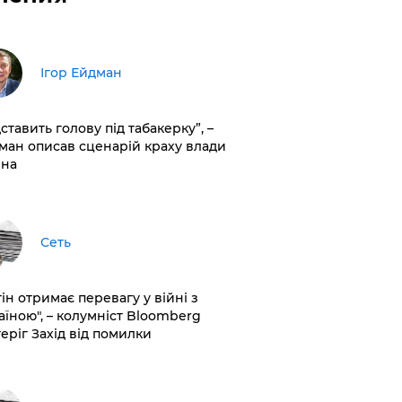
Ігор Ейдман
дставить голову під табакерку”, –
ман описав сценарій краху влади
іна
Сеть
ін отримає перевагу у війні з
аїною", – колумніст Bloomberg
теріг Захід від помилки