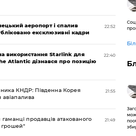
Соц
нецький аеропорт і спалив
22:52
про
убліковано ексклюзивні кадри
Бі
а використання Starlink для
22:40
The Atlantic дізнався про позицію
Б
юзника КНДР: Південна Корея
21:55
н авіапалива
Заг
мож
и гаманці продавців атакованого
21:49
поо
є грошей"
зби