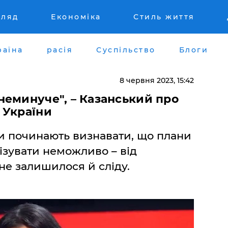
гляд
Економіка
Стиль життя
раїна
расія
Суспільство
Блоги
8 червня 2023, 15:42
неминуче", – Казанський про
 України
и починають визнавати, що плани
ізувати неможливо – від
не залишилося й сліду.