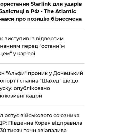
ористання Starlink для ударів
балістиці в РФ - The Atlantic
нався про позицію бізнесмена
ик виступив із відвертим
нанням перед "останнім
цем" у кар'єрі
он "Альфи" проник у Донецький
опорт і спалив "Шахед" ще до
уску: опубліковано
клюзивні кадри
ул рятує військового союзника
Р: Південна Корея відправила
30 тисяч тонн авіапалива