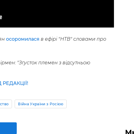
ьян
осоромилася
в ефірі "НТВ" словами про
ірмен: "Згусток племен з відсутньою
РЕДАКЦІЇ!
ьство
Війна України з Росією
М