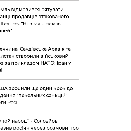
емль відмовився рятувати
анці продавців атакованого
dberries: "Ні в кого немає
шей"
реччина, Саудівська Аравія та
истан створили військовий
з за прикладом НАТО: Іран у
ві
США зробили ще один крок до
дення "пекельних санкцій"
ти Росії
Не той народ", - Соловйов
азив росіян через розмови про