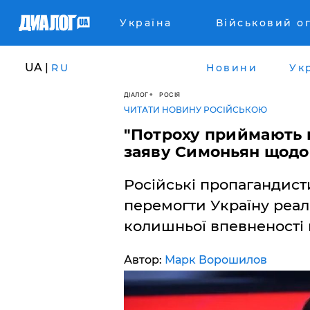
Україна
Військовий о
UA |
RU
Новини
Ук
ДІАЛОГ
РОСІЯ
ЧИТАТИ НОВИНУ РОСІЙСЬКОЮ
"Потроху приймають 
заяву Симоньян щодо
Російські пропагандист
перемогти Україну реал
колишньої впевненості 
Автор:
Марк Ворошилов