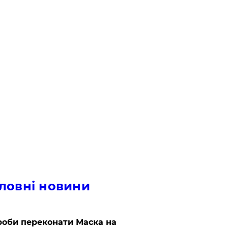
ловні новини
роби переконати Маска на