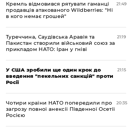
​Кремль відмовився рятувати гаманці
21:49
продавців атакованого Wildberries: "Ні
в кого немає грошей"
​Туреччина, Саудівська Аравія та
21:19
Пакистан створили військовий союз за
прикладом НАТО: Іран у гніві
​У США зробили ще один крок до
21:15
введення "пекельних санкцій" проти
Росії
​Чотири країни НАТО попередили про
20:35
загрозу повної анексії Південної Осетії
Росією