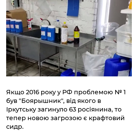
Якщо 2016 року у РФ проблемою № 1
був "Боярышник", від якого в
Іркутську загинуло 63 росіянина, то
тепер новою загрозою є крафтовий
сидр.