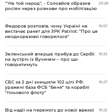
​'"Не той народ", - Соловйов образив
20:28
росіян через розмови про мобілізацію
​Федоров розповів, чому Україні не
19:57
вистачає ракет для ЗРК Patriot: "Про це
неодноразово говорилося"
​Зеленський вперше прибув до Сербії
19:33
на зустріч із Вучичем – про що
говоритимуть
​СБС за 2 дні знищили 102 цілі РФ:
19:27
уражені база ФСБ "Беня" та кораблі
"тіньового флоту"
​Від надії на перемогу до нової важкої
19:22