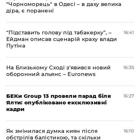
"Чорноморець" в Одесі – в даху велика
діра, є поранені
​“Підставить голову під табакерку”, –
16:41
Ейдман описав сценарій краху влади
Путіна
На Близькому Сході з'явився новий
16:35
оборонний альянс – Euronews
БЕКи Group 13 провели парад біля
16:27
Ялти: опубліковано ексклюзивні
кадри
Як змінилася думка киян після
16:10
обстрілів балістикою, та скільки