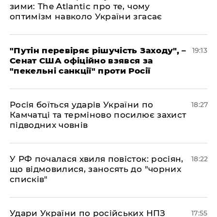
зими: The Atlantic про те, чому
оптимізм навколо України згасає
​"Путін перевіряє рішучість Заходу", –
19:13
Сенат США офіційно взявся за
"пекельні санкції" проти Росії
​Росія боїться ударів України по
18:27
Камчатці та терміново посилює захист
підводних човнів
​У РФ почалася хвиля повісток: росіян,
18:22
що відмовилися, заносять до "чорних
списків"
​Удари України по російських НПЗ
17:55