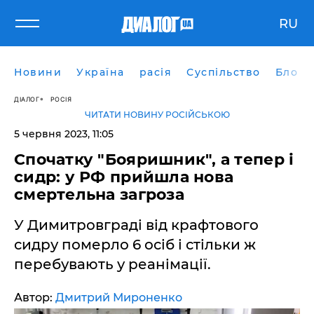
RU
Новини
Україна
расія
Суспільство
Блоги
ДІАЛОГ
РОСІЯ
ЧИТАТИ НОВИНУ РОСІЙСЬКОЮ
5 червня 2023, 11:05
Спочатку "Бояришник", а тепер і
сидр: у РФ прийшла нова
смертельна загроза
У Димитровграді від крафтового
сидру померло 6 осіб і стільки ж
перебувають у реанімації.
Автор:
Дмитрий Мироненко