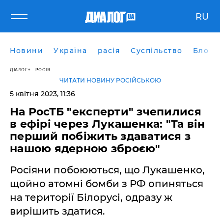
RU
Новини
Україна
расія
Суспільство
Блоги
ДІАЛОГ
РОСІЯ
ЧИТАТИ НОВИНУ РОСІЙСЬКОЮ
5 квітня 2023, 11:36
На РосТБ "експерти" зчепилися
в ефірі через Лукашенка: "Та він
перший побіжить здаватися з
нашою ядерною зброєю"
Росіяни побоюються, що Лукашенко,
щойно атомні бомби з РФ опиняться
на території Білорусі, одразу ж
вирішить здатися.