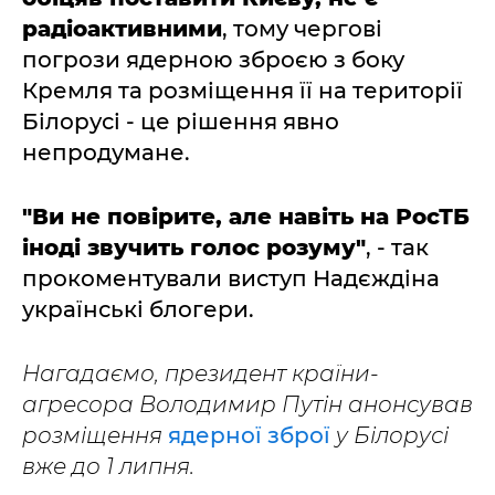
радіоактивними
, тому чергові
погрози ядерною зброєю з боку
Кремля та розміщення її на території
Білорусі - це рішення явно
непродумане.
"Ви не повірите, але навіть на РосТБ
іноді звучить голос розуму"
, - так
прокоментували виступ Надєждіна
українські блогери.
Нагадаємо, президент країни-
агресора Володимир Путін анонсував
розміщення
ядерної зброї
у Білорусі
вже до 1 липня.