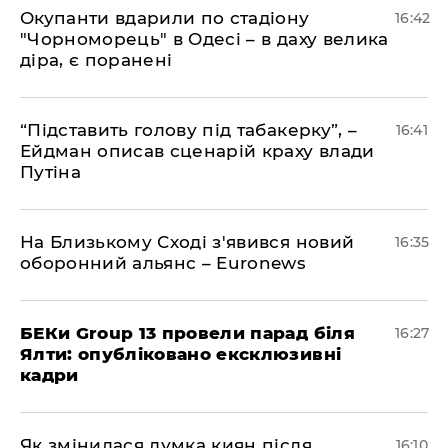
​Окупанти вдарили по стадіону
16:42
"Чорноморець" в Одесі – в даху велика
діра, є поранені
​“Підставить голову під табакерку”, –
16:41
Ейдман описав сценарій краху влади
Путіна
На Близькому Сході з'явився новий
16:35
оборонний альянс – Euronews
БЕКи Group 13 провели парад біля
16:27
Ялти: опубліковано ексклюзивні
кадри
Як змінилася думка киян після
16:10