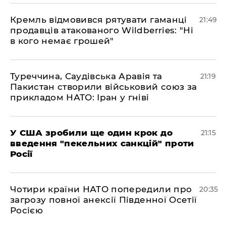
​Кремль відмовився рятувати гаманці
21:49
продавців атакованого Wildberries: "Ні
в кого немає грошей"
​Туреччина, Саудівська Аравія та
21:19
Пакистан створили військовий союз за
прикладом НАТО: Іран у гніві
​У США зробили ще один крок до
21:15
введення "пекельних санкцій" проти
Росії
​Чотири країни НАТО попередили про
20:35
загрозу повної анексії Південної Осетії
Росією