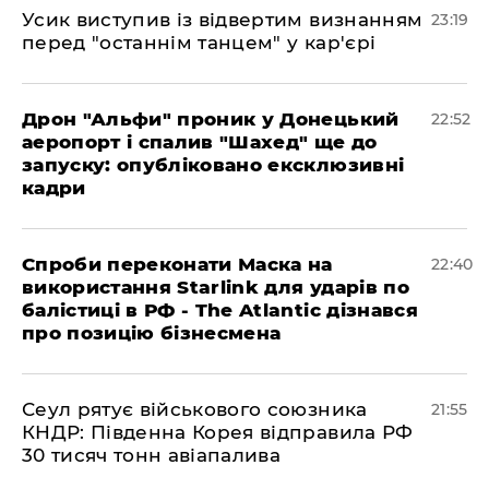
​Усик виступив із відвертим визнанням
23:19
перед "останнім танцем" у кар'єрі
​Дрон "Альфи" проник у Донецький
22:52
аеропорт і спалив "Шахед" ще до
запуску: опубліковано ексклюзивні
кадри
​Спроби переконати Маска на
22:40
використання Starlink для ударів по
балістиці в РФ - The Atlantic дізнався
про позицію бізнесмена
​Сеул рятує військового союзника
21:55
КНДР: Південна Корея відправила РФ
30 тисяч тонн авіапалива