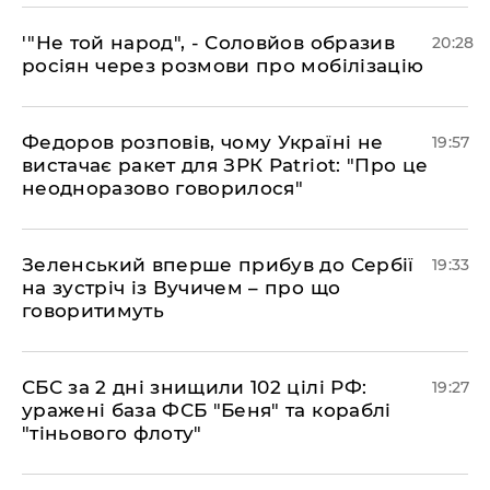
​'"Не той народ", - Соловйов образив
20:28
росіян через розмови про мобілізацію
​Федоров розповів, чому Україні не
19:57
вистачає ракет для ЗРК Patriot: "Про це
неодноразово говорилося"
​Зеленський вперше прибув до Сербії
19:33
на зустріч із Вучичем – про що
говоритимуть
​СБС за 2 дні знищили 102 цілі РФ:
19:27
уражені база ФСБ "Беня" та кораблі
"тіньового флоту"