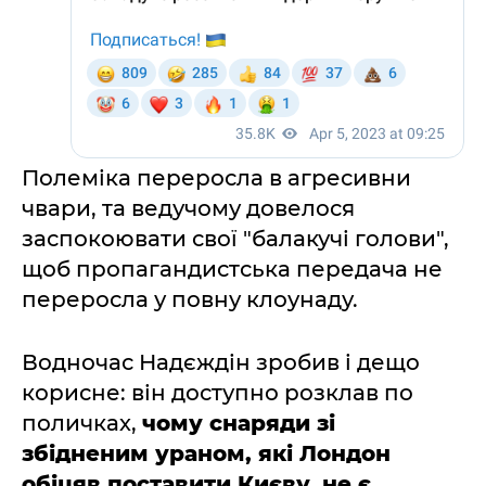
Полеміка переросла в агресивни
чвари, та ведучому довелося
заспокоювати свої "балакучі голови",
щоб пропагандистська передача не
переросла у повну клоунаду.
Водночас Надєждін зробив і дещо
корисне: він доступно розклав по
поличках,
чому снаряди зі
збідненим ураном, які Лондон
обіцяв поставити Києву, не є