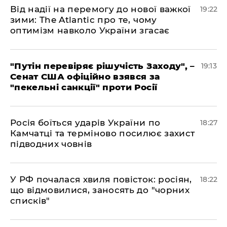
​Від надії на перемогу до нової важкої
19:22
зими: The Atlantic про те, чому
оптимізм навколо України згасає
​"Путін перевіряє рішучість Заходу", –
19:13
Сенат США офіційно взявся за
"пекельні санкції" проти Росії
​Росія боїться ударів України по
18:27
Камчатці та терміново посилює захист
підводних човнів
​У РФ почалася хвиля повісток: росіян,
18:22
що відмовилися, заносять до "чорних
списків"