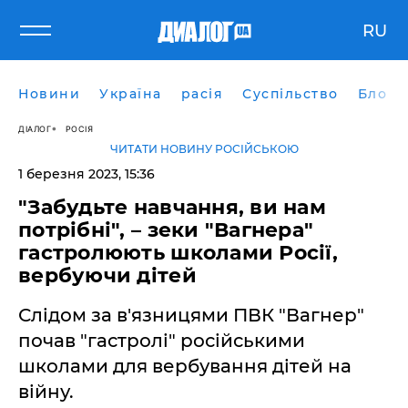
RU
Новини
Україна
расія
Суспільство
Блоги
ДІАЛОГ
РОСІЯ
ЧИТАТИ НОВИНУ РОСІЙСЬКОЮ
1 березня 2023, 15:36
"Забудьте навчання, ви нам
потрібні", – зеки "Вагнера"
гастролюють школами Росії,
вербуючи дітей
Слідом за в'язницями ПВК "Вагнер"
почав "гастролі" російськими
школами для вербування дітей на
війну.