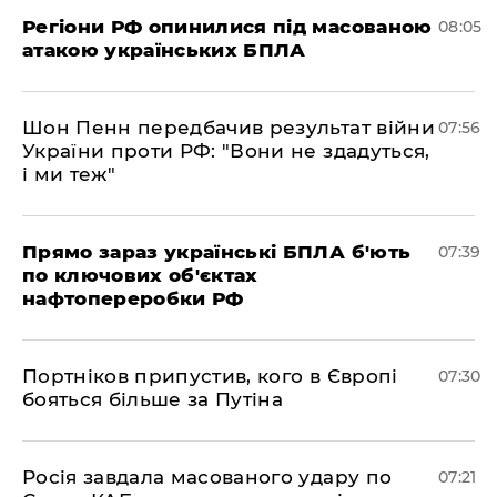
Регіони РФ опинилися під масованою
08:05
атакою українських БПЛА
Шон Пенн передбачив результат війни
07:56
України проти РФ: "Вони не здадуться,
і ми теж"
Прямо зараз українські БПЛА б'ють
07:39
по ключових об'єктах
нафтопереробки РФ
Портніков припустив, кого в Європі
07:30
бояться більше за Путіна
Росія завдала масованого удару по
07:21