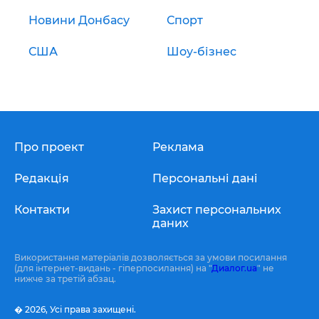
Новини Донбасу
Спорт
США
Шоу-бізнес
Про проект
Реклама
Редакція
Персональні дані
Контакти
Захист персональних
даних
Використання матеріалів дозволяється за умови посилання
(для інтернет-видань - гіперпосилання) на "
Диалог.ua
" не
нижче за третій абзац.
� 2026,
Усі права захищені.