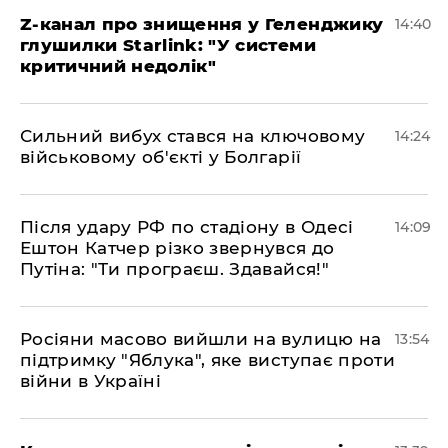
Z-канал про знищення у Геленджику
14:40
глушилки Starlink: "У системи
критичний недолік"
Сильний вибух стався на ключовому
14:24
військовому об'єкті у Болгарії
Після удару РФ по стадіону в Одесі
14:09
Ештон Катчер різко звернувся до
Путіна: "Ти програєш. Здавайся!"
Росіяни масово вийшли на вулицю на
13:54
підтримку "Яблука", яке виступає проти
війни в Україні