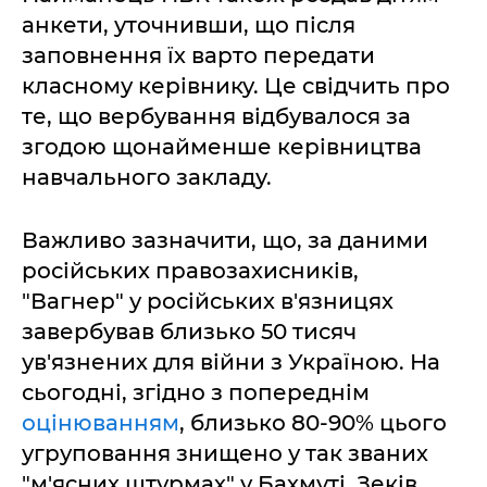
анкети, уточнивши, що після
заповнення їх варто передати
класному керівнику. Це свідчить про
те, що вербування відбувалося за
згодою щонайменше керівництва
навчального закладу.
Важливо зазначити, що, за даними
російських правозахисників,
"Вагнер" у російських в'язницях
завербував близько 50 тисяч
ув'язнених для війни з Україною. На
сьогодні, згідно з попереднім
оцінюванням
, близько 80-90% цього
угруповання знищено у так званих
"м'ясних штурмах" у Бахмуті. Зеків