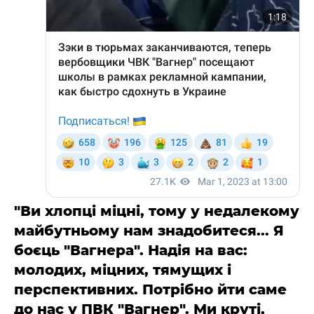
"Ви хлопці міцні, тому у недалекому
майбутньому нам знадобитеся... Я
боєць "Вагнера". Надія на вас:
молодих, міцних, тямущих і
перспективних. Потрібно йти саме
до нас у ПВК "Вагнер". Ми круті,