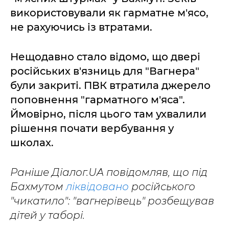
використовували як гарматне м'ясо,
не рахуючись із втратами.
Нещодавно стало відомо, що двері
російських в'язниць для "Вагнера"
були закриті. ПВК втратила джерело
поповнення "гарматного м'яса".
Ймовірно, після цього там ухвалили
рішення почати вербування у
школах.
Раніше Діалог.UA повідомляв, що під
Бахмутом
ліквідовано
російського
"чикатило": "вагнерівець" розбещував
дітей у таборі.