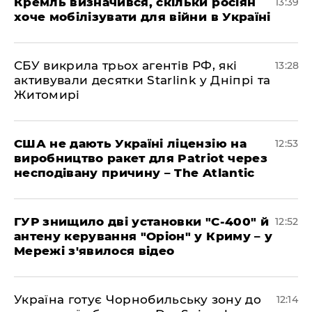
Кремль визначився, скільки росіян
13:39
хоче мобілізувати для війни в Україні
СБУ викрила трьох агентів РФ, які
13:28
активували десятки Starlink у Дніпрі та
Житомирі
США не дають Україні ліцензію на
12:53
виробництво ракет для Patriot через
несподівану причину – The Atlantic
ГУР знищило дві установки "С-400" й
12:52
антену керування "Оріон" у Криму – у
Мережі з'явилося відео
Україна готує Чорнобильську зону до
12:14