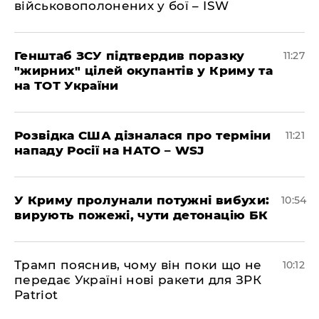
військовополонених у бої – ISW
Генштаб ЗСУ підтвердив поразку
11:27
"жирних" цілей окупантів у Криму та
на ТОТ України
Розвідка США дізналася про терміни
11:21
нападу Росії на НАТО – WSJ
У Криму пролунали потужні вибухи:
10:54
вирують пожежі, чути детонацію БК
Трамп пояснив, чому він поки що не
10:12
передає Україні нові ракети для ЗРК
Patriot