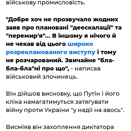
військову промисловість.
"Добре хоч не прозвучало жодних
заяв про плановані "деескалації" та
"перемир'я"... В іншому я нічого й
не чекав від цього
широко
розрекламованого виступу
і тому
не розчарований. Звичайне "бла-
бла-бла"ні про що",
- написав
військовий злочинець.
Він дійшов висновку, що Путін і його
кліка намагатимуться затягувати
війну проти України "у надії на авось".
Висміяв він захоплення диктатора