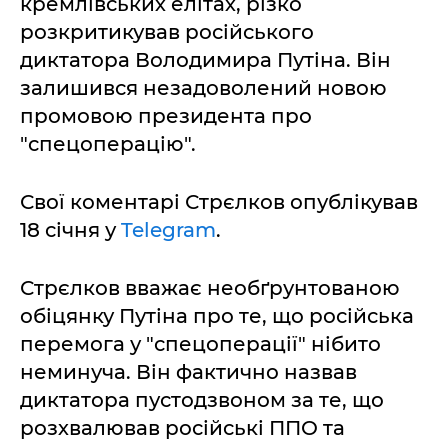
кремлівських елітах, різко
розкритикував російського
диктатора Володимира Путіна. Він
залишився незадоволений новою
промовою президента про
"спецоперацію".
Свої коментарі Стрєлков опублікував
18 січня у
Telegram
.
Стрєлков вважає необґрунтованою
обіцянку Путіна про те, що російська
перемога у "спецоперації" нібито
неминуча. Він фактично назвав
диктатора пустодзвоном за те, що
розхвалював російські ППО та