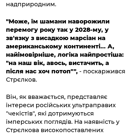
надприродним.
"Може, їм шамани наворожили
перемогу року так у 2028-му, у
зв'язку з висадкою марсіан на
американському континенті... А,
найімовірніше, логіка найпростіша:
"на наш вік, авось, вистачить, а
після нас хоч потоп"",
- поскаржився
Стрєлков.
Він, як вважається, представляє
інтереси російських ультраправих
"чекістів", які дотримуються
імперських поглядів. На наявність у
Стрєлкова високопоставлених