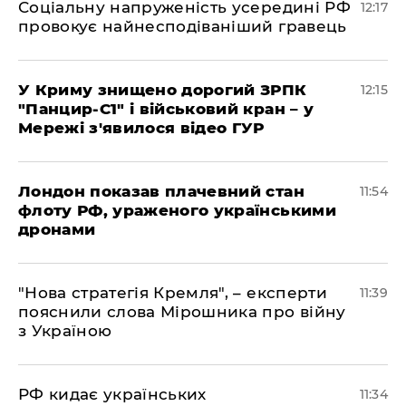
Соціальну напруженість усередині РФ
12:17
провокує найнесподіваніший гравець
У Криму знищено дорогий ЗРПК
12:15
"Панцир-С1" і військовий кран – у
Мережі з'явилося відео ГУР
Лондон показав плачевний стан
11:54
флоту РФ, ураженого українськими
дронами
"Нова стратегія Кремля", – експерти
11:39
пояснили слова Мірошника про війну
з Україною
РФ кидає українських
11:34