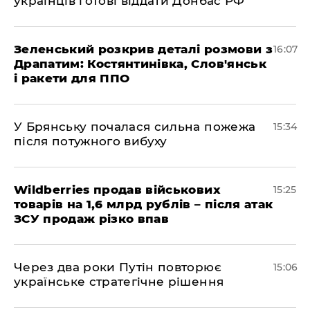
українців готові віддати Донбас РФ
Зеленський розкрив деталі розмови з
16:07
Драпатим: Костянтинівка, Слов'янськ
і ракети для ППО
У Брянську почалася сильна пожежа
15:34
після потужного вибуху
Wildberries продав військових
15:25
товарів на 1,6 млрд рублів – після атак
ЗСУ продаж різко впав
Через два роки Путін повторює
15:06
українське стратегічне рішення