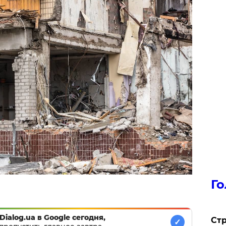
Го
Dialog.ua в Google сегодня,
Стр
✓