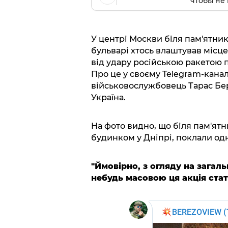
чтобы не 
У центрі Москви біля пам'ятник
бульварі хтось влаштував місц
від удару російською ракетою п
Про це у своєму Telegram-канал
військовослужбовець Тарас Бе
Україна.
На фото видно, що біля пам'ят
будинком у Дніпрі, поклали одну
"Ймовірно, з огляду на загаль
небудь масовою ця акція стат