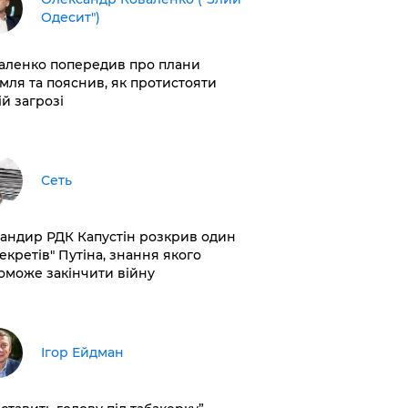
Одесит")
аленко попередив про плани
мля та пояснив, як протистояти
ій загрозі
Сеть
андир РДК Капустін розкрив один
секретів" Путіна, знання якого
оможе закінчити війну
Ігор Ейдман