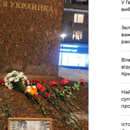
У Г
виб
Зел
важ
рак
Вла
від
Кр
Най
суп
про
Іст