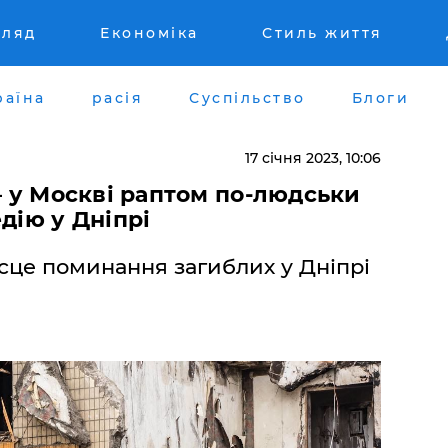
гляд
Економіка
Стиль життя
раїна
расія
Суспільство
Блоги
17 січня 2023, 10:06
 – у Москві раптом по-людськи
дію у Дніпрі
сце поминання загиблих у Дніпрі