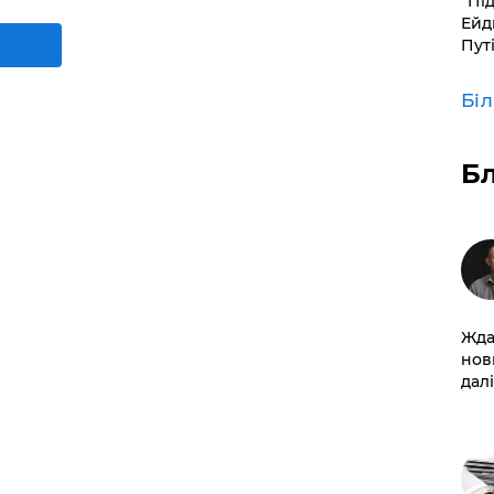
​“Пі
Ейд
Пут
Бі
Б
Жда
нов
далі