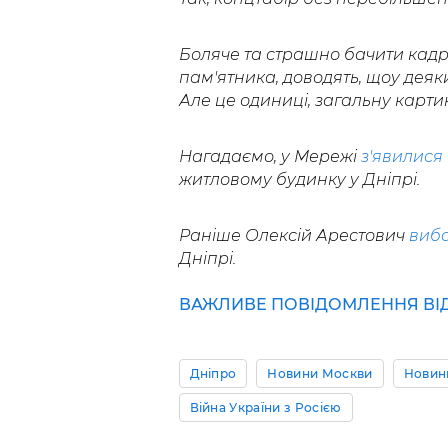
Боляче та страшно бачити кадри 
пам'ятника, доводять, щоу деяк
Але це одиниці, загальну картин
Нагадаємо, у Мережі
з'явилися
житловому будинку у Дніпрі.
Раніше Олексій Арестович
виба
Дніпрі.
ВАЖЛИВЕ ПОВІДОМЛЕННЯ ВІД 
Дніпро
Новини Москви
Новини
Війна України з Росією