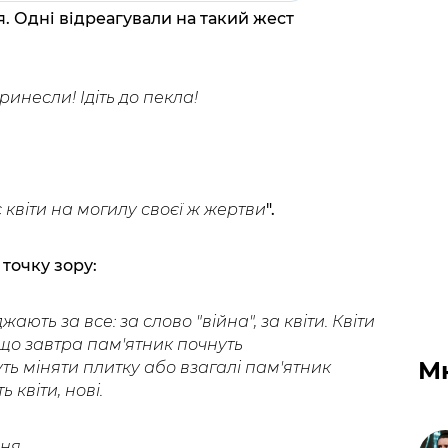
. Одні відреагували на такий жест
ринесли! Ідіть до пекла!
с квіти на могилу своєї ж жертви
".
 точку зору:
жають за все: за слово "війна", за квіти. Квіти
що завтра пам'ятник почнуть
М
ь міняти плитку або взагалі пам'ятник
 квіти, нові.
ня.