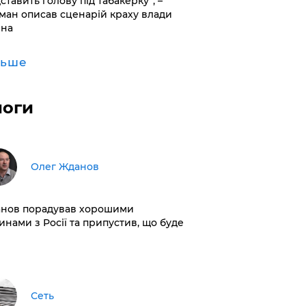
дставить голову під табакерку”, –
ман описав сценарій краху влади
іна
льше
логи
Олег Жданов
нов порадував хорошими
инами з Росії та припустив, що буде
Сеть