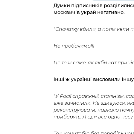
Думки підписників розділилися
москвичів украй негативно:
"Спочатку вбили, а потім квіти п
Не пробачимо!!!
Це те ж саме, як якби кат прині
Інші ж українці висловили іншу
"У Росії справжній сталінізм, сад
вже зачистили. Не здивуюся, як
реконструювати, навколо почнут
приберуть. Люди все одно несуть
Так, концтабір без перебільшен