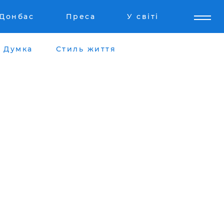
Донбас
Преса
У світі
Думка
Стиль життя