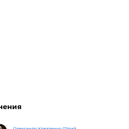
нения
Олександр Коваленко ("Злий