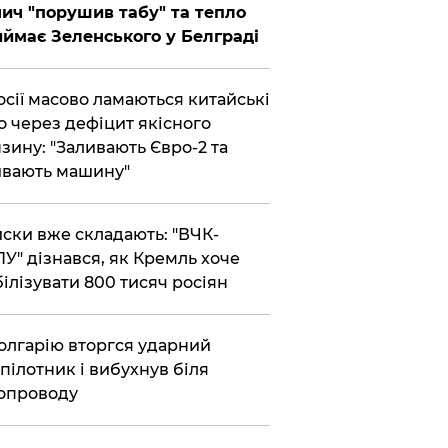
ич "порушив табу" та тепло
ймає Зеленського у Белграді
осії масово ламаються китайські
о через дефіцит якісного
зину: "Заливають Євро-2 та
вають машину"
ски вже складають: "ВЧК-
У" дізнався, як Кремль хоче
ілізувати 800 тисяч росіян
олгарію вторгся ударний
пілотник і вибухнув біля
опроводу