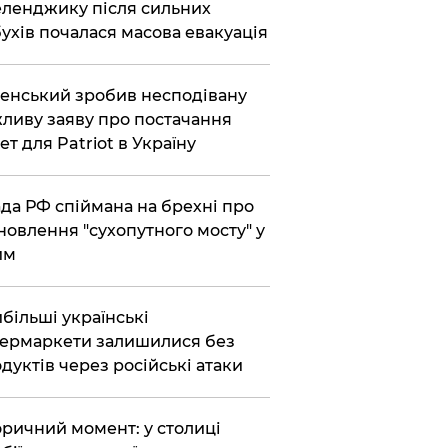
еленджику після сильних
ухів почалася масова евакуація
енський зробив несподівану
ливу заяву про постачання
ет для Patriot в Україну
да РФ спіймана на брехні про
новлення "сухопутного мосту" у
им
більші українські
ермаркети залишилися без
дуктів через російські атаки
оричний момент: у столиці