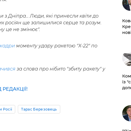
з Дніпра... Люди, які принесли квіти до
Ков
их росіян ще залишилися серце та розум.
Кре
у це не змінює".
нов
 кадри
моменту удару ракетою "Х-22" по
чився
за слова про нібито "збиту ракету" у
Ком
із "
доп
РЕДАКЦІЇ!
 Росії
Тарас Березовець