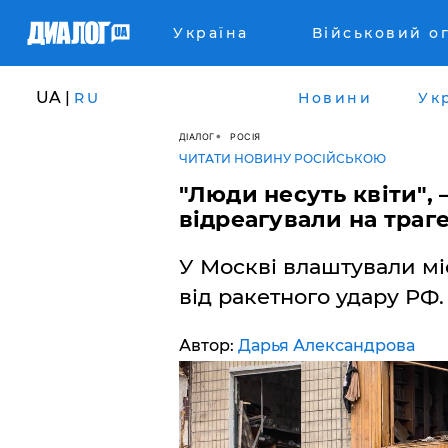
Україна
Військовий о
UA |
RU
Новини
Ук
ДІАЛОГ
РОСІЯ
ЧИТАТИ НОВИНУ РОСІЙСЬКОЮ
"Люди несуть квіти",
відреагували на траге
У Москві влаштували мі
від ракетного удару РФ.
Автор:
Дарья Александрова