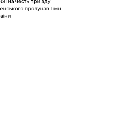
бії на честь приїзду
енського пролунав Гімн
аїни