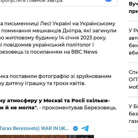
пропустить главное завтра.
Вуч
при
а письменниці Лесі Україні на Українському
У Р
е поминання мешканців Дніпра, які загинули
о житловому будинку 14 січня 2023 року.
авт
і повідомив український політолог і
бен
резовець із посиланням на BBC News
вби
Спи
ника поставили фотографію зі зруйнованим
ОГП
 дитячу іграшку та трохи квітів.
моб
ну атмосферу у Москві та Росії скільки-
У Б
и й не могла"
, - прокоментував Березовець.
без
газ