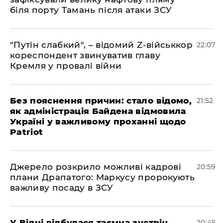
біля порту Тамань після атаки ЗСУ
"Путін слабкий", – відомий Z-військкор
22:07
кореспондент звинуватив главу
Кремля у провалі війни
​Без пояснення причин: стало відомо,
21:52
як адміністрація Байдена відмовила
Україні у важливому проханні щодо
Patriot
​Джерело розкрило можливі кадрові
20:59
плани Драпатого: Маркусу пророкують
важливу посаду в ЗСУ
​У Відні відбулася таємна зустріч
20:45