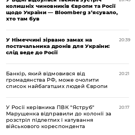
колишніх чиновників Європи та Росії
щодо України — Bloomberg з’ясувало,
хто там був
​У Німеччині зірвано замах на
20:39
постачальника дронів для України:
слід веде до Росії
​Банкір, який відмовився від
20:21
громадянства РФ, може очолити
список найбагатших людей Європи
​У Росії керівника ПВК "Яструб"
20:17
Марущенка відправили до колонії за
розстріл підлеглих і катування
військового кореспондента