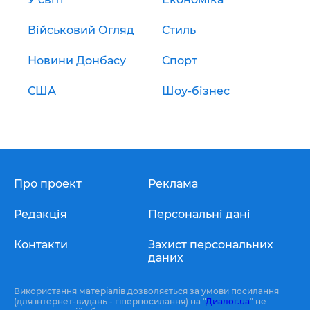
Військовий Огляд
Стиль
Новини Донбасу
Спорт
США
Шоу-бізнес
Про проект
Реклама
Редакція
Персональні дані
Контакти
Захист персональних
даних
Використання матеріалів дозволяється за умови посилання
(для інтернет-видань - гіперпосилання) на "
Диалог.ua
" не