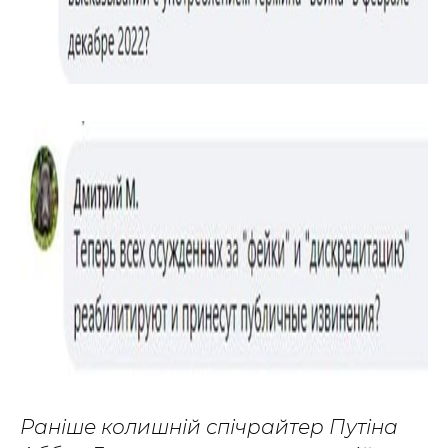
Раніше колишній спічрайтер Путіна