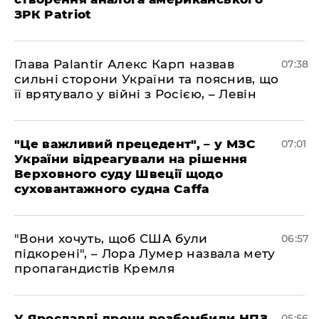
ЗРК Patriot
Глава Palantir Алекс Карп назвав
07:38
сильні сторони України та пояснив, що
її врятувало у війні з Росією, – Левін
"Це важливий прецедент", – у МЗС
07:01
України відреагували на рішення
Верховного суду Швеції щодо
суховантажного судна Caffa
"Вони хочуть, щоб США були
06:57
підкорені", – Лора Лумер назвала мету
пропагандистів Кремля
У Ярославлі дрони розбомбили НПЗ,
05:56