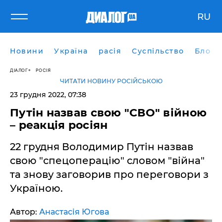
RU
Новини
Україна
расія
Суспільство
Блоги
ДІАЛОГ
РОСІЯ
ЧИТАТИ НОВИНУ РОСІЙСЬКОЮ
23 грудня 2022, 07:38
Путін назвав свою "СВО" війною
– реакція росіян
22 грудня Володимир Путін назвав
свою "спецоперацію" словом "війна"
та знову заговорив про переговори з
Україною.
Автор:
Анастасія Югова