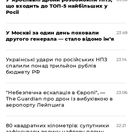
що входить до ТОП-5 найбільших у
Росії
​У Москві за один день поховали
23:49
другого генерала — стало відомо ім’я
​Українські удари по російських НПЗ
23:14
спалили понад трильйон рублів
бюджету РФ
​"Небезпечна ескалація в Європі", —
23:06
The Guardian про дрон із вибухівкою в
аеропорту Лейпцига
​80 квадратних кілометрів: супутники
22:21
зафіксували велику нафтову пляму