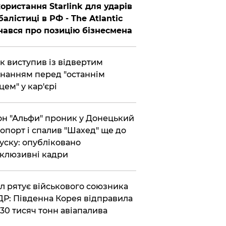
ористання Starlink для ударів
балістиці в РФ - The Atlantic
нався про позицію бізнесмена
ик виступив із відвертим
нанням перед "останнім
цем" у кар'єрі
он "Альфи" проник у Донецький
опорт і спалив "Шахед" ще до
уску: опубліковано
клюзивні кадри
ул рятує військового союзника
Р: Південна Корея відправила
30 тисяч тонн авіапалива