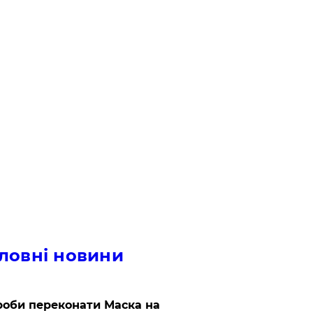
ловні новини
роби переконати Маска на