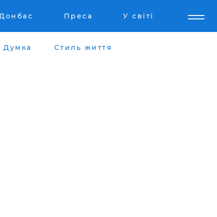
Донбас
Преса
У світі
Думка
Стиль життя