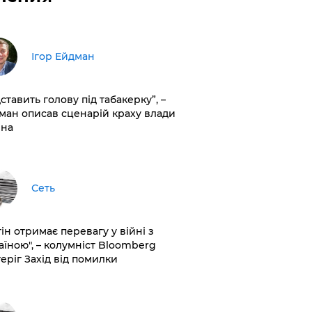
Ігор Ейдман
дставить голову під табакерку”, –
ман описав сценарій краху влади
іна
Сеть
ін отримає перевагу у війні з
аїною", – колумніст Bloomberg
теріг Захід від помилки