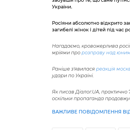
забувши про те, що саме путін
України.
Росіяни абсолютно відкрито за
загибелі жінок і дітей під час р
Нагадаємо, кровожерлива росі
мріями про
розправу над юним
Раніше з'явилася
реакція моск
удари по Україні.
Як писав Діалог.UA, практично 
оскільки пропаганда продовжує
ВАЖЛИВЕ ПОВІДОМЛЕННЯ ВІД Р