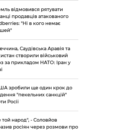
емль відмовився рятувати
анці продавців атакованого
dberries: "Ні в кого немає
шей"
реччина, Саудівська Аравія та
истан створили військовий
з за прикладом НАТО: Іран у
ві
США зробили ще один крок до
дення "пекельних санкцій"
ти Росії
Не той народ", - Соловйов
азив росіян через розмови про