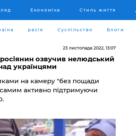
гляд
Економіка
Стиль життя
раїна
расія
Суспільство
Блоги
23 листопада 2022, 13:07
 – росіянин озвучив нелюдський
над українцями
иками на камеру "без пощади
м самим активно підтримуючи
Ф.