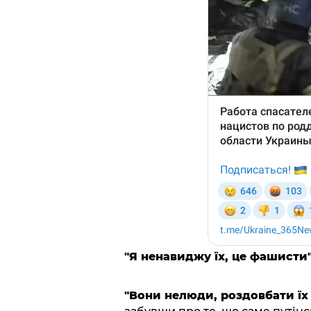
"Я ненавиджу їх, це фашисти"
"Вони нелюди, роздовбати їх 