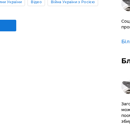
ини України
Відео
Війна України з Росією
Соц
про
Бі
Б
Заг
мож
поо
зби