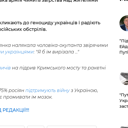
ська армія чинить звірства над жителями
кликають до геноциду українців і радіють
осійських обстрілів.
​“Пі
янка налякала чоловіка-окупанта звірячими
Ейд
и українцями
: "Я б їм вирізала ..."
Пут
вичів
на підрив Кримського мосту та ракетні
75% росіян
підтримують війну
з Україною,
"Пут
 промивати їм мозок.
Укр
зас
ЕДАКЦІЇ!!!