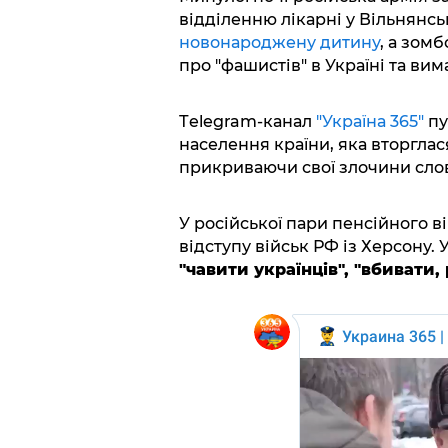
відділенню лікарні у Вільнянськ
новонароджену дитину
, а зом
про "фашистів" в Україні та вим
Тelegram-канал
"Україна 365"
пу
населення країни, яка вторглас
прикриваючи свої злочини слов
У російської пари пенсійного ві
відступу військ РФ із Херсону. 
"чавити українців", "вбивати, 