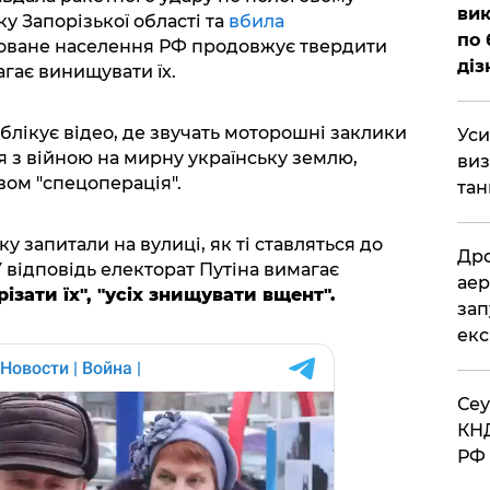
вик
у Запорізької області та
вбила
по 
боване населення РФ продовжує твердити
діз
агає винищувати їх.
блікує відео, де звучать моторошні заклики
​Ус
я з війною на мирну українську землю,
виз
ом "спецоперація".
тан
ку запитали на вулиці, як ті ставляться до
​Др
У відповідь електорат Путіна вимагає
аер
різати їх", "усіх знищувати вщент".
зап
екс
​Се
КНД
РФ 