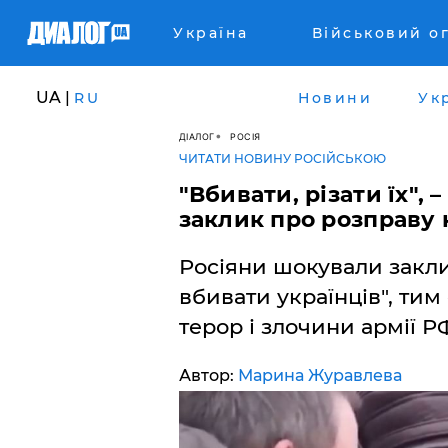
Україна
Військовий о
UA |
RU
Новини
Ук
ДІАЛОГ
РОСІЯ
ЧИТАТИ НОВИНУ РОСІЙСЬКОЮ
"Вбивати, різати їх",
заклик про розправу 
Росіяни шокували закл
вбивати українців", ти
терор і злочини армії Р
Автор:
Марина Журавлева