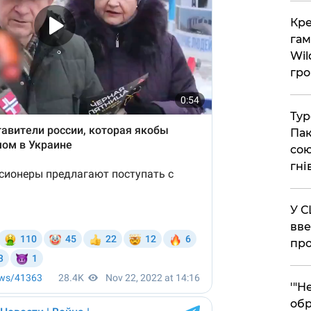
​Кр
гам
Wil
гро
​Ту
Пак
сою
гні
​У 
вве
про
​'"
обр