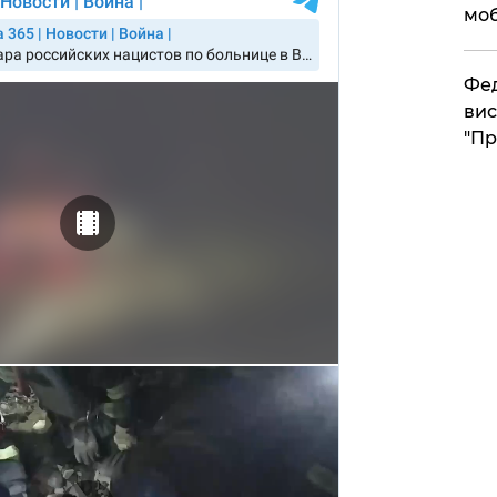
моб
​Фе
вис
"Пр