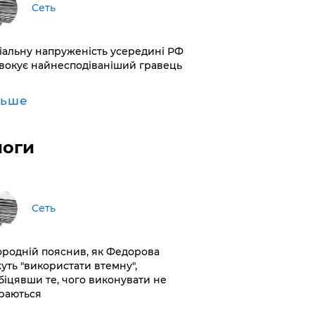
Сеть
іальну напруженість усередині РФ
вокує найнесподіваніший гравець
льше
логи
Сеть
ородній пояснив, як Федорова
уть "використати втемну",
біцявши те, чого виконувати не
раються