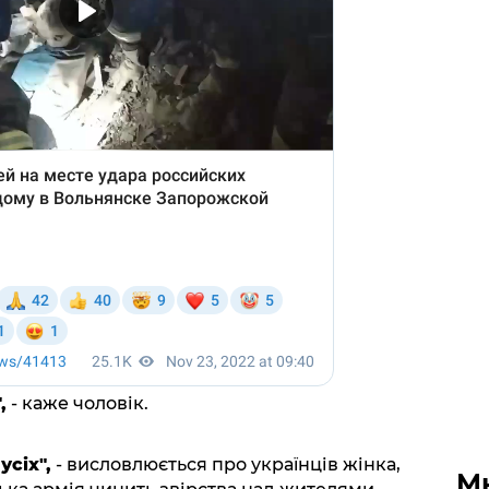
,
- каже чоловік.
усіх",
- висловлюється про українців жінка,
М