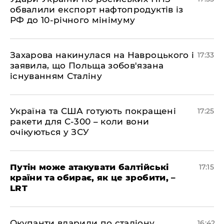
обвалили експорт нафтопродуктів із
РФ до 10-річного мінімуму
​Захарова накинулася на Навроцького і
17:33
заявила, що Польща зобов'язана
існуванням Сталіну
​Україна та США готують покращені
17:25
ракети для С-300 – коли вони
очікуються у ЗСУ
​Путін може атакувати балтійські
17:15
країни та обирає, як це зробити, –
LRT
​Окупанти вдарили по стадіону
16:42