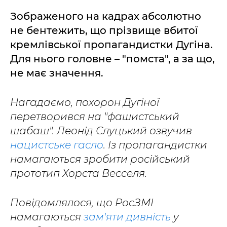
Зображеного на кадрах абсолютно
не бентежить, що прізвище вбитої
кремлівської пропагандистки Дугіна.
Для нього головне – "помста", а за що,
не має значення.
Нагадаємо, похорон Дугіної
перетворився на "фашистський
шабаш". Леонід Слуцький озвучив
нацистське гасло
. Із пропагандистки
намагаються зробити російський
прототип Хорста Весселя.
Повідомлялося, що РосЗМІ
намагаються
зам'яти дивність
у