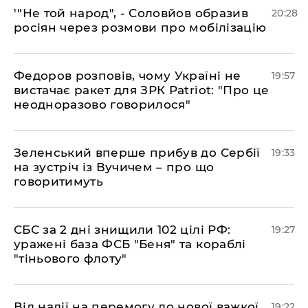
​'"Не той народ", - Соловйов образив
20:28
росіян через розмови про мобілізацію
​Федоров розповів, чому Україні не
19:57
вистачає ракет для ЗРК Patriot: "Про це
неодноразово говорилося"
​Зеленський вперше прибув до Сербії
19:33
на зустріч із Вучичем – про що
говоритимуть
​СБС за 2 дні знищили 102 цілі РФ:
19:27
уражені база ФСБ "Беня" та кораблі
"тіньового флоту"
​Від надії на перемогу до нової важкої
19:22