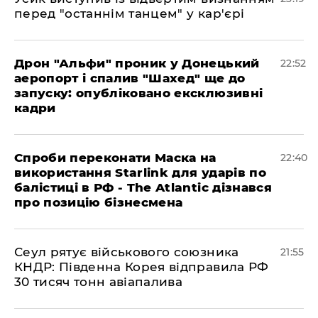
перед "останнім танцем" у кар'єрі
​Дрон "Альфи" проник у Донецький
22:52
аеропорт і спалив "Шахед" ще до
запуску: опубліковано ексклюзивні
кадри
​Спроби переконати Маска на
22:40
використання Starlink для ударів по
балістиці в РФ - The Atlantic дізнався
про позицію бізнесмена
​Сеул рятує військового союзника
21:55
КНДР: Південна Корея відправила РФ
30 тисяч тонн авіапалива