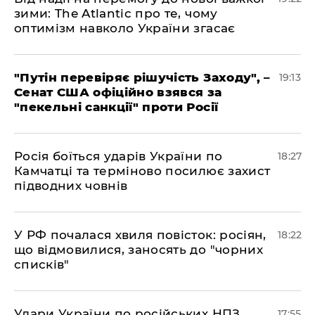
зими: The Atlantic про те, чому
оптимізм навколо України згасає
​"Путін перевіряє рішучість Заходу", –
19:13
Сенат США офіційно взявся за
"пекельні санкції" проти Росії
​Росія боїться ударів України по
18:27
Камчатці та терміново посилює захист
підводних човнів
​У РФ почалася хвиля повісток: росіян,
18:22
що відмовилися, заносять до "чорних
списків"
​Удари України по російських НПЗ
17:55