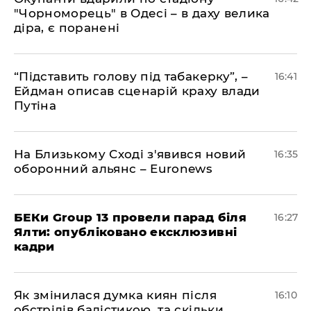
"Чорноморець" в Одесі – в даху велика
діра, є поранені
​“Підставить голову під табакерку”, –
16:41
Ейдман описав сценарій краху влади
Путіна
На Близькому Сході з'явився новий
16:35
оборонний альянс – Euronews
БЕКи Group 13 провели парад біля
16:27
Ялти: опубліковано ексклюзивні
кадри
Як змінилася думка киян після
16:10
обстрілів балістикою, та скільки