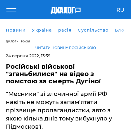
RU
Новини
Україна
расія
Суспільство
Блоги
ДІАЛОГ
РОСІЯ
ЧИТАТИ НОВИНУ РОСІЙСЬКОЮ
24 серпня 2022, 13:59
Російські військові
"зганьбилися" на відео з
помстою за смерть Дугіної
"Месники" зі злочинної армії РФ
навіть не можуть запам'ятати
прізвище пропагандистки, авто з
якою кілька днів тому вибухнуло у
Підмосков'ї.