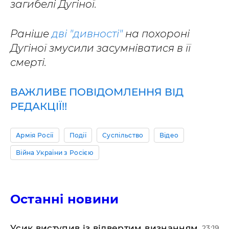
загибелі Дугіної.
Раніше
дві "дивності"
на похороні
Дугіної змусили засумніватися в її
смерті.
ВАЖЛИВЕ ПОВІДОМЛЕННЯ ВІД
РЕДАКЦІЇ!!
Армія Росії
Події
Суспільство
Відео
Війна України з Росією
Останні новини
​Усик виступив із відвертим визнанням
23:19