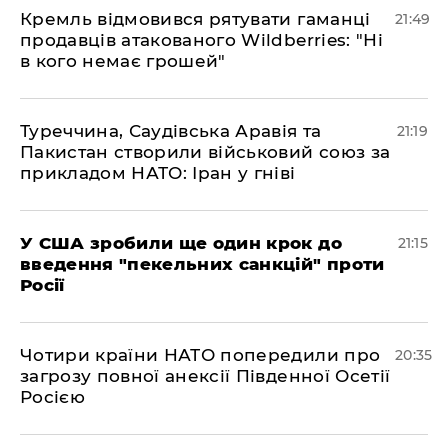
​Кремль відмовився рятувати гаманці
21:49
продавців атакованого Wildberries: "Ні
в кого немає грошей"
​Туреччина, Саудівська Аравія та
21:19
Пакистан створили військовий союз за
прикладом НАТО: Іран у гніві
​У США зробили ще один крок до
21:15
введення "пекельних санкцій" проти
Росії
​Чотири країни НАТО попередили про
20:35
загрозу повної анексії Південної Осетії
Росією