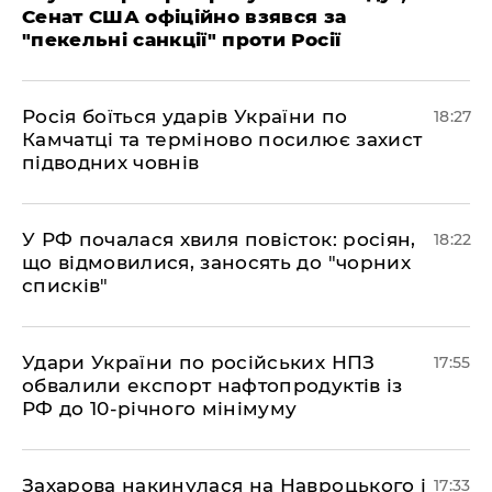
Сенат США офіційно взявся за
"пекельні санкції" проти Росії
​Росія боїться ударів України по
18:27
Камчатці та терміново посилює захист
підводних човнів
​У РФ почалася хвиля повісток: росіян,
18:22
що відмовилися, заносять до "чорних
списків"
​Удари України по російських НПЗ
17:55
обвалили експорт нафтопродуктів із
РФ до 10-річного мінімуму
​Захарова накинулася на Навроцького і
17:33