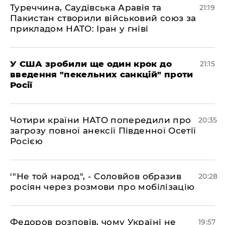
​Туреччина, Саудівська Аравія та
21:19
Пакистан створили військовий союз за
прикладом НАТО: Іран у гніві
​У США зробили ще один крок до
21:15
введення "пекельних санкцій" проти
Росії
​Чотири країни НАТО попередили про
20:35
загрозу повної анексії Південної Осетії
Росією
​'"Не той народ", - Соловйов образив
20:28
росіян через розмови про мобілізацію
​Федоров розповів, чому Україні не
19:57