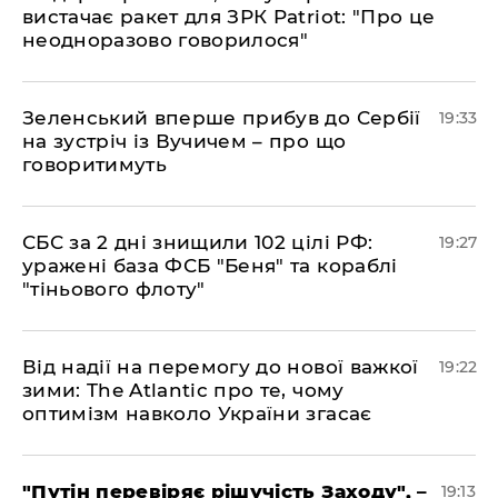
вистачає ракет для ЗРК Patriot: "Про це
неодноразово говорилося"
​Зеленський вперше прибув до Сербії
19:33
на зустріч із Вучичем – про що
говоритимуть
​СБС за 2 дні знищили 102 цілі РФ:
19:27
уражені база ФСБ "Беня" та кораблі
"тіньового флоту"
​Від надії на перемогу до нової важкої
19:22
зими: The Atlantic про те, чому
оптимізм навколо України згасає
​"Путін перевіряє рішучість Заходу", –
19:13