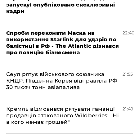
запуску: опубліковано ексклюзивні
кадри
​Спроби переконати Маска на
22:40
використання Starlink для ударів по
балістиці в РФ - The Atlantic дізнався
про позицію бізнесмена
​Сеул рятує військового союзника
21:55
КНДР: Південна Корея відправила РФ
30 тисяч тонн авіапалива
​Кремль відмовився рятувати гаманці
21:49
продавців атакованого Wildberries: "Ні
в кого немає грошей"