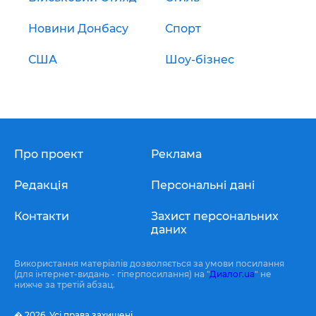
Новини Донбасу
Спорт
США
Шоу-бізнес
Про проект
Реклама
Редакція
Персональні дані
Контакти
Захист персональних
даних
Використання матеріалів дозволяється за умови посилання
(для інтернет-видань - гіперпосилання) на "
Диалог.ua
" не
нижче за третій абзац.
� 2026,
Усі права захищені.