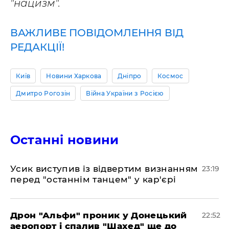
"нацизм".
ВАЖЛИВЕ ПОВІДОМЛЕННЯ ВІД
РЕДАКЦІЇ!
Київ
Новини Харкова
Дніпро
Космос
Дмитро Рогозін
Війна України з Росією
Останні новини
​Усик виступив із відвертим визнанням
23:19
перед "останнім танцем" у кар'єрі
​Дрон "Альфи" проник у Донецький
22:52
аеропорт і спалив "Шахед" ще до