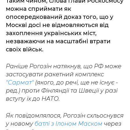
Таким чином, слова глави Роскосмосу
можна сприймати як
опосередкований доказ того, що у
Москві досі не відмовляються від
захоплення українських міст,
незважаючи на масштабні втрати
своїх військ.
Раніше Рогозін натякнув, що РФ може
застосувати ракетний комплекс
"Сармат"
(якого, до речі, ще не існує -
ред.) проти Фінляндії та Швеції у разі
вступу їх до НАТО.
Як повідомлялося, Рогозін схльоснувся
у новому
батлі з Ілоном Маском
через