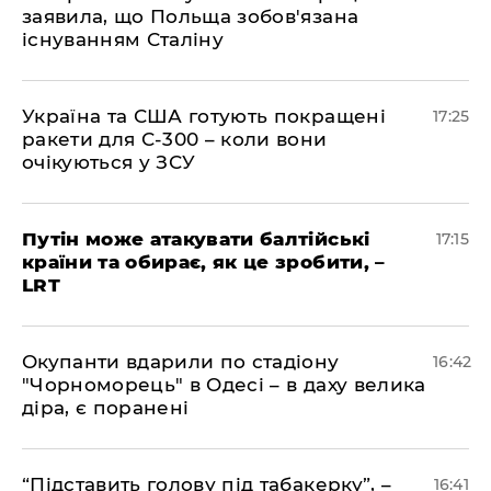
заявила, що Польща зобов'язана
існуванням Сталіну
​Україна та США готують покращені
17:25
ракети для С-300 – коли вони
очікуються у ЗСУ
​Путін може атакувати балтійські
17:15
країни та обирає, як це зробити, –
LRT
​Окупанти вдарили по стадіону
16:42
"Чорноморець" в Одесі – в даху велика
діра, є поранені
​“Підставить голову під табакерку”, –
16:41