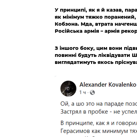
У принципі, як я й казав, па
як мінімум тяжко поранений,
Кобзона. Мда, втрата начгеншт
Російська армія – армія реко
З іншого боку, цим вони під
повинні будуть ліквідувати Шо
виглядатимуть якось пріснув