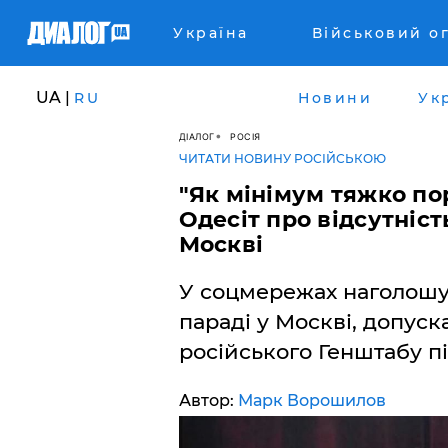
Україна
Військовий о
UA |
RU
Новини
Ук
ДІАЛОГ
РОСІЯ
ЧИТАТИ НОВИНУ РОСІЙСЬКОЮ
"Як мінімум тяжко по
Одесіт про відсутніст
Москві
У соцмережах наголошую
параді у Москві, допус
російського Генштабу п
Автор:
Марк Ворошилов