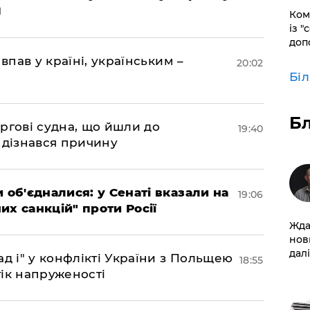
Ком
із "
доп
впав у країні, українським –
20:02
Бі
Б
ргові судна, що йшли до
19:40
 дізнався причину
 об'єдналися: у Сенаті вказали на
19:06
х санкцій" проти Росії
Жда
нов
далі
д і" у конфлікті України з Польщею
18:55
ік напруженості