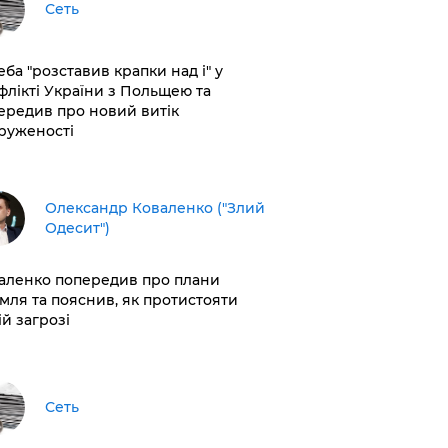
Сеть
еба "розставив крапки над і" у
флікті України з Польщею та
ередив про новий витік
руженості
Олександр Коваленко ("Злий
Одесит")
аленко попередив про плани
мля та пояснив, як протистояти
ій загрозі
Сеть