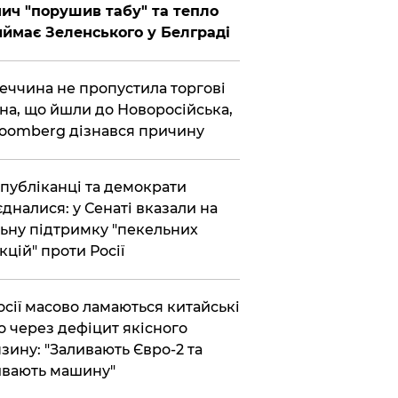
ич "порушив табу" та тепло
ймає Зеленського у Белграді
еччина не пропустила торгові
на, що йшли до Новоросійська,
loomberg дізнався причину
публіканці та демократи
єдналися: у Сенаті вказали на
ьну підтримку "пекельних
кцій" проти Росії
осії масово ламаються китайські
о через дефіцит якісного
зину: "Заливають Євро-2 та
вають машину"