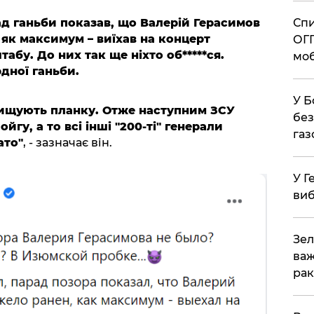
Спи
рад ганьби показав, що Валерій Герасимов
 як максимум – виїхав на концерт
ОГП
абу. До них так ще ніхто об*****ся.
моб
рдної ганьби.
У Б
вищують планку. Отже наступним ЗСУ
без
йгу, а то всі інші "200-ті" генерали
газ
ато"
, - зазначає він.
У Г
виб
Зел
важ
рак