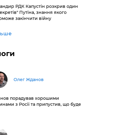
андир РДК Капустін розкрив один
секретів" Путіна, знання якого
оможе закінчити війну
льше
логи
Олег Жданов
нов порадував хорошими
инами з Росії та припустив, що буде