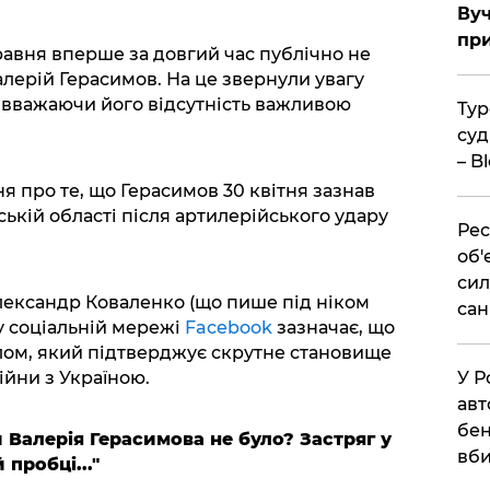
Вуч
при
травня вперше за довгий час публічно не
алерій Герасимов. На це звернули увагу
 вважаючи його відсутність важливою
Тур
суд
– B
 про те, що Герасимов 30 квітня зазнав
ькій області після артилерійського удару
Рес
об'
сил
лександр Коваленко (що пише під ніком
сан
 у соціальній мережі
Facebook
зазначає, що
алом, який підтверджує скрутне становище
У Р
війни з Україною.
авт
бен
и Валерія Герасимова не було? Застряг у
вби
 пробці..."