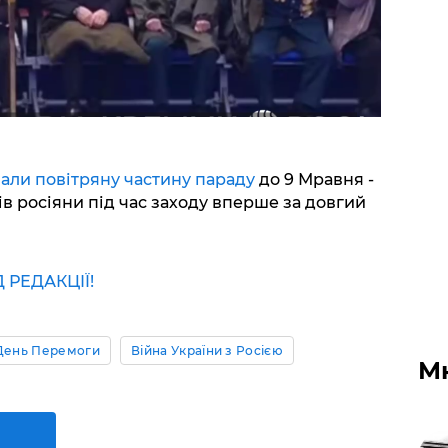
али повітряну частину параду
до 9 Мравня -
чів росіяни під час заходу вперше за довгий
РЕДАКЦІЇ!
День Перемоги
Війна України з Росією
М