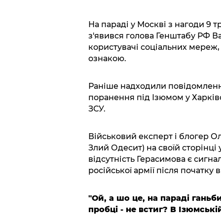
На параді у Москві з нагоди 9 
з'явився голова Генштабу РФ В
користувачі соціальних мереж,
ознакою.
Раніше надходили повідомлення
поранення під Ізюмом у Харківс
ЗСУ.
Військовий експерт і блогер О
Злий Одесит) на своїй сторінці
відсутність Герасимова є сигн
російської армії після початку 
"Ой, а шо це, на параді ганьб
пробці - не встиг? В Ізюмській