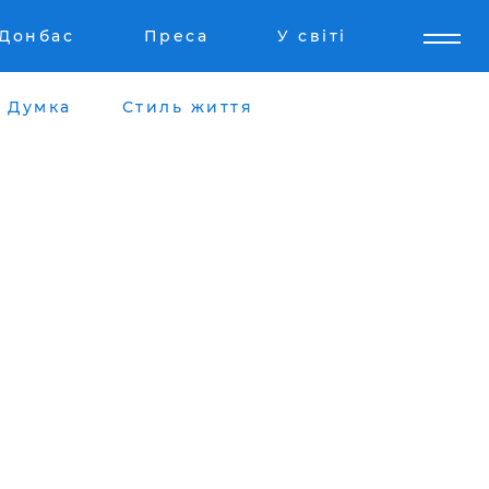
Донбас
Преса
У світі
Думка
Стиль життя