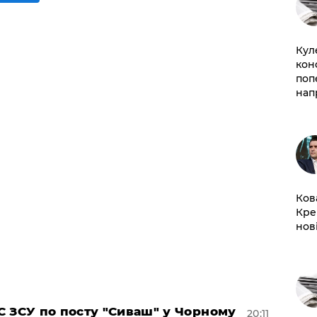
Кул
кон
поп
нап
Ков
Кре
нов
 ЗСУ по посту "Сиваш" у Чорному
20:11