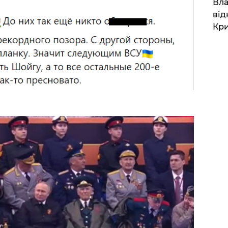
Вла
від
Кр