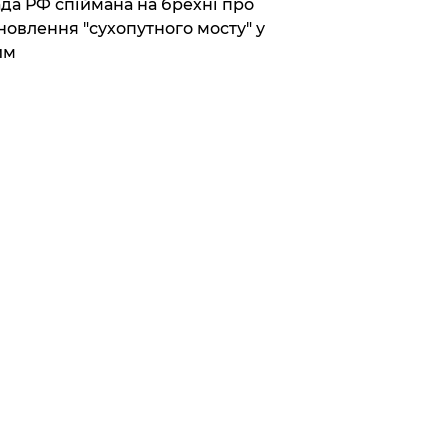
да РФ спіймана на брехні про
новлення "сухопутного мосту" у
им