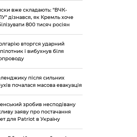
ски вже складають: "ВЧК-
У" дізнався, як Кремль хоче
ілізувати 800 тисяч росіян
олгарію вторгся ударний
пілотник і вибухнув біля
опроводу
еленджику після сильних
ухів почалася масова евакуація
енський зробив несподівану
ливу заяву про постачання
ет для Patriot в Україну