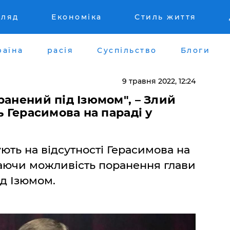
гляд
Економіка
Стиль життя
раїна
расія
Суспільство
Блоги
9 травня 2022, 12:24
ранений під Ізюмом", – Злий
ь Герасимова на параді у
ть на відсутності Герасимова на
каючи можливість поранення глави
ід Ізюмом.