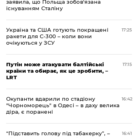
заявила, що Польща зобов'язана
існуванням Сталіну
​Україна та США готують покращені
17:25
ракети для С-300 – коли вони
очікуються у ЗСУ
​Путін може атакувати балтійські
17:15
країни та обирає, як це зробити, –
LRT
​Окупанти вдарили по стадіону
16:42
"Чорноморець" в Одесі – в даху велика
діра, є поранені
​“Підставить голову під табакерку”, –
16:41