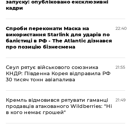
запуску: опубліковано ексклюзивні
кадри
​Спроби переконати Маска на
22:40
використання Starlink для ударів по
балістиці в РФ - The Atlantic дізнався
про позицію бізнесмена
​Сеул рятує військового союзника
21:55
КНДР: Південна Корея відправила РФ
30 тисяч тонн авіапалива
​Кремль відмовився рятувати гаманці
21:49
продавців атакованого Wildberries: "Ні
в кого немає грошей"