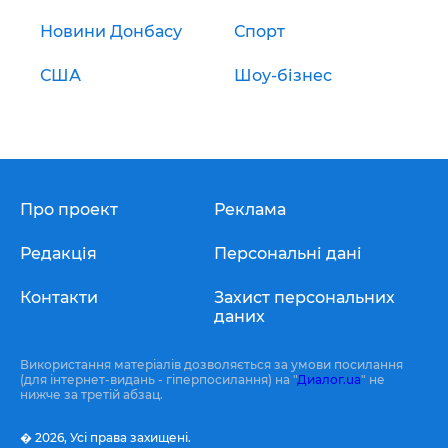
Новини Донбасу
Спорт
США
Шоу-бізнес
Про проект
Реклама
Редакція
Персональні дані
Контакти
Захист персональних
даних
Використання матеріалів дозволяється за умови посилання
(для інтернет-видань - гіперпосилання) на "
Диалог.ua
" не
нижче за третій абзац.
� 2026,
Усі права захищені.