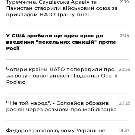
​Туреччина, Саудівська Аравія та
21:19
Пакистан створили військовий союз за
прикладом НАТО: Іран у гніві
​У США зробили ще один крок до
21:15
введення "пекельних санкцій" проти
Росії
​Чотири країни НАТО попередили про
20:35
загрозу повної анексії Південної Осетії
Росією
​'"Не той народ", - Соловйов образив
20:28
росіян через розмови про мобілізацію
​Федоров розповів, чому Україні не
19:57