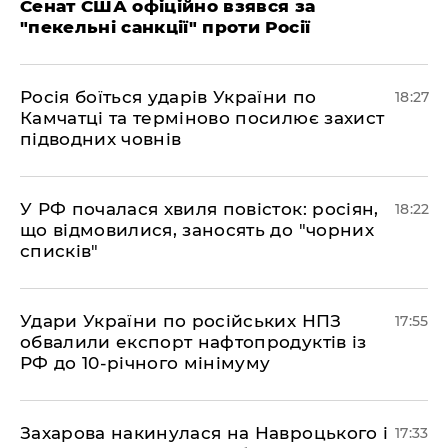
Сенат США офіційно взявся за
"пекельні санкції" проти Росії
​Росія боїться ударів України по
18:27
Камчатці та терміново посилює захист
підводних човнів
​У РФ почалася хвиля повісток: росіян,
18:22
що відмовилися, заносять до "чорних
списків"
​Удари України по російських НПЗ
17:55
обвалили експорт нафтопродуктів із
РФ до 10-річного мінімуму
​Захарова накинулася на Навроцького і
17:33