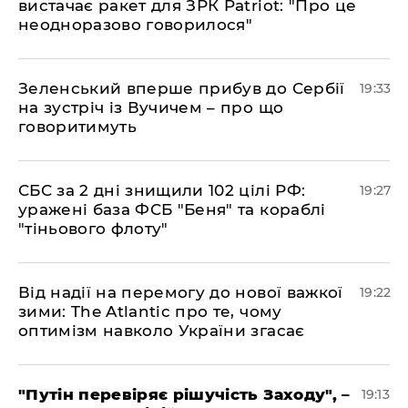
вистачає ракет для ЗРК Patriot: "Про це
неодноразово говорилося"
​Зеленський вперше прибув до Сербії
19:33
на зустріч із Вучичем – про що
говоритимуть
​СБС за 2 дні знищили 102 цілі РФ:
19:27
уражені база ФСБ "Беня" та кораблі
"тіньового флоту"
​Від надії на перемогу до нової важкої
19:22
зими: The Atlantic про те, чому
оптимізм навколо України згасає
​"Путін перевіряє рішучість Заходу", –
19:13