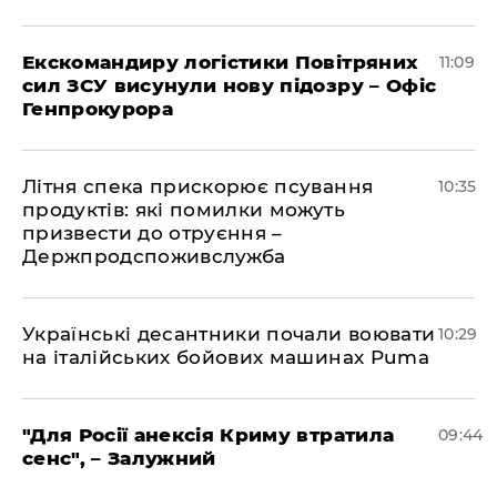
Екскомандиру логістики Повітряних
11:09
сил ЗСУ висунули нову підозру – Офіс
Генпрокурора
Літня спека прискорює псування
10:35
продуктів: які помилки можуть
призвести до отруєння –
Держпродспоживслужба
Українські десантники почали воювати
10:29
на італійських бойових машинах Puma
"Для Росії анексія Криму втратила
09:44
сенс", – Залужний