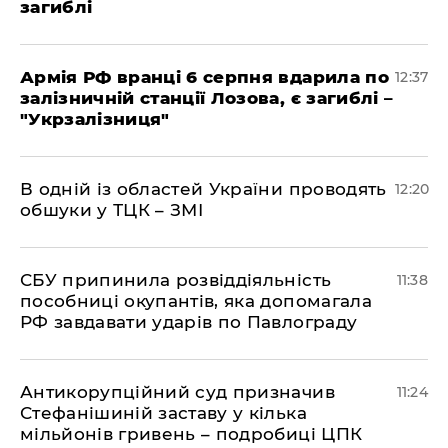
загиблі
Армія РФ вранці 6 серпня вдарила по
12:37
залізничній станції Лозова, є загиблі –
"Укрзалізниця"
В одній із областей України проводять
12:20
обшуки у ТЦК – ЗМІ
СБУ припинила розвіддіяльність
11:38
пособниці окупантів, яка допомагала
РФ завдавати ударів по Павлограду
Антикорупційний суд призначив
11:24
Стефанішиній заставу у кілька
мільйонів гривень – подробиці ЦПК