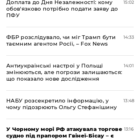
Доплата до Дня Незалежності: кому
15:02
обов'язково потрібно подати заяву до
ПФУ
ФБР розслідувало, чи міг Трамп бути
14:33
таємним агентом Росії, – Fox News
Антиукраїнські настрої у Польщі
14:01
змінюються, але погрози залишаються:
що показало нове дослідження
НАБУ розсекретило інформацію, у
13:48
чому підозрюють Ольгу Стефанішину
У Чорному морі РФ атакувала торгове
13:16
судно під прапором Гвінеї-Бісау – є