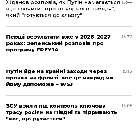
Жданов розповів, як Путін намагається
15:44
відстрочити "приліт чорного лебедя",
який "готується до зльоту"
Перші результати вже у 2026–2027
15:27
роках: Зеленський розповів про
програму FREYJA
Путін йде на крайні заходи через
15:15
провал на фронті, але це навряд чи
йому допоможе – WSJ
ЗСУ взяли під контроль ключову
15:05
трасу росіян на Півдні та підривають
"все, що рухається"