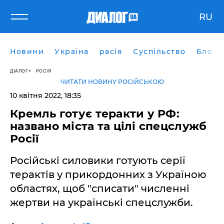
RU
Новини
Україна
расія
Суспільство
Блоги
ДІАЛОГ
РОСІЯ
ЧИТАТИ НОВИНУ РОСІЙСЬКОЮ
10 квітня 2022, 18:35
Кремль готує теракти у РФ:
названо міста та цілі спецслужб
Росії
Російські силовики готують серії
терактів у прикордонних з Україною
областях, щоб "списати" численні
жертви на українські спецслужби.