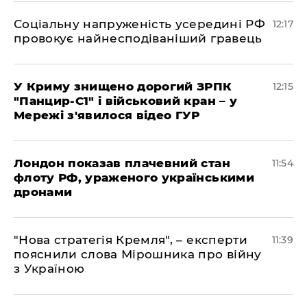
Соціальну напруженість усередині РФ
12:17
провокує найнесподіваніший гравець
У Криму знищено дорогий ЗРПК
12:15
"Панцир-С1" і військовий кран – у
Мережі з'явилося відео ГУР
Лондон показав плачевний стан
11:54
флоту РФ, ураженого українськими
дронами
"Нова стратегія Кремля", – експерти
11:39
пояснили слова Мірошника про війну
з Україною