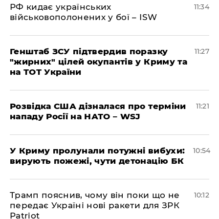
РФ кидає українських
11:34
військовополонених у бої – ISW
Генштаб ЗСУ підтвердив поразку
11:27
"жирних" цілей окупантів у Криму та
на ТОТ України
Розвідка США дізналася про терміни
11:21
нападу Росії на НАТО – WSJ
У Криму пролунали потужні вибухи:
10:54
вирують пожежі, чути детонацію БК
Трамп пояснив, чому він поки що не
10:12
передає Україні нові ракети для ЗРК
Patriot