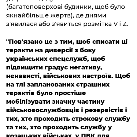
(багатоповерхові будинки, щоб було
якнайбільше жертв), де днями
з'явилася або з'явиться розмітка V і Z.
"Пов'язано це з тим, щоб списати ці
теракти на диверсії з боку
українських спецслужб, щоб
підвищити градус негативу,
ненависті, військових настроїв. Щоб
на тлі запланованих страшних
терактів було простіше
мобілізувати значну частину
військовослужбовців і резервістів і
тих, хто проходить строкову службу
та тих, хто проходить службу у
козацьких військах, у ПВК для