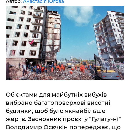
Автор:
Анастасія Югова
Об'єктами для майбутніх вибухів
вибрано багатоповерхові висотні
будинки, щоб було якнайбільше
жертв. Засновник проєкту "Гулагу-ні"
Володимир Осєчкін попереджає, що