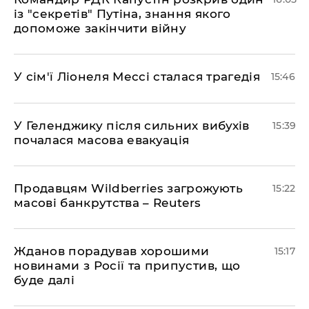
із "секретів" Путіна, знання якого
допоможе закінчити війну
У сім'ї Ліонеля Мессі сталася трагедія
15:46
У Геленджику після сильних вибухів
15:39
почалася масова евакуація
Продавцям Wildberries загрожують
15:22
масові банкрутства – Reuters
Жданов порадував хорошими
15:17
новинами з Росії та припустив, що
буде далі