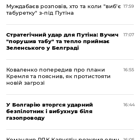
Муждабаєв розповів, хто та коли "виб'є
17:59
табуретку" з-під Путіна
Стратегічний удар для Путіна: Вучич
17:07
"порушив табу" та тепло приймає
Зеленського у Белграді
Коваленко попередив про плани
16:55
Кремля та пояснив, як протистояти
новій загрозі
У Болгарію вторгся ударний
16:44
безпілотник і вибухнув біля
газопроводу
Командир РДК Капустін розкрив один
16:05