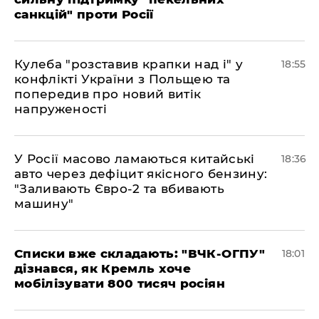
санкцій" проти Росії
Кулеба "розставив крапки над і" у
18:55
конфлікті України з Польщею та
попередив про новий витік
напруженості
У Росії масово ламаються китайські
18:36
авто через дефіцит якісного бензину:
"Заливають Євро-2 та вбивають
машину"
Списки вже складають: "ВЧК-ОГПУ"
18:01
дізнався, як Кремль хоче
мобілізувати 800 тисяч росіян