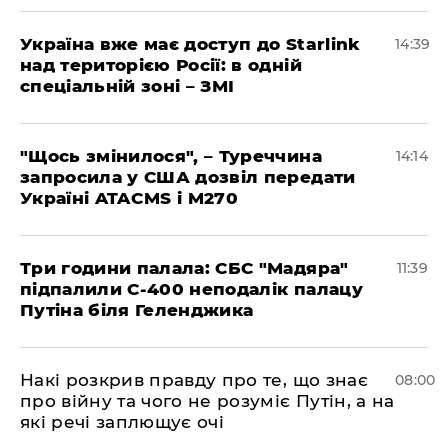
Україна вже має доступ до Starlink
14:39
над територією Росії: в одній
спеціальній зоні – ЗМІ
"Щось змінилося", – Туреччина
14:14
запросила у США дозвіл передати
Україні ATACMS і M270
Три години палала: СБС "Мадяра"
11:39
підпалили С-400 неподалік палацу
Путіна біля Геленджика
Накі розкрив правду про те, що знає
08:00
про війну та чого не розуміє Путін, а на
які речі заплющує очі