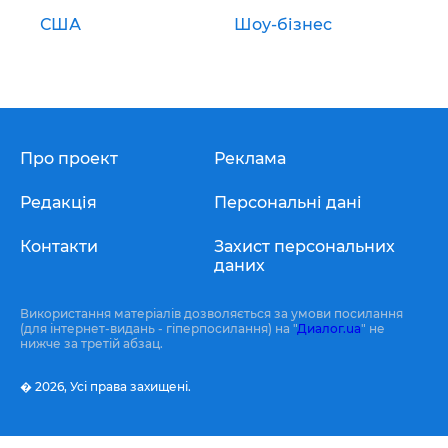
США
Шоу-бізнес
Про проект
Реклама
Редакція
Персональні дані
Контакти
Захист персональних
даних
Використання матеріалів дозволяється за умови посилання
(для інтернет-видань - гіперпосилання) на "
Диалог.ua
" не
нижче за третій абзац.
� 2026,
Усі права захищені.