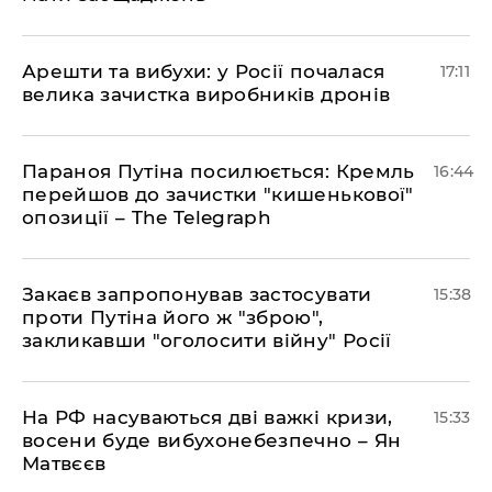
Арешти та вибухи: у Росії почалася
17:11
велика зачистка виробників дронів
Параноя Путіна посилюється: Кремль
16:44
перейшов до зачистки "кишенькової"
опозиції – The Telegraph
Закаєв запропонував застосувати
15:38
проти Путіна його ж "зброю",
закликавши "оголосити війну" Росії
На РФ насуваються дві важкі кризи,
15:33
восени буде вибухонебезпечно – Ян
Матвєєв