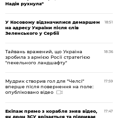
Надія рухнула"
У Косовому відзначилися демаршем
18:51
на адресу України після слів
Зеленського у Сербії
Тайвань вражений, що Україна
18:36
зробила з армією Росії стратегією
"пекельного ландшафту"
Мудрик створив гол для "Челсі"
17:59
вперше після повернення на поле:
опубліковано відео
Екіпаж прямо з корабля зняв відео,
17:47
як дрон ЗСУ врізається та підриває