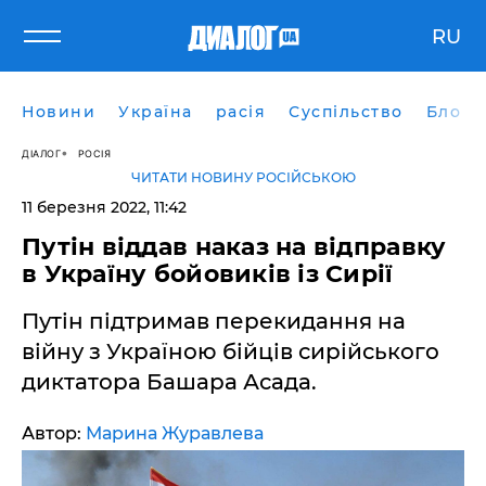
RU
Новини
Україна
расія
Суспільство
Блоги
ДІАЛОГ
РОСІЯ
ЧИТАТИ НОВИНУ РОСІЙСЬКОЮ
11 березня 2022, 11:42
Путін віддав наказ на відправку
в Україну бойовиків із Сирії
Путін підтримав перекидання на
війну з Україною бійців сирійського
диктатора Башара Асада.
Автор:
Марина Журавлева