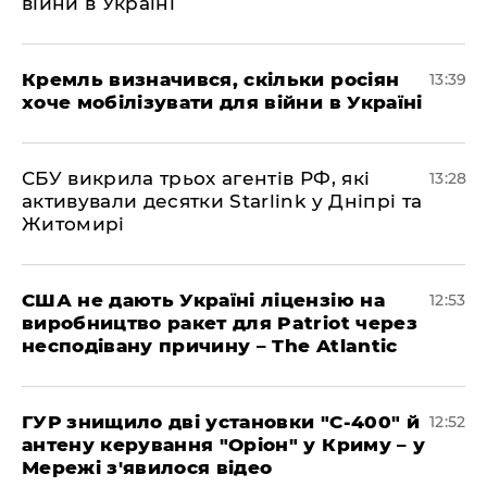
війни в Україні
Кремль визначився, скільки росіян
13:39
хоче мобілізувати для війни в Україні
СБУ викрила трьох агентів РФ, які
13:28
активували десятки Starlink у Дніпрі та
Житомирі
США не дають Україні ліцензію на
12:53
виробництво ракет для Patriot через
несподівану причину – The Atlantic
ГУР знищило дві установки "С-400" й
12:52
антену керування "Оріон" у Криму – у
Мережі з'явилося відео