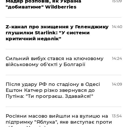
Мадяр розповів, як Україна
15:09
"добиватиме" Wildberries
Z-канал про знищення у Геленджику
14:40
глушилки Starlink: "У системи
критичний недолік"
Сильний вибух стався на ключовому
14:24
військовому об'єкті у Болгарії
Після удару РФ по стадіону в Одесі
14:09
Ештон Катчер різко звернувся до
Путіна: "Ти програєш. Здавайся!"
Росіяни масово вийшли на вулицю на
13:54
підтримку "Яблука", яке виступає проти