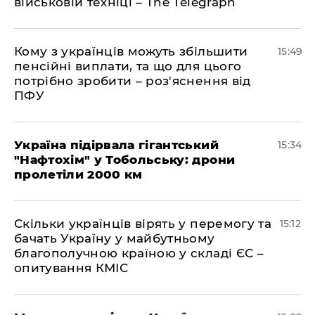
військовій техніці – The Telegraph
Кому з українців можуть збільшити
15:49
пенсійні виплати, та що для цього
потрібно зробити – роз'яснення від
ПФУ
Україна підірвала гігантський
15:34
"Нафтохім" у Тобольську: дрони
пролетіли 2000 км
Скільки українців вірять у перемогу та
15:12
бачать Україну у майбутньому
благополучною країною у складі ЄС –
опитування КМІС