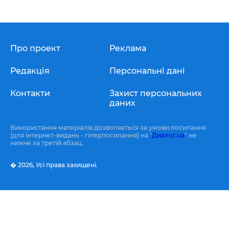
Про проект
Реклама
Редакція
Персональні дані
Контакти
Захист персональних
даних
Використання матеріалів дозволяється за умови посилання
(для інтернет-видань - гіперпосилання) на "
Диалог.ua
" не
нижче за третій абзац.
� 2026,
Усі права захищені.