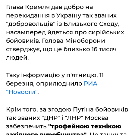
Глава Кремля дав добро на
перекидання в Україну так званих
"добровольців" із Близького Сходу,
насамперед йдеться про сирійських
бойовиків. Голова Міноборони
стверджує, що це близько 16 тисяч
людей.
Таку інформацію у п'ятницю, 11
березня, оприлюднило
РИА
"Новости"
.
Крім того, за згодою Путіна бойовиків
так званих "ДНР" і "ЛНР" Москва
забезпечить
"трофейною технікою
західного виробництва".
Це танки та