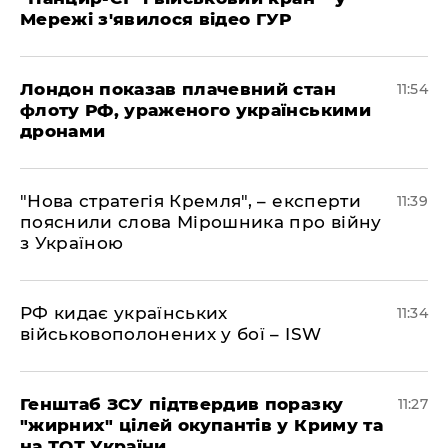
Мережі з'явилося відео ГУР
Лондон показав плачевний стан
11:54
флоту РФ, ураженого українськими
дронами
"Нова стратегія Кремля", – експерти
11:39
пояснили слова Мірошника про війну
з Україною
РФ кидає українських
11:34
військовополонених у бої – ISW
Генштаб ЗСУ підтвердив поразку
11:27
"жирних" цілей окупантів у Криму та
на ТОТ України