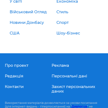
У світі
Економіка
Військовий Огляд
Стиль
Новини Донбасу
Спорт
США
Шоу-бізнес
Про проект
Реклама
Редакція
Персональні дані
Контакти
Захист персональних
даних
Використання матеріалів дозволяється за умови посилання
(для інтернет-видань - гіперпосилання) на "
Диалог.ua
" не