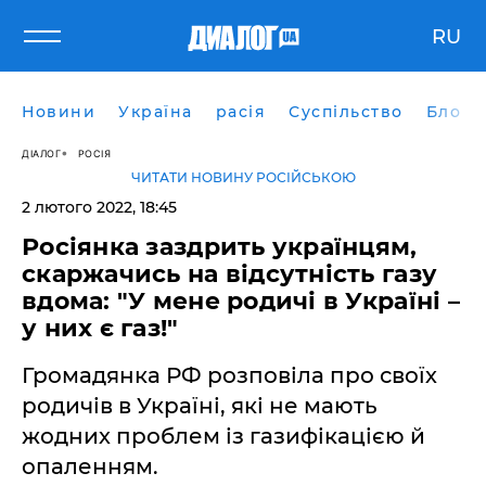
RU
Новини
Україна
расія
Суспільство
Блоги
ДІАЛОГ
РОСІЯ
ЧИТАТИ НОВИНУ РОСІЙСЬКОЮ
2 лютого 2022, 18:45
Росіянка заздрить українцям,
скаржачись на відсутність газу
вдома: "У мене родичі в Україні –
у них є газ!"
Громадянка РФ розповіла про своїх
родичів в Україні, які не мають
жодних проблем із газифікацією й
опаленням.