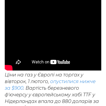
Ціни на газ у Європі на торгах у
вівторок, 1 лютого,
опустилися нижче
за $900
. Вартість березневого
ф'ючерсу у європейському хабі TTF у
Нідерландах впала до 880 доларів за