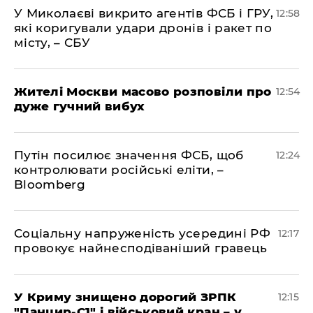
У Миколаєві викрито агентів ФСБ і ГРУ,
12:58
які коригували удари дронів і ракет по
місту, – СБУ
Жителі Москви масово розповіли про
12:54
дуже гучний вибух
Путін посилює значення ФСБ, щоб
12:24
контролювати російські еліти, –
Bloomberg
Соціальну напруженість усередині РФ
12:17
провокує найнесподіваніший гравець
У Криму знищено дорогий ЗРПК
12:15
"Панцир-С1" і військовий кран – у