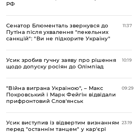
РФ
Сенатор Блюменталь звернувся до
11:37
Путіна після ухвалення "пекельних
санкцій": "Ви не підкорите Україну"
Усик зробив гучну заяву про рішення
10:19
щодо допуску росіян до Олімпіад
"Війна виграна Україною", – Макс
09:29
Покровський і Марк Фейгін відвідали
прифронтовий Слов'янськ
​Усик виступив із відвертим визнанням
23:19
перед "останнім танцем" у кар'єрі