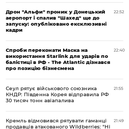
​Дрон "Альфи" проник у Донецький
22:52
аеропорт і спалив "Шахед" ще до
запуску: опубліковано ексклюзивні
кадри
​Спроби переконати Маска на
22:40
використання Starlink для ударів по
балістиці в РФ - The Atlantic дізнався
про позицію бізнесмена
​Сеул рятує військового союзника
21:55
КНДР: Південна Корея відправила РФ
30 тисяч тонн авіапалива
​Кремль відмовився рятувати гаманці
21:49
продавців атакованого Wildberries: "Ні