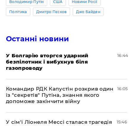
Володимир Путін
США
Новини Росії
Політика
Дмитро Пєсков
Джо Байден
Останні новини
У Болгарію вторгся ударний
16:44
безпілотник і вибухнув біля
газопроводу
Командир РДК Капустін розкрив один
16:05
із "секретів" Путіна, знання якого
допоможе закінчити війну
У сім'ї Ліонеля Мессі сталася трагедія
15:46