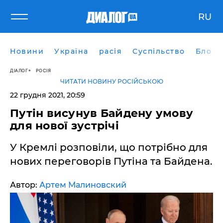
RU
Новини
Україна
расія
Суспільство
Блоги
ДІАЛОГ
РОСІЯ
ЧИТАТИ НОВИНУ РОСІЙСЬКОЮ
22 грудня 2021, 20:59
Путін висунув Байдену умову
для нової зустрічі
У Кремлі розповіли, що потрібно для
нових переговорів Путіна та Байдена.
Автор:
Артем Малиновский