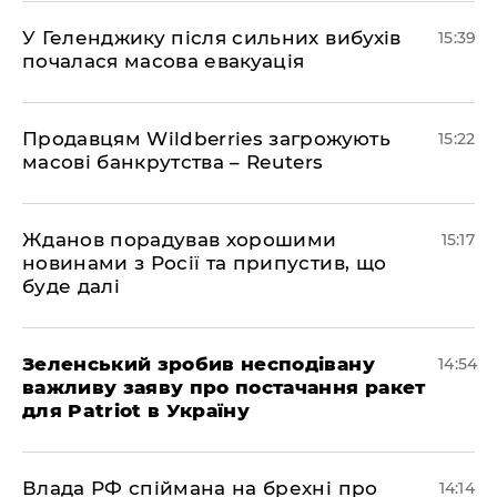
У Геленджику після сильних вибухів
15:39
почалася масова евакуація
Продавцям Wildberries загрожують
15:22
масові банкрутства – Reuters
Жданов порадував хорошими
15:17
новинами з Росії та припустив, що
буде далі
Зеленський зробив несподівану
14:54
важливу заяву про постачання ракет
для Patriot в Україну
Влада РФ спіймана на брехні про
14:14