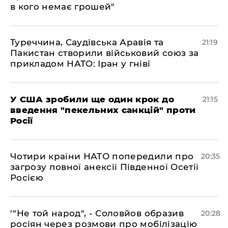
в кого немає грошей"
​Туреччина, Саудівська Аравія та
21:19
Пакистан створили військовий союз за
прикладом НАТО: Іран у гніві
​У США зробили ще один крок до
21:15
введення "пекельних санкцій" проти
Росії
​Чотири країни НАТО попередили про
20:35
загрозу повної анексії Південної Осетії
Росією
​'"Не той народ", - Соловйов образив
20:28
росіян через розмови про мобілізацію