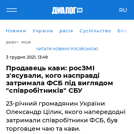
RU
Новини
Україна
расія
Суспільство
Блоги
ДІАЛОГ
РОСІЯ
ЧИТАТИ НОВИНУ РОСІЙСЬКОЮ
3 грудня 2021, 13:49
Продавець кави: росЗМІ
з'ясували, кого насправді
затримала ФСБ під виглядом
"співробітників" СБУ
23-річний громадянин України
Олександр Цілик, якого напередодні
затримали співробітники ФСБ, був
торговцем чаю та кави.