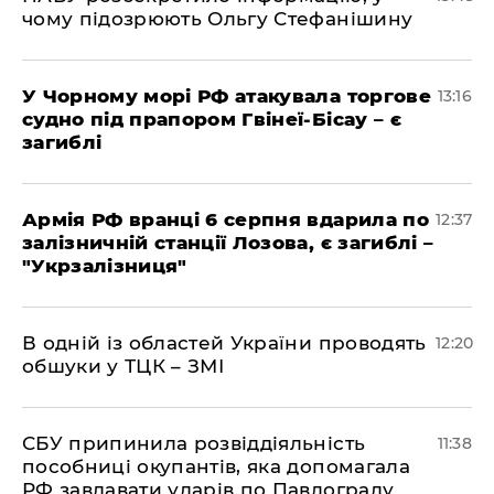
чому підозрюють Ольгу Стефанішину
У Чорному морі РФ атакувала торгове
13:16
судно під прапором Гвінеї-Бісау – є
загиблі
Армія РФ вранці 6 серпня вдарила по
12:37
залізничній станції Лозова, є загиблі –
"Укрзалізниця"
В одній із областей України проводять
12:20
обшуки у ТЦК – ЗМІ
СБУ припинила розвіддіяльність
11:38
пособниці окупантів, яка допомагала
РФ завдавати ударів по Павлограду