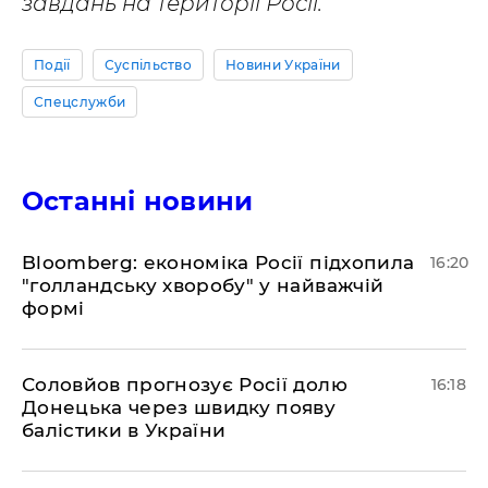
завдань на території Росії.
Події
Суспільство
Новини України
Спецслужби
Останні новини
Bloomberg: економіка Росії підхопила
16:20
"голландську хворобу" у найважчій
формі
Соловйов прогнозує Росії долю
16:18
Донецька через швидку появу
балістики в України