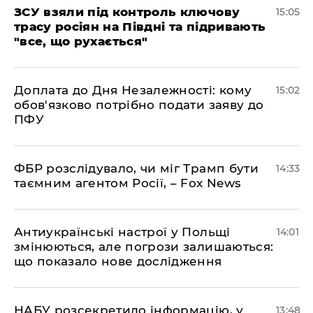
ЗСУ взяли під контроль ключову
15:05
трасу росіян на Півдні та підривають
"все, що рухається"
Доплата до Дня Незалежності: кому
15:02
обов'язково потрібно подати заяву до
ПФУ
ФБР розслідувало, чи міг Трамп бути
14:33
таємним агентом Росії, – Fox News
Антиукраїнські настрої у Польщі
14:01
змінюються, але погрози залишаються:
що показало нове дослідження
НАБУ розсекретило інформацію, у
13:48