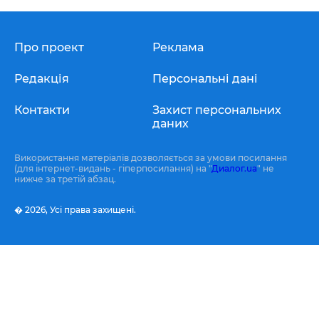
Про проект
Реклама
Редакція
Персональні дані
Контакти
Захист персональних
даних
Використання матеріалів дозволяється за умови посилання
(для інтернет-видань - гіперпосилання) на "
Диалог.ua
" не
нижче за третій абзац.
� 2026,
Усі права захищені.