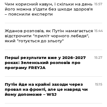
Чим корисний кавун, і скільки на день
15:57
його можна з'їдати без шкоди здоров'я
– пояснили експерти
Жданов розповів, як Путін намагається
15:44
відстрочити "приліт чорного лебедя",
який "готується до зльоту"
Перші результати вже у 2026–2027
15:27
роках: Зеленський розповів про
програму FREYJA
Путін йде на крайні заходи через
15:15
провал на фронті, але це навряд чи
йому допоможе – WSJ