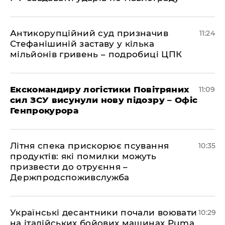
Антикорупційний суд призначив
11:24
Стефанішиній заставу у кілька
мільйонів гривень – подробиці ЦПК
Екскомандиру логістики Повітряних
11:09
сил ЗСУ висунули нову підозру – Офіс
Генпрокурора
Літня спека прискорює псування
10:35
продуктів: які помилки можуть
призвести до отруєння –
Держпродспоживслужба
Українські десантники почали воювати
10:29
на італійських бойових машинах Puma