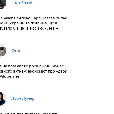
Ігаль Левін
ва Palantir Алекс Карп назвав сильні
рони України та пояснив, що її
увало у війні з Росією, – Левін
Сеть
раїна позбавляє російський бізнес
овного активу: економіст про удари
Wildberries
​Лора Лумер