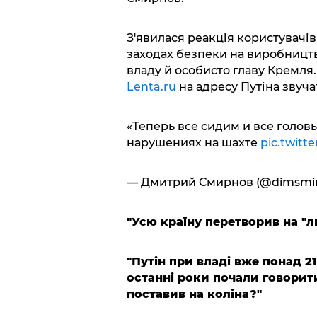
З'явилася реакція користувачі
заходах безпеки на виробництв
владу й особисто главу Кремля.
Lenta.ru
на адресу Путіна звучат
«Теперь все сидим и все голов
нарушениях на шахте
pic.twitt
— Дмитрий Смирнов (@dimsmir
"Усю країну перетворив на "л
"Путін при владі вже понад 21
останні роки почали говорити,
поставив на коліна?"