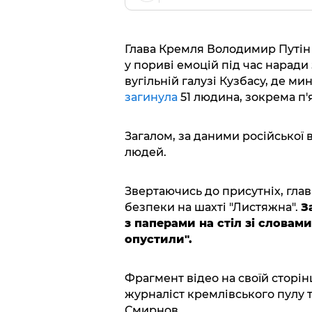
Глава Кремля Володимир Путін
у пориві емоцій під час наради
вугільній галузі Кузбасу, де м
загинула
51 людина, зокрема п'
Загалом, за даними російської 
людей.
Звертаючись до присутніх, гла
безпеки на шахті "Листяжна".
З
з паперами на стіл зі словами
опустили".
Фрагмент відео на своїй сторін
журналіст кремлівського пулу 
Смирнов.