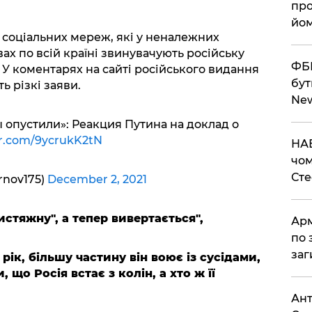
про
йом
в соціальних мереж, які у неналежних
ах по всій країні звинувачують російську
ФБР
 У коментарях на сайті російського видання
бут
ь різкі заяви.
Ne
ы опустили»: Реакция Путина на доклад о
er.com/9ycrukK2tN
НАБ
чом
Ст
nov175)
December 2, 2021
истяжну", а тепер вивертається",
Арм
по 
заг
 рік, більшу частину він воює із сусідами,
 що Росія встає з колін, а хто ж її
Ант