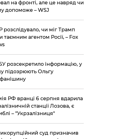
вал на фронті, але це навряд чи
у допоможе – WSJ
 розслідувало, чи міг Трамп
и таємним агентом Росії, – Fox
ws
У розсекретило інформацію, у
у підозрюють Ольгу
ефанішину
ія РФ вранці 6 серпня вдарила
залізничній станції Лозова, є
иблі – "Укрзалізниця"
икорупційний суд призначив