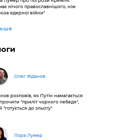
а Лумер про погрози Кремля:
має нічого православнішого, ніж
роза ядерної війни"
льше
логи
Олег Жданов
нов розповів, як Путін намагається
строчити "приліт чорного лебедя",
 "готується до зльоту"
​Лора Лумер