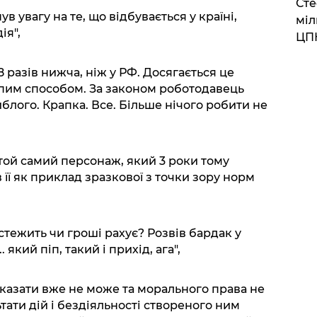
Сте
в увагу на те, що відбувається у країні,
міл
ія",
ЦП
8 разів нижча, ніж у РФ. Досягається це
пим способом. За законом роботодавець
блого. Крапка. Все. Більше нічого робити не
той самий персонаж, який 3 роки тому
 її як приклад зразкової з точки зору норм
 стежить чи гроші рахує? Розвів бардак у
. який піп, такий і прихід, ага",
сказати вже не може та морального права не
тати дій і бездіяльності створеного ним