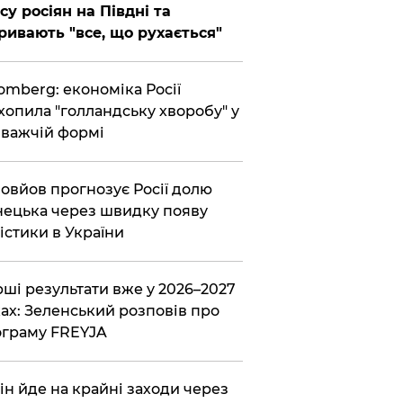
су росіян на Півдні та
ривають "все, що рухається"
omberg: економіка Росії
хопила "голландську хворобу" у
важчій формі
овйов прогнозує Росії долю
ецька через швидку появу
істики в України
ші результати вже у 2026–2027
ах: Зеленський розповів про
граму FREYJA
ін йде на крайні заходи через