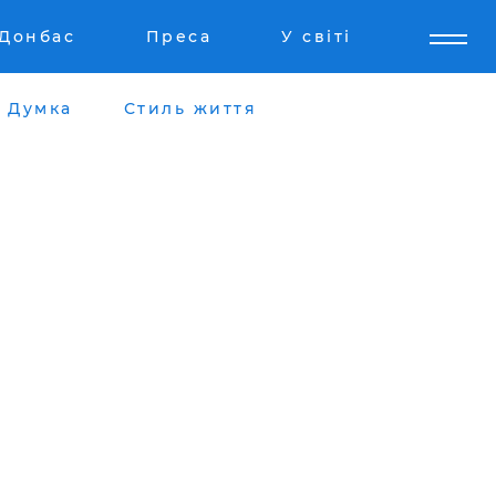
Донбас
Преса
У світі
Думка
Стиль життя