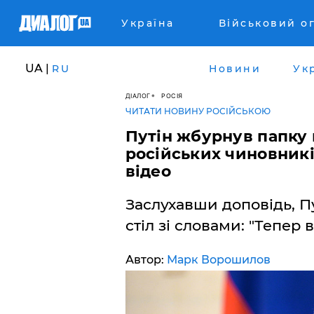
Україна
Військовий о
UA |
RU
Новини
Ук
ДІАЛОГ
РОСІЯ
ЧИТАТИ НОВИНУ РОСІЙСЬКОЮ
Путін жбурнув папку 
російських чиновник
відео
Заслухавши доповідь, П
стіл зі словами: "Тепер 
Автор:
Марк Ворошилов