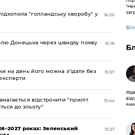
Лор
"Не
заг
підхопила "голландську хворобу" у
16:20
Бі
долю Донецька через швидку появу
16:18
Б
ки на день його можна з'їдати без
15:57
 експерти
Жда
від
амагається відстрочити "приліт
15:44
який
ться до зльоту"
26–2027 роках: Зеленський
15:27