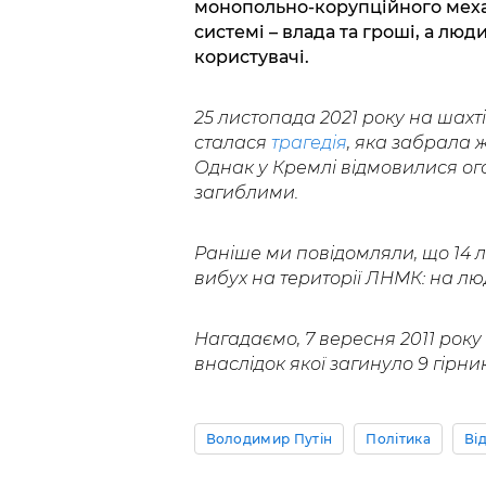
монопольно-корупційного механ
системі – влада та гроші, а люди
користувачі.
25 листопада 2021 року на шахт
сталася
трагедія
, яка забрала ж
Однак у Кремлі відмовилися о
загиблими.
Раніше ми повідомляли, що 14 
вибух на території ЛНМК: на лю
Нагадаємо, 7 вересня 2011 рок
внаслідок якої загинуло 9 гірник
Володимир Путін
Політика
Ві