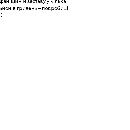
фанішиній заставу у кілька
ьйонів гривень – подробиці
К