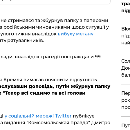
тра
під
 не стримався та жбурнув папку з паперами
 з російськими чиновниками щодо ситуації у
Blo
инулого тижня внаслідок
вибуху метану
під
ять рятувальників.
най
влади, внаслідок трагедії постраждали 99
Сол
Дон
бал
ва Кремля вимагав пояснити відсутність
аслухавши доповідь, Путін жбурнув папку
: "Тепер всі сидимо та всі голови
Пер
рок
про
ці
у соціальній мережі Twitter
публікує
та видання "Комсомольськая правда" Дмитро
Пут