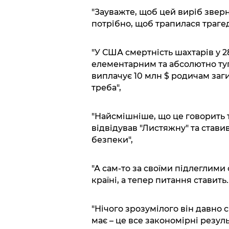
"Зауважте, щоб цей виріб зверну
потрібно, щоб трапилася трагед
"У США смертність шахтарів у 2
елементарним та абсолютно ту
виплачує 10 млн $ родичам заги
треба",
"Найсмішніше, що це говорить 
відвідував "Листяжну" та ставив
безпеки",
"А сам-то за своїми підлеглими
країні, а тепер питання ставить..
"Нічого зрозумілого він давно 
має – це все закономірні резуль