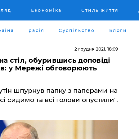
гляд
Економіка
Стиль життя
раїна
расія
Суспільство
Блоги
2 грудня 2021, 18:09
на стіл, обурившись доповіді
ів: у Мережі обговорюють
утін шпурнув папку з паперами на
всі сидимо та всі голови опустили".