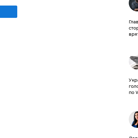
Гла
сто
врят
​Ук
гол
по 