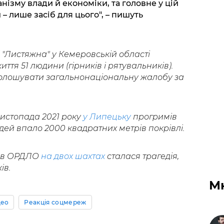
ізму влади й економіки, та головне у цій
 – лише засіб для цього", – пишуть
і "Листяжна" у Кемеровській області
иття 51 людини (гірників і рятувальників).
голошувати загальнонаціональну жалобу за
листопада 2021 року
у Липецьку
прогримів
дей впало 2000 квадратних метрів покрівлі.
у в ОРДЛО
на двох шахтах
сталася трагедія,
ів.
М
део
Реакція соцмереж