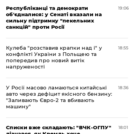
Республіканці та демократи
19:06
об'єдналися: у Сенаті вказали на
сильну підтримку "пекельних
санкцій" проти Росії
Кулеба "розставив крапки над і" у
18:55
конфлікті України з Польщею та
попередив про новий витік
напруженості
У Росії масово ламаються китайські
18:36
авто через дефіцит якісного бензину:
"Заливають Євро-2 та вбивають
машину"
Списки вже складають: "ВЧК-ОГПУ"
18:01
дізнався, як Кремль хоче