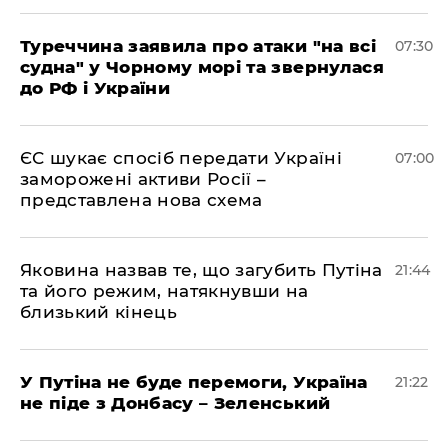
Туреччина заявила про атаки "на всі
07:30
судна" у Чорному морі та звернулася
до РФ і України
ЄС шукає спосіб передати Україні
07:00
заморожені активи Росії –
представлена ​​нова схема
Яковина назвав те, що загубить Путіна
21:44
та його режим, натякнувши на
близький кінець
У Путіна не буде перемоги, Україна
21:22
не піде з Донбасу – Зеленський