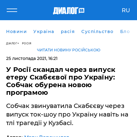
RU
Новини
Україна
расія
Суспільство
Блоги
ДІАЛОГ
РОСІЯ
ЧИТАТИ НОВИНУ РОСІЙСЬКОЮ
25 листопада 2021, 16:21
У Росії скандал через випуск
етеру Скабєєвої про Україну:
Собчак обурена новою
програмою
Собчак звинуватила Скабєєву через
випуск ток-шоу про Україну навіть на
тлі трагедії у Кузбасі.