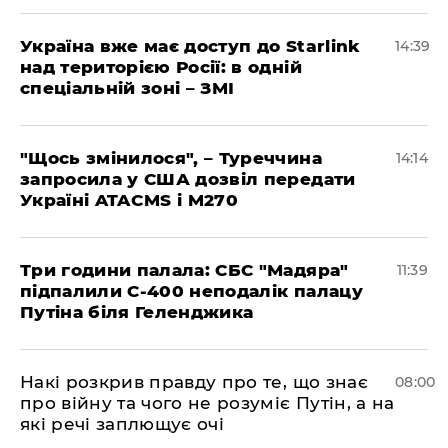
Україна вже має доступ до Starlink
14:39
над територією Росії: в одній
спеціальній зоні – ЗМІ
"Щось змінилося", – Туреччина
14:14
запросила у США дозвіл передати
Україні ATACMS і M270
Три години палала: СБС "Мадяра"
11:39
підпалили С-400 неподалік палацу
Путіна біля Геленджика
Накі розкрив правду про те, що знає
08:00
про війну та чого не розуміє Путін, а на
які речі заплющує очі