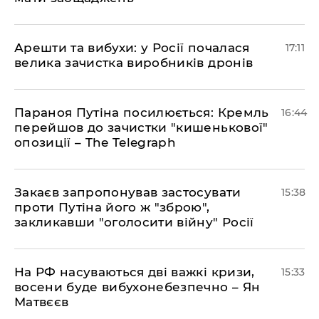
Арешти та вибухи: у Росії почалася
17:11
велика зачистка виробників дронів
Параноя Путіна посилюється: Кремль
16:44
перейшов до зачистки "кишенькової"
опозиції – The Telegraph
Закаєв запропонував застосувати
15:38
проти Путіна його ж "зброю",
закликавши "оголосити війну" Росії
На РФ насуваються дві важкі кризи,
15:33
восени буде вибухонебезпечно – Ян
Матвєєв