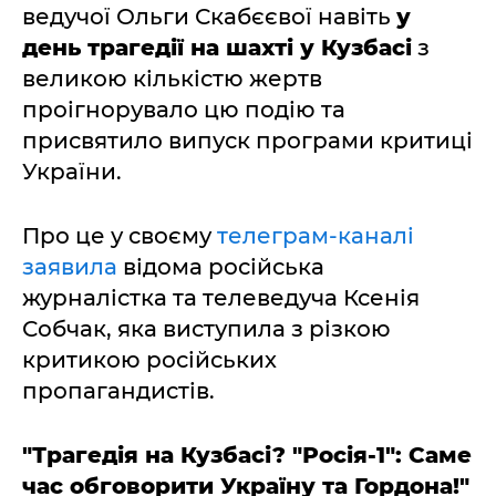
ведучої Ольги Скабєєвої навіть
у
день трагедії на шахті у Кузбасі
з
великою кількістю жертв
проігнорувало цю подію та
присвятило випуск програми критиці
України.
Про це у своєму
телеграм-каналі
заявила
відома російська
журналістка та телеведуча Ксенія
Собчак, яка виступила з різкою
критикою російських
пропагандистів.
"Трагедія на Кузбасі? "Росія-1": Саме
час обговорити Україну та Гордона!"