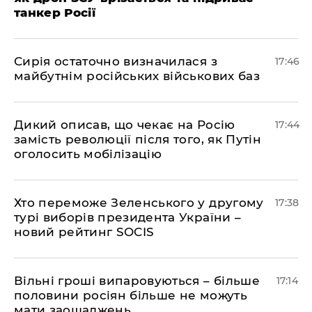
танкер Росії
Сирія остаточно визначилася з
17:46
майбутнім російських військових баз
Дикий описав, що чекає на Росію
17:44
замість революції після того, як Путін
оголосить мобілізацію
Хто переможе Зеленського у другому
17:38
турі виборів президента України –
новий рейтинг SOCIS
Вільні гроші випаровуються – більше
17:14
половини росіян більше не можуть
мати заощаджень