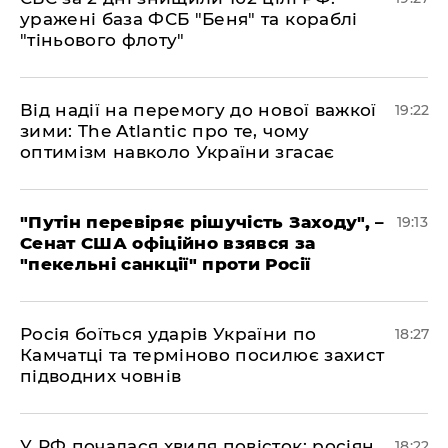
уражені база ФСБ "Беня" та кораблі
"тіньового флоту"
​Від надії на перемогу до нової важкої
19:22
зими: The Atlantic про те, чому
оптимізм навколо України згасає
​"Путін перевіряє рішучість Заходу", –
19:13
Сенат США офіційно взявся за
"пекельні санкції" проти Росії
​Росія боїться ударів України по
18:27
Камчатці та терміново посилює захист
підводних човнів
​У РФ почалася хвиля повісток: росіян,
18:22