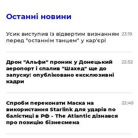
Останні новини
​Усик виступив із відвертим визнанням
23:19
перед "останнім танцем" у кар'єрі
​Дрон "Альфи" проник у Донецький
22:52
аеропорт і спалив "Шахед" ще до
запуску: опубліковано ексклюзивні
кадри
​Спроби переконати Маска на
22:40
використання Starlink для ударів по
балістиці в РФ - The Atlantic дізнався
про позицію бізнесмена