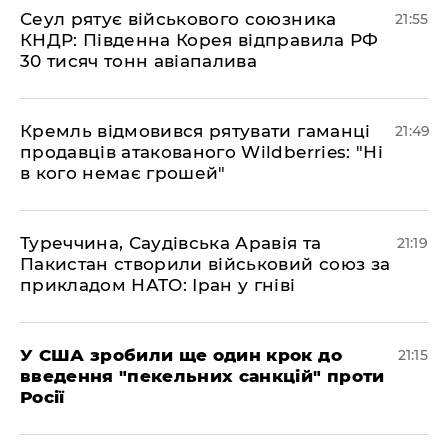
​Сеул рятує військового союзника
21:55
КНДР: Південна Корея відправила РФ
30 тисяч тонн авіапалива
​Кремль відмовився рятувати гаманці
21:49
продавців атакованого Wildberries: "Ні
в кого немає грошей"
​Туреччина, Саудівська Аравія та
21:19
Пакистан створили військовий союз за
прикладом НАТО: Іран у гніві
​У США зробили ще один крок до
21:15
введення "пекельних санкцій" проти
Росії