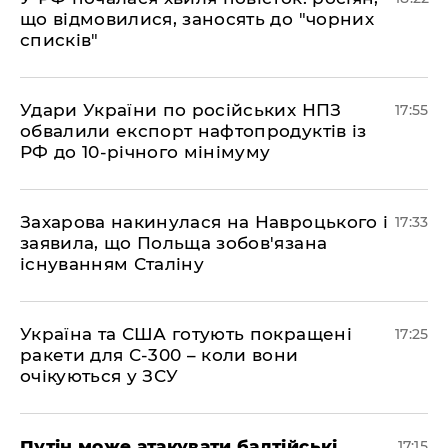
що відмовилися, заносять до "чорних
списків"
​Удари України по російських НПЗ
17:55
обвалили експорт нафтопродуктів із
РФ до 10-річного мінімуму
​Захарова накинулася на Навроцького і
17:33
заявила, що Польща зобов'язана
існуванням Сталіну
​Україна та США готують покращені
17:25
ракети для С-300 – коли вони
очікуються у ЗСУ
​Путін може атакувати балтійські
17:15