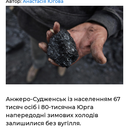
Автор:
Анастасія Югова
Анжеро-Судженськ із населенням 67
тисяч осіб і 80-тисячна Юрга
напередодні зимових холодів
залишилися без вугілля.