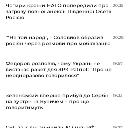
​Чотири країни НАТО попередили про
20:35
загрозу повної анексії Південної Осетії
Росією
​'"Не той народ", - Соловйов образив
20:28
росіян через розмови про мобілізацію
​Федоров розповів, чому Україні не
19:57
вистачає ракет для ЗРК Patriot: "Про це
неодноразово говорилося"
​Зеленський вперше прибув до Сербії
19:33
на зустріч із Вучичем – про що
говоритимуть
​СБС за 2 дні знищили 102 цілі РФ:
19:27