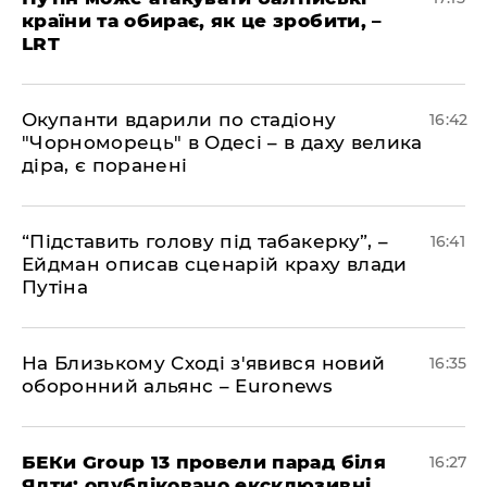
країни та обирає, як це зробити, –
LRT
​Окупанти вдарили по стадіону
16:42
"Чорноморець" в Одесі – в даху велика
діра, є поранені
​“Підставить голову під табакерку”, –
16:41
Ейдман описав сценарій краху влади
Путіна
На Близькому Сході з'явився новий
16:35
оборонний альянс – Euronews
БЕКи Group 13 провели парад біля
16:27
Ялти: опубліковано ексклюзивні