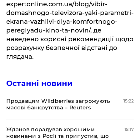
expertonline.com.ua/blog/vibir-
domashnogo-televizora-yaki-parametri-
ekrana-vazhlivi-dlya-komfortnogo-
pereglyadu-kino-ta-novin/, де
наведено корисні рекомендації щодо
розрахунку безпечної відстані до
глядача.
Останні новини
Продавцям Wildberries загрожують
15:22
масові банкрутства – Reuters
Жданов порадував хорошими
15:17
новинами з Росії та припустив, що