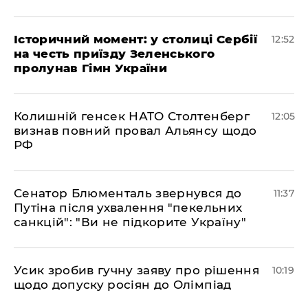
Історичний момент: у столиці Сербії
12:52
на честь приїзду Зеленського
пролунав Гімн України
Колишній генсек НАТО Столтенберг
12:05
визнав повний провал Альянсу щодо
РФ
Сенатор Блюменталь звернувся до
11:37
Путіна після ухвалення "пекельних
санкцій": "Ви не підкорите Україну"
Усик зробив гучну заяву про рішення
10:19
щодо допуску росіян до Олімпіад