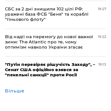
​СБС за 2 дні знищили 102 цілі РФ:
19:27
уражені база ФСБ "Беня" та кораблі
"тіньового флоту"
​Від надії на перемогу до нової важкої
19:22
зими: The Atlantic про те, чому
оптимізм навколо України згасає
​"Путін перевіряє рішучість Заходу", –
19:13
Сенат США офіційно взявся за
"пекельні санкції" проти Росії
Більше