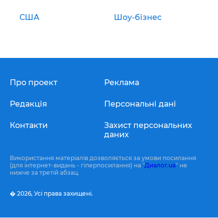
США
Шоу-бізнес
Про проект
Реклама
Редакція
Персональні дані
Контакти
Захист персональних
даних
Використання матеріалів дозволяється за умови посилання
(для інтернет-видань - гіперпосилання) на "
Диалог.ua
" не
нижче за третій абзац.
� 2026,
Усі права захищені.