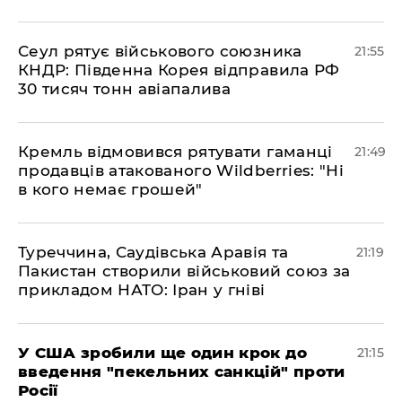
​Сеул рятує військового союзника
21:55
КНДР: Південна Корея відправила РФ
30 тисяч тонн авіапалива
​Кремль відмовився рятувати гаманці
21:49
продавців атакованого Wildberries: "Ні
в кого немає грошей"
​Туреччина, Саудівська Аравія та
21:19
Пакистан створили військовий союз за
прикладом НАТО: Іран у гніві
​У США зробили ще один крок до
21:15
введення "пекельних санкцій" проти
Росії