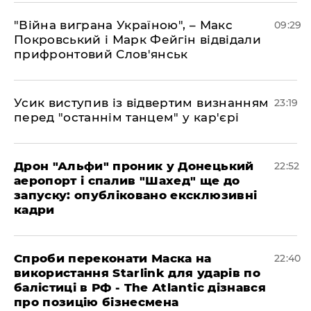
"Війна виграна Україною", – Макс
09:29
Покровський і Марк Фейгін відвідали
прифронтовий Слов'янськ
​Усик виступив із відвертим визнанням
23:19
перед "останнім танцем" у кар'єрі
​Дрон "Альфи" проник у Донецький
22:52
аеропорт і спалив "Шахед" ще до
запуску: опубліковано ексклюзивні
кадри
​Спроби переконати Маска на
22:40
використання Starlink для ударів по
балістиці в РФ - The Atlantic дізнався
про позицію бізнесмена