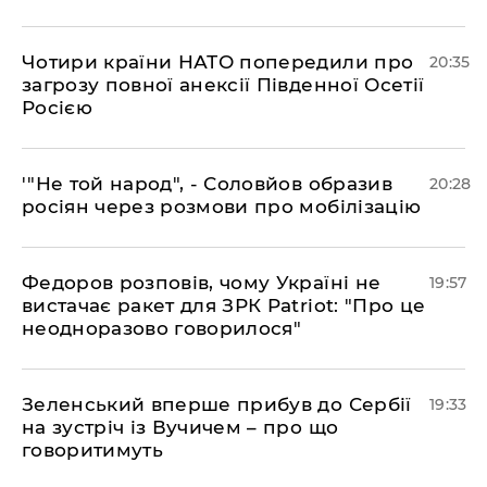
​Чотири країни НАТО попередили про
20:35
загрозу повної анексії Південної Осетії
Росією
​'"Не той народ", - Соловйов образив
20:28
росіян через розмови про мобілізацію
​Федоров розповів, чому Україні не
19:57
вистачає ракет для ЗРК Patriot: "Про це
неодноразово говорилося"
​Зеленський вперше прибув до Сербії
19:33
на зустріч із Вучичем – про що
говоритимуть