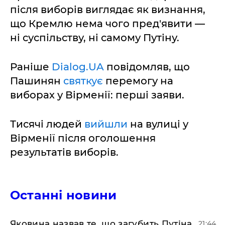
після виборів виглядає як визнання,
що Кремлю нема чого пред'явити —
ні суспільству, ні самому Путіну.
Раніше
Dialog.UA
повідомляв, що
Пашинян
святкує
перемогу на
виборах у Вірменії: перші заяви.
Тисячі людей
вийшли
на вулиці у
Вірменії після оголошення
результатів виборів.
Останні новини
Яковина назвав те, що загубить Путіна
21:44