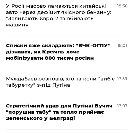
У Росії масово ламаються китайські
18:36
авто через дефіцит якісного бензину:
"Заливають Євро-2 та вбивають
машину"
Списки вже складають: "ВЧК-ОГПУ"
18:01
дізнався, як Кремль хоче
мобілізувати 800 тисяч росіян
Муждабаєв розповів, хто та коли "виб'є
17:59
табуретку" з-під Путіна
Стратегічний удар для Путіна: Вучич
17:07
"порушив табу" та тепло приймає
Зеленського у Белграді