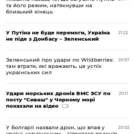
та його режим, натякнувши на
близький кінець
У Путіна не буде перемоги, Україна
21:22
не піде з Донбасу – Зеленський
Зеленський про удари по Wildberries:
20:57
там втрати, які вражають, це успіх
українських сил
Удари морських дронів ВМС ЗСУ по
20:11
посту "Сиваш" у Чорному морі
показали на відео
У Болгарії назвали дрон, що впав у
20:02
країні, українським – з'явилася реакція