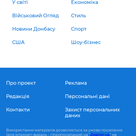
У світі
Економіка
Військовий Огляд
Стиль
Новини Донбасу
Спорт
США
Шоу-бізнес
Про проект
Реклама
Редакція
Персональні дані
Контакти
Захист персональних
даних
Використання матеріалів дозволяється за умови посилання
(для інтернет-видань - гіперпосилання) на "
Диалог.ua
" не