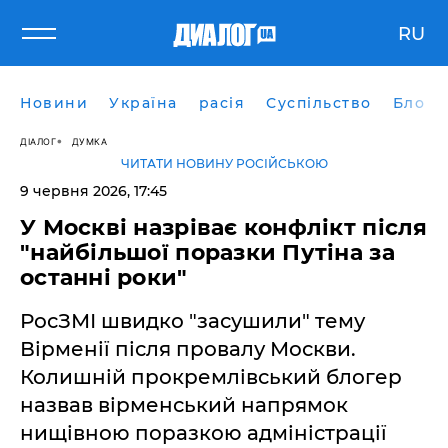
RU
Новини
Україна
расія
Суспільство
Блоги
ДІАЛОГ
ДУМКА
ЧИТАТИ НОВИНУ РОСІЙСЬКОЮ
9 червня 2026, 17:45
​У Москві назріває конфлікт після
"найбільшої поразки Путіна за
останні роки"
РосЗМІ швидко "засушили" тему
Вірменії після провалу Москви.
Колишній прокремлівський блогер
назвав вірменський напрямок
нищівною поразкою адміністрації