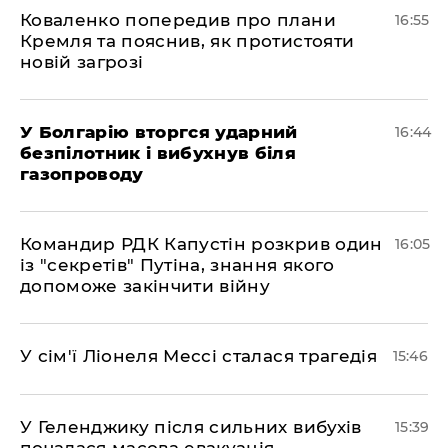
Коваленко попередив про плани
16:55
Кремля та пояснив, як протистояти
новій загрозі
У Болгарію вторгся ударний
16:44
безпілотник і вибухнув біля
газопроводу
Командир РДК Капустін розкрив один
16:05
із "секретів" Путіна, знання якого
допоможе закінчити війну
У сім'ї Ліонеля Мессі сталася трагедія
15:46
У Геленджику після сильних вибухів
15:39
почалася масова евакуація