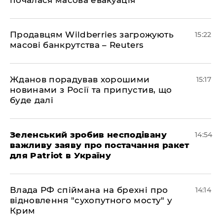
Продавцям Wildberries загрожують
15:22
масові банкрутства – Reuters
Жданов порадував хорошими
15:17
новинами з Росії та припустив, що
буде далі
Зеленський зробив несподівану
14:54
важливу заяву про постачання ракет
для Patriot в Україну
Влада РФ спіймана на брехні про
14:14
відновлення "сухопутного мосту" у
Крим