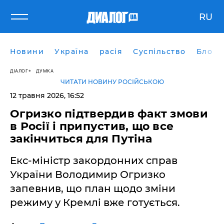
RU
Новини
Україна
расія
Суспільство
Блоги
ДІАЛОГ
ДУМКА
ЧИТАТИ НОВИНУ РОСІЙСЬКОЮ
12 травня 2026, 16:52
​Огризко підтвердив факт змови
в Росії і припустив, що все
закінчиться для Путіна
Екс-міністр закордонних справ
України Володимир Огризко
запевнив, що план щодо зміни
режиму у Кремлі вже готується.