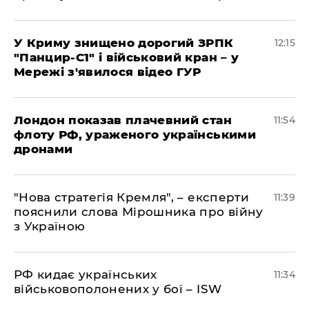
У Криму знищено дорогий ЗРПК
12:15
"Панцир-С1" і військовий кран – у
Мережі з'явилося відео ГУР
Лондон показав плачевний стан
11:54
флоту РФ, ураженого українськими
дронами
"Нова стратегія Кремля", – експерти
11:39
пояснили слова Мірошника про війну
з Україною
РФ кидає українських
11:34
військовополонених у бої – ISW