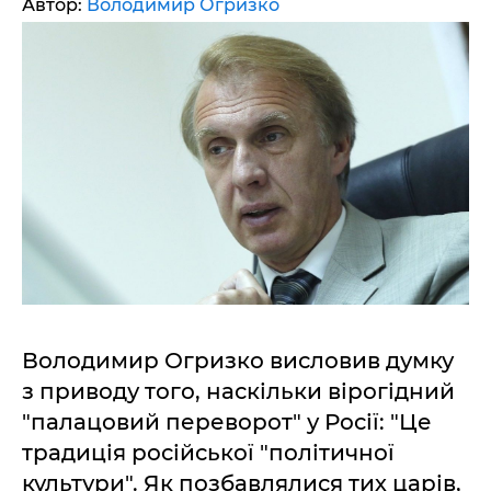
Автор:
Володимир Огризко
Володимир Огризко висловив думку
з приводу того, наскільки вірогідний
"палацовий переворот" у Росії: "Це
традиція російської "політичної
культури". Як позбавлялися тих царів,