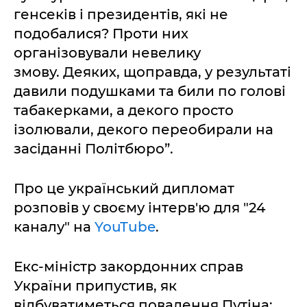
генсеків і президентів, які не
подобалися? Проти них
організовували невелику
змову. Деяких, щоправда, у результаті
давили подушками та били по голові
табакерками, а декого просто
ізолювали, декого переобирали на
засіданні Політбюро”.
Про це український дипломат
розповів у своєму інтерв'ю для "24
каналу" на
YouTube
.
Екс-міністр закордонних справ
України припустив, як
відбуватиметься повалення Путіна: