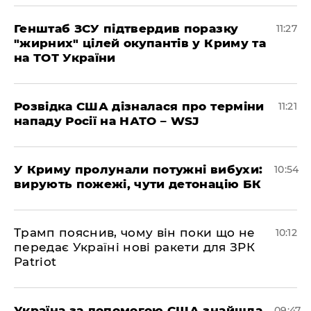
Генштаб ЗСУ підтвердив поразку
11:27
"жирних" цілей окупантів у Криму та
на ТОТ України
Розвідка США дізналася про терміни
11:21
нападу Росії на НАТО – WSJ
У Криму пролунали потужні вибухи:
10:54
вирують пожежі, чути детонацію БК
Трамп пояснив, чому він поки що не
10:12
передає Україні нові ракети для ЗРК
Patriot
Україна за допомогою США знайшла
09:47