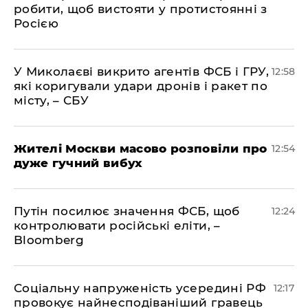
робити, щоб вистояти у протистоянні з
Росією
У Миколаєві викрито агентів ФСБ і ГРУ,
12:58
які коригували удари дронів і ракет по
місту, – СБУ
Жителі Москви масово розповіли про
12:54
дуже гучний вибух
Путін посилює значення ФСБ, щоб
12:24
контролювати російські еліти, –
Bloomberg
Соціальну напруженість усередині РФ
12:17
провокує найнесподіваніший гравець