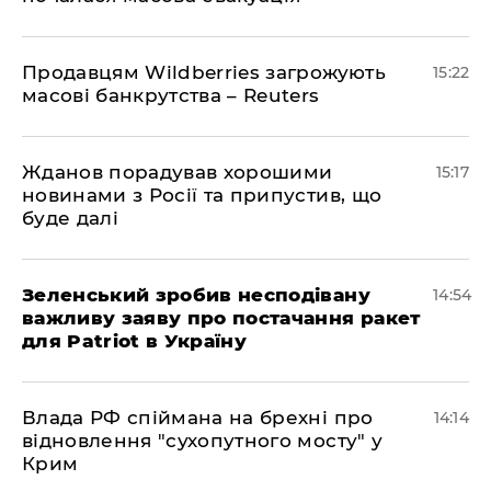
Продавцям Wildberries загрожують
15:22
масові банкрутства – Reuters
Жданов порадував хорошими
15:17
новинами з Росії та припустив, що
буде далі
Зеленський зробив несподівану
14:54
важливу заяву про постачання ракет
для Patriot в Україну
Влада РФ спіймана на брехні про
14:14
відновлення "сухопутного мосту" у
Крим