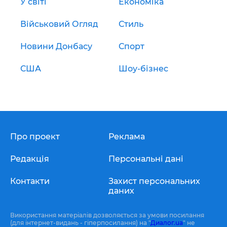
У світі
Економіка
Військовий Огляд
Стиль
Новини Донбасу
Спорт
США
Шоу-бізнес
Про проект
Реклама
Редакція
Персональні дані
Контакти
Захист персональних
даних
Використання матеріалів дозволяється за умови посилання
(для інтернет-видань - гіперпосилання) на "
Диалог.ua
" не