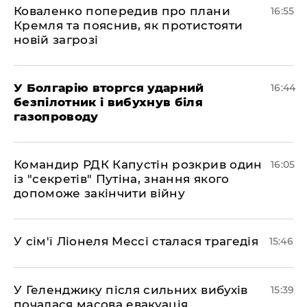
Коваленко попередив про плани
16:55
Кремля та пояснив, як протистояти
новій загрозі
У Болгарію вторгся ударний
16:44
безпілотник і вибухнув біля
газопроводу
Командир РДК Капустін розкрив один
16:05
із "секретів" Путіна, знання якого
допоможе закінчити війну
У сім'ї Ліонеля Мессі сталася трагедія
15:46
У Геленджику після сильних вибухів
15:39
почалася масова евакуація