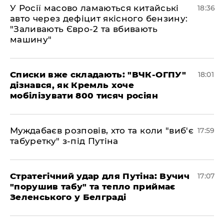
У Росії масово ламаються китайські
18:36
авто через дефіцит якісного бензину:
"Заливають Євро-2 та вбивають
машину"
Списки вже складають: "ВЧК-ОГПУ"
18:01
дізнався, як Кремль хоче
мобілізувати 800 тисяч росіян
Муждабаєв розповів, хто та коли "виб'є
17:59
табуретку" з-під Путіна
Стратегічний удар для Путіна: Вучич
17:07
"порушив табу" та тепло приймає
Зеленського у Белграді