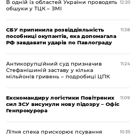
В одній із областей України проводять
12:20
обшуки у ТЦК – ЗМІ
СБУ припинила розвіддіяльність
11:38
пособниці окупантів, яка допомагала
РФ завдавати ударів по Павлограду
Антикорупційний суд призначив
11:24
Стефанішиній заставу у кілька
мільйонів гривень – подробиці ЦПК
Екскомандиру логістики Повітряних
11:09
сил ЗСУ висунули нову підозру – Офіс
Генпрокурора
Літня спека прискорює псування
10:35