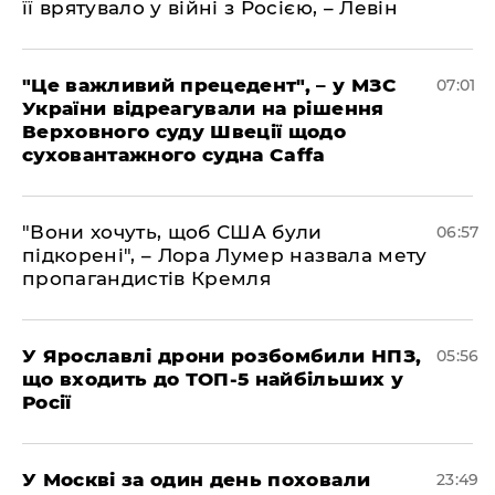
її врятувало у війні з Росією, – Левін
"Це важливий прецедент", – у МЗС
07:01
України відреагували на рішення
Верховного суду Швеції щодо
суховантажного судна Caffa
"Вони хочуть, щоб США були
06:57
підкорені", – Лора Лумер назвала мету
пропагандистів Кремля
У Ярославлі дрони розбомбили НПЗ,
05:56
що входить до ТОП-5 найбільших у
Росії
​У Москві за один день поховали
23:49