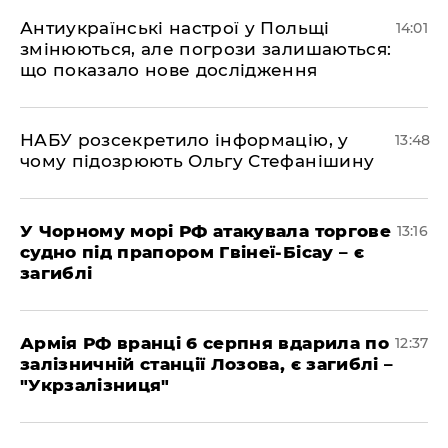
Антиукраїнські настрої у Польщі
14:01
змінюються, але погрози залишаються:
що показало нове дослідження
НАБУ розсекретило інформацію, у
13:48
чому підозрюють Ольгу Стефанішину
У Чорному морі РФ атакувала торгове
13:16
судно під прапором Гвінеї-Бісау – є
загиблі
Армія РФ вранці 6 серпня вдарила по
12:37
залізничній станції Лозова, є загиблі –
"Укрзалізниця"