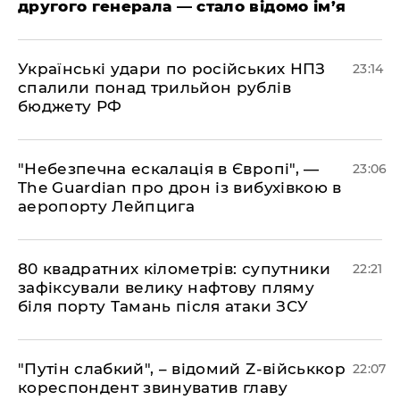
другого генерала — стало відомо ім’я
​Українські удари по російських НПЗ
23:14
спалили понад трильйон рублів
бюджету РФ
​"Небезпечна ескалація в Європі", —
23:06
The Guardian про дрон із вибухівкою в
аеропорту Лейпцига
​80 квадратних кілометрів: супутники
22:21
зафіксували велику нафтову пляму
біля порту Тамань після атаки ЗСУ
"Путін слабкий", – відомий Z-військкор
22:07
кореспондент звинуватив главу