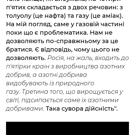
п'ятих складається з двох речовин: з
толуолу (це нафта) та газу (це аміак).
На мій погляд, саме у газовій частині
поки що є проблематика. Нам не
дозволяють по-справжньому за це
братися. Є відповідь, чому цього не
дозволяють.
Росія, на жаль, входить до
п'ятірки країн з виробництва азотних
добрив, а азотні добрива
видобувають із природного
газу.
Третина того, що вирощується у
світі, підсипається саме їх азотними
добривами.
Така сувора дійсність".