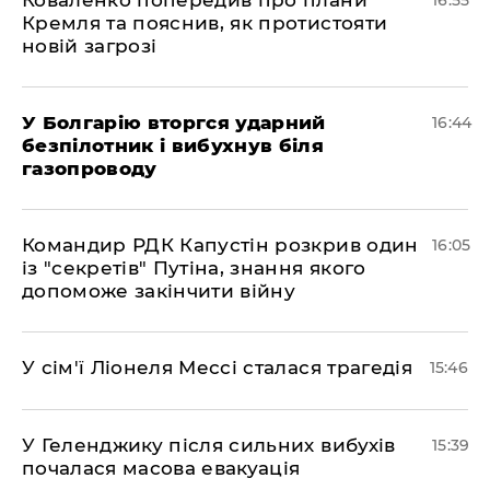
Коваленко попередив про плани
16:55
Кремля та пояснив, як протистояти
новій загрозі
У Болгарію вторгся ударний
16:44
безпілотник і вибухнув біля
газопроводу
Командир РДК Капустін розкрив один
16:05
із "секретів" Путіна, знання якого
допоможе закінчити війну
У сім'ї Ліонеля Мессі сталася трагедія
15:46
У Геленджику після сильних вибухів
15:39
почалася масова евакуація