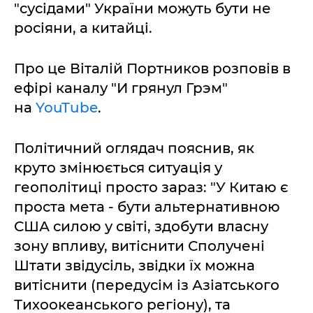
"сусідами" України можуть бути не
росіяни, а китайці.
Про це Віталій Портников розповів в
ефірі каналу "И грянул Грэм"
на
YouTube
.
Політичний оглядач пояснив, як
круто змінюється ситуація у
геополітиці просто зараз: "У Китаю є
проста мета - бути альтернативною
США силою у світі, здобути власну
зону впливу, витіснити Сполучені
Штати звідусіль, звідки їх можна
витіснити (передусім із Азіатського
Тихоокеанського регіону), та