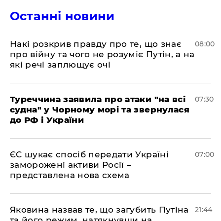
Останні новини
Накі розкрив правду про те, що знає
08:00
про війну та чого не розуміє Путін, а на
які речі заплющує очі
Туреччина заявила про атаки "на всі
07:30
судна" у Чорному морі та звернулася
до РФ і України
ЄС шукає спосіб передати Україні
07:00
заморожені активи Росії –
представлена ​​нова схема
Яковина назвав те, що загубить Путіна
21:44
та його режим, натякнувши на