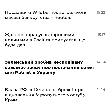
Продавцям Wildberries загрожують
15:22
масові банкрутства – Reuters
Жданов порадував хорошими
15:17
новинами з Росії та припустив, що
буде далі
Зеленський зробив несподівану
14:54
важливу заяву про постачання ракет
для Patriot в Україну
Влада РФ спіймана на брехні про
14:14
відновлення "сухопутного мосту" у
Крим