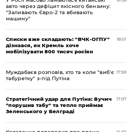
У Росії масово ламаються китайські
18:36
авто через дефіцит якісного бензину:
"Заливають Євро-2 та вбивають
машину"
Списки вже складають: "ВЧК-ОГПУ"
18:01
дізнався, як Кремль хоче
мобілізувати 800 тисяч росіян
Муждабаєв розповів, хто та коли "виб'є
17:59
табуретку" з-під Путіна
Стратегічний удар для Путіна: Вучич
17:07
"порушив табу" та тепло приймає
Зеленського у Белграді