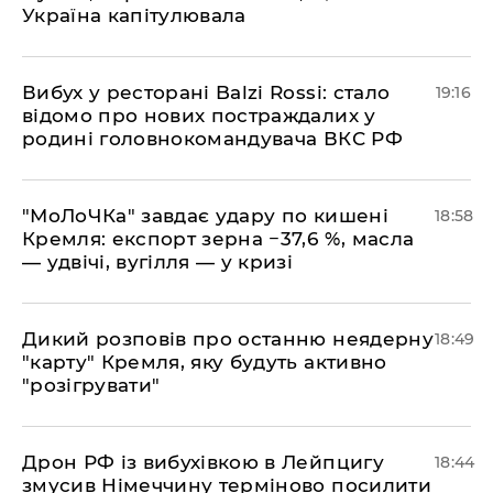
Україна капітулювала
​Вибух у ресторані Balzi Rossi: стало
19:16
відомо про нових постраждалих у
родині головнокомандувача ВКС РФ
​"МоЛоЧКа" завдає удару по кишені
18:58
Кремля: експорт зерна −37,6 %, масла
— удвічі, вугілля — у кризі
​Дикий розповів про останню неядерну
18:49
"карту" Кремля, яку будуть активно
"розігрувати"
​Дрон РФ із вибухівкою в Лейпцигу
18:44
змусив Німеччину терміново посилити