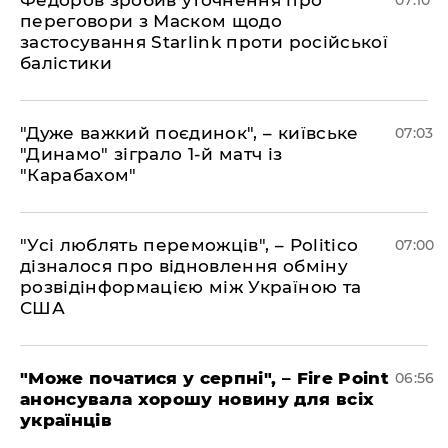
Федоров зробив уточнення про
07:10
переговори з Маском щодо
застосування Starlink проти російської
балістики
"Дуже важкий поєдинок", – київське
07:03
"Динамо" зіграло 1-й матч із
"Карабахом"
"Усі люблять переможців", – Politico
07:00
дізналося про відновлення обміну
розвідінформацією між Україною та
США
"Може початися у серпні", – Fire Point
06:56
анонсувала хорошу новину для всіх
українців