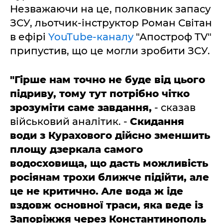
Незважаючи на це, полковник запасу
ЗСУ, льотчик-інструктор Роман Світан
в ефірі
YouTube-каналу
"Апостроф TV"
припустив, що це могли зробити ЗСУ.
"Гірше нам точно не буде від цього
підриву, тому тут потрібно чітко
зрозуміти саме завдання,
- сказав
військовий аналітик. -
Скидання
води з Курахового дійсно зменшить
площу дзеркала самого
водосховища, що дасть можливість
росіянам трохи ближче підійти, але
це не критично.
Але вода ж іде
вздовж основної траси, яка веде із
Запоріжжя через Константинополь