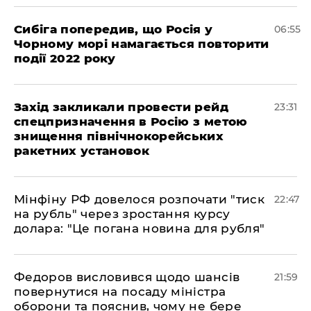
Сибіга попередив, що Росія у
06:55
Чорному морі намагається повторити
події 2022 року
​Захід закликали провести рейд
23:31
спецпризначення в Росію з метою
знищення північнокорейських
ракетних установок
​Мінфіну РФ довелося розпочати "тиск
22:47
на рубль" через зростання курсу
долара: "Це погана новина для рубля"
​Федоров висловився щодо шансів
21:59
повернутися на посаду міністра
оборони та пояснив, чому не бере