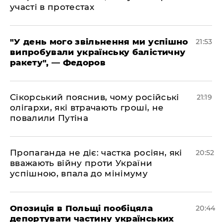
участі в протестах
​"У день мого звільнення ми успішно
21:53
випробували українську балістичну
ракету", — Федоров
​Сікорський пояснив, чому російські
21:19
олігархи, які втрачають гроші, не
повалили Путіна
​Пропаганда не діє: частка росіян, які
20:52
вважають війну проти України
успішною, впала до мінімуму
​Опозиція в Польщі пообіцяла
20:44
депортувати частину українських