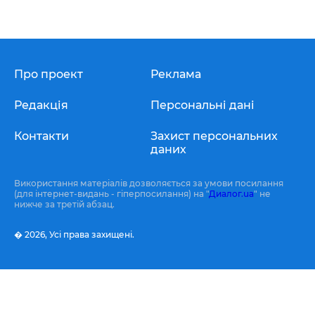
Про проект
Реклама
Редакція
Персональні дані
Контакти
Захист персональних
даних
Використання матеріалів дозволяється за умови посилання
(для інтернет-видань - гіперпосилання) на "
Диалог.ua
" не
нижче за третій абзац.
� 2026,
Усі права захищені.