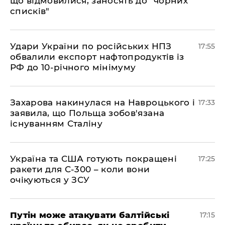
що відмовилися, заносять до "чорних
списків"
​Удари України по російських НПЗ
17:55
обвалили експорт нафтопродуктів із
РФ до 10-річного мінімуму
​Захарова накинулася на Навроцького і
17:33
заявила, що Польща зобов'язана
існуванням Сталіну
​Україна та США готують покращені
17:25
ракети для С-300 – коли вони
очікуються у ЗСУ
​Путін може атакувати балтійські
17:15