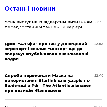
Останні новини
​Усик виступив із відвертим визнанням
23:19
перед "останнім танцем" у кар'єрі
​Дрон "Альфи" проник у Донецький
22:52
аеропорт і спалив "Шахед" ще до
запуску: опубліковано ексклюзивні
кадри
​Спроби переконати Маска на
22:40
використання Starlink для ударів по
балістиці в РФ - The Atlantic дізнався
про позицію бізнесмена