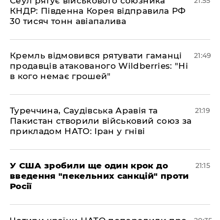
​Сеул рятує військового союзника
21:55
КНДР: Південна Корея відправила РФ
30 тисяч тонн авіапалива
​Кремль відмовився рятувати гаманці
21:49
продавців атакованого Wildberries: "Ні
в кого немає грошей"
​Туреччина, Саудівська Аравія та
21:19
Пакистан створили військовий союз за
прикладом НАТО: Іран у гніві
​У США зробили ще один крок до
21:15
введення "пекельних санкцій" проти
Росії