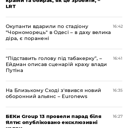
країни та обирає, як це зробити, –
LRT
​Окупанти вдарили по стадіону
16:42
"Чорноморець" в Одесі – в даху велика
діра, є поранені
​“Підставить голову під табакерку”, –
16:41
Ейдман описав сценарій краху влади
Путіна
На Близькому Сході з'явився новий
16:35
оборонний альянс – Euronews
БЕКи Group 13 провели парад біля
16:27
Ялти: опубліковано ексклюзивні