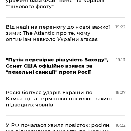
уражені база ФСБ "Беня" та кораблі
"тіньового флоту"
​Від надії на перемогу до нової важкої
19:22
зими: The Atlantic про те, чому
оптимізм навколо України згасає
​"Путін перевіряє рішучість Заходу", –
19:13
Сенат США офіційно взявся за
"пекельні санкції" проти Росії
​Росія боїться ударів України по
18:27
Камчатці та терміново посилює захист
підводних човнів
​У РФ почалася хвиля повісток: росіян,
18:22