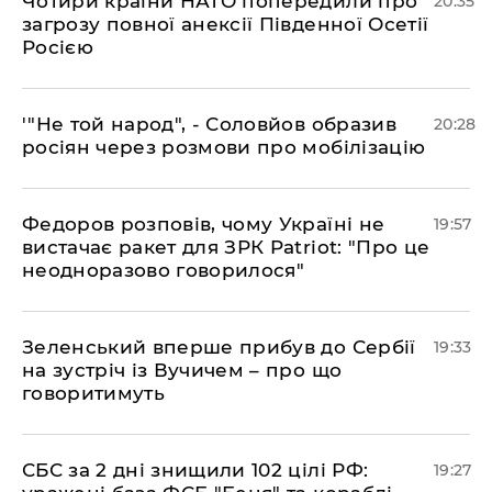
​Чотири країни НАТО попередили про
20:35
загрозу повної анексії Південної Осетії
Росією
​'"Не той народ", - Соловйов образив
20:28
росіян через розмови про мобілізацію
​Федоров розповів, чому Україні не
19:57
вистачає ракет для ЗРК Patriot: "Про це
неодноразово говорилося"
​Зеленський вперше прибув до Сербії
19:33
на зустріч із Вучичем – про що
говоритимуть
​СБС за 2 дні знищили 102 цілі РФ:
19:27